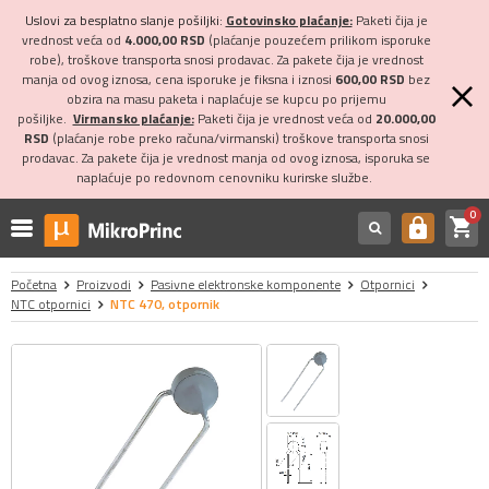
Uslovi za besplatno slanje pošiljki:
Gotovinsko plaćanje:
Paketi čija je
vrednost veća od
4.000,00 RSD
(plaćanje pouzećem prilikom isporuke
robe), troškove transporta snosi prodavac. Za pakete čija je vrednost
manja od ovog iznosa, cena isporuke je fiksna i iznosi
600,00 RSD
bez
obzira na masu paketa i naplaćuje se kupcu po prijemu
pošiljke.
Virmansko plaćanje:
Paketi čija je vrednost veća od
20.000,00
RSD
(plaćanje robe preko računa/virmanski) troškove transporta snosi
prodavac. Za pakete čija je vrednost manja od ovog iznosa, isporuka se
naplaćuje po redovnom cenovniku kurirske službe.
0
shopping_cart
https
Početna
Proizvodi
Pasivne elektronske komponente
Otpornici
NTC otpornici
NTC 470, otpornik