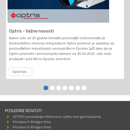
Optris - Važne novosti
Nakon više od 20 godina nemački proizvođač instrumenata za
beskontaktno merenje temperature Optris prekinuo je saradnju sa
proizvođačem industrijskih senzora Micro-Epsilon (µƐ) tako da se
Optris pirometri i termovizijske kamere od 30.06.2025. više neće
prodavati i pod Micro-Epsilon brendom.
Opširnije...
POSLEDNJE NOVOSTI
OPTRIS predstavlja infracrvenu optiku bez germanijuma
Proslava H-Bridges tima
Proslava H-Bridges tima