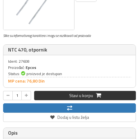
Slike su informativnog karaktera i mogu se razlikovati od proizvoda
NTC 470, otpornik
Ident: 27608
Proizođač:
Epcos
Status:
proizvod je dostupan
MP cena: 76,
80
Din
Stavi u korpu
Dodaj u listu želja
Opis