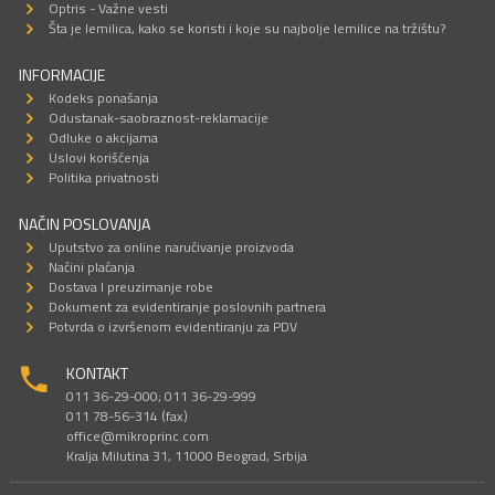
Optris - Važne vesti
Šta je lemilica, kako se koristi i koje su najbolje lemilice na tržištu?
INFORMACIJE
Kodeks ponašanja
Odustanak-saobraznost-reklamacije
Odluke o akcijama
Uslovi korišćenja
Politika privatnosti
NAČIN POSLOVANJA
Uputstvo za online naručivanje proizvoda
Načini plaćanja
Dostava I preuzimanje robe
Dokument za evidentiranje poslovnih partnera
Potvrda o izvršenom evidentiranju za PDV
KONTAKT
011 36-29-000; 011 36-29-999
011 78-56-314 (fax)
office@mikroprinc.com
Kralja Milutina 31, 11000 Beograd, Srbija