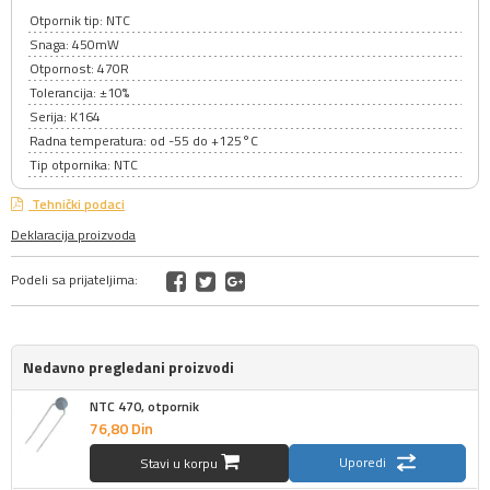
Otpornik tip: NTC
Snaga: 450mW
Otpornost: 470R
Tolerancija: ±10%
Serija: K164
Radna temperatura: od -55 do +125°C
Tip otpornika: NTC
Tehnički podaci
Deklaracija proizvoda
Podeli sa prijateljima:
Nedavno pregledani proizvodi
NTC 470, otpornik
76,
80
Din
Uporedi
Stavi u korpu