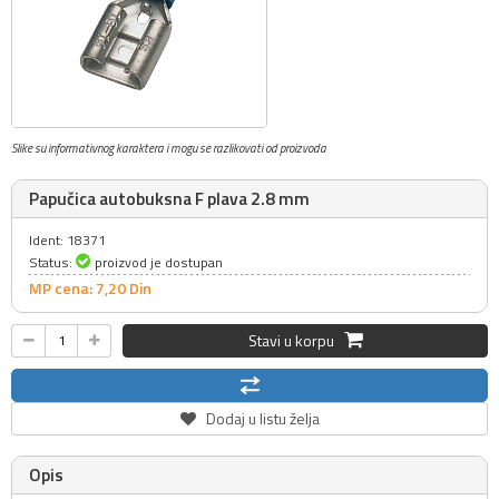
Slike su informativnog karaktera i mogu se razlikovati od proizvoda
Papučica autobuksna F plava 2.8 mm
Ident: 18371
Status:
proizvod je dostupan
MP cena: 7,
20
Din
Stavi u korpu
Dodaj u listu želja
Opis