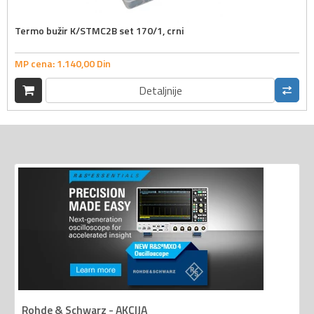
Termo bužir K/STMC2B set 170/1, crni
MP cena:
1.140,
00
Din
Detaljnije
Rohde & Schwarz - AKCIJA