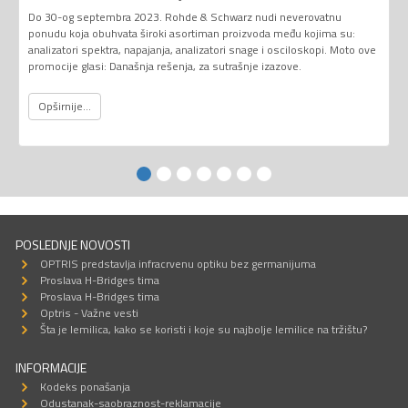
Do 30-og septembra 2023. Rohde & Schwarz nudi neverovatnu
ponudu koja obuhvata široki asortiman proizvoda među kojima su:
analizatori spektra, napajanja, analizatori snage i osciloskopi. Moto ove
promocije glasi: Današnja rešenja, za sutrašnje izazove.
Opširnije...
POSLEDNJE NOVOSTI
OPTRIS predstavlja infracrvenu optiku bez germanijuma
Proslava H-Bridges tima
Proslava H-Bridges tima
Optris - Važne vesti
Šta je lemilica, kako se koristi i koje su najbolje lemilice na tržištu?
INFORMACIJE
Kodeks ponašanja
Odustanak-saobraznost-reklamacije