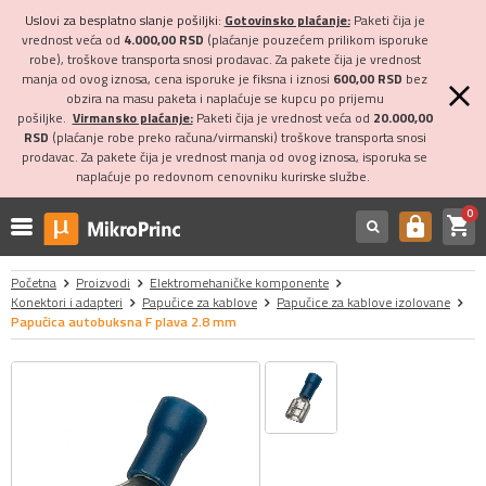
Uslovi za besplatno slanje pošiljki:
Gotovinsko plaćanje:
Paketi čija je
vrednost veća od
4.000,00 RSD
(plaćanje pouzećem prilikom isporuke
robe), troškove transporta snosi prodavac. Za pakete čija je vrednost
manja od ovog iznosa, cena isporuke je fiksna i iznosi
600,00 RSD
bez
obzira na masu paketa i naplaćuje se kupcu po prijemu
pošiljke.
Virmansko plaćanje:
Paketi čija je vrednost veća od
20.000,00
RSD
(plaćanje robe preko računa/virmanski) troškove transporta snosi
prodavac. Za pakete čija je vrednost manja od ovog iznosa, isporuka se
naplaćuje po redovnom cenovniku kurirske službe.
0
shopping_cart
https
Početna
Proizvodi
Elektromehaničke komponente
Konektori i adapteri
Papučice za kablove
Papučice za kablove izolovane
Papučica autobuksna F plava 2.8 mm