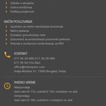
Odluke o akcijama
Uslovi korišćenja
Politika privatnosti
NAČIN POSLOVANJA
Uputstvo za online naručivanje proizvoda
Načini plaćanja
Dostava I preuzimanje robe
Dokument za evidentiranje poslovnih partnera
Potvrda o izvršenom evidentiranju za PDV
KONTAKT
011 36-29-000; 011 36-29-999
011 78-56-314 (fax)
office@mikroprinc.com
Kralja Milutina 31, 11000 Beograd, Srbija
RADNO VREME
Maloprodaja:
radni dani 8-17h, subota 9-15h, nedeljom ne radi
Veleprodaja:
radni dani 9-16h, subotom i nedeljom ne radi