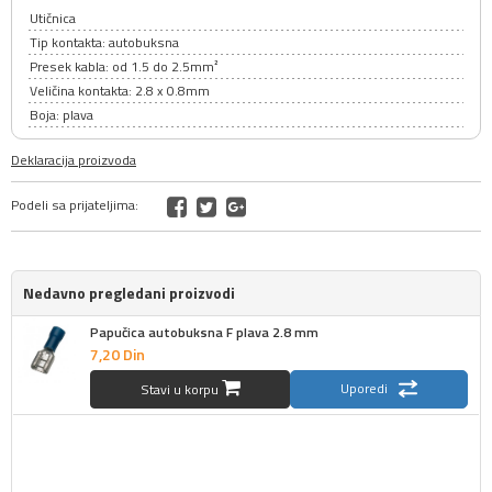
Utičnica
Tip kontakta: autobuksna
Presek kabla: od 1.5 do 2.5mm²
Veličina kontakta: 2.8 x 0.8mm
Boja: plava
Deklaracija proizvoda
Podeli sa prijateljima:
Nedavno pregledani proizvodi
Papučica autobuksna F plava 2.8 mm
7,
20
Din
Uporedi
Stavi u korpu