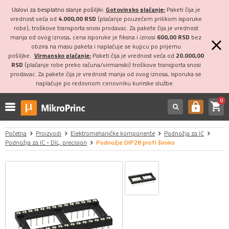
Uslovi za besplatno slanje pošiljki:
Gotovinsko plaćanje:
Paketi čija je
vrednost veća od
4.000,00 RSD
(plaćanje pouzećem prilikom isporuke
robe), troškove transporta snosi prodavac. Za pakete čija je vrednost
manja od ovog iznosa, cena isporuke je fiksna i iznosi
600,00 RSD
bez
obzira na masu paketa i naplaćuje se kupcu po prijemu
pošiljke.
Virmansko plaćanje:
Paketi čija je vrednost veća od
20.000,00
RSD
(plaćanje robe preko računa/virmanski) troškove transporta snosi
prodavac. Za pakete čija je vrednost manja od ovog iznosa, isporuka se
naplaćuje po redovnom cenovniku kurirske službe.
0
shopping_cart
https
Početna
Proizvodi
Elektromehaničke komponente
Podnožja za IC
Podnožja za IC - DIL, precision
Podnožje DIP28 profi široko