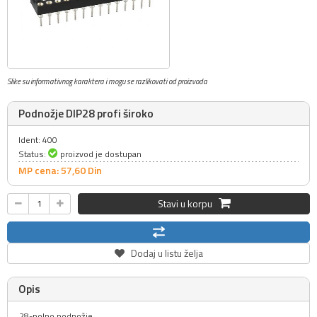
Slike su informativnog karaktera i mogu se razlikovati od proizvoda
Podnožje DIP28 profi široko
Ident: 400
Status:
proizvod je dostupan
MP cena: 57,
60
Din
Stavi u korpu
Dodaj u listu želja
Opis
28-polno podnožje