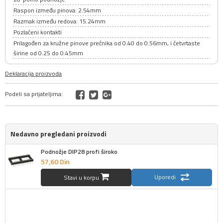
Raspon između pinova: 2.54mm
Razmak između redova: 15.24mm
Pozlaćeni kontakti
Prilagođen za kružne pinove prečnika od 0.40 do 0.56mm, i četvrtaste
širine od 0.25 do 0.45mm
Deklaracija proizvoda
Podeli sa prijateljima:
Nedavno pregledani proizvodi
Podnožje DIP28 profi široko
57,
60
Din
Uporedi
Stavi u korpu