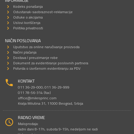
INFORMACIJE
Kodeks ponašanja
Odustanak-saobraznost-reklamacije
Odluke o akcijama
Uslovi korišćenja
Politika privatnosti
NAČIN POSLOVANJA
Uputstvo za online naručivanje proizvoda
Načini plaćanja
Dostava I preuzimanje robe
Dokument za evidentiranje poslovnih partnera
Potvrda o izvršenom evidentiranju za PDV
KONTAKT
011 36-29-000; 011 36-29-999
011 78-56-314 (fax)
office@mikroprinc.com
Kralja Milutina 31, 11000 Beograd, Srbija
RADNO VREME
Maloprodaja:
radni dani 8-17h, subota 9-15h, nedeljom ne radi