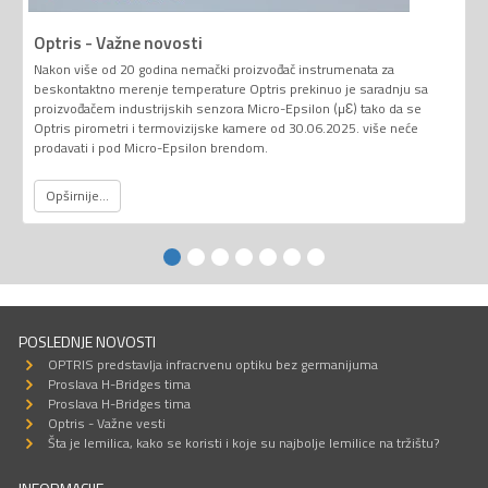
Optris - Važne novosti
Nakon više od 20 godina nemački proizvođač instrumenata za
beskontaktno merenje temperature Optris prekinuo je saradnju sa
proizvođačem industrijskih senzora Micro-Epsilon (µƐ) tako da se
Optris pirometri i termovizijske kamere od 30.06.2025. više neće
prodavati i pod Micro-Epsilon brendom.
Opširnije...
POSLEDNJE NOVOSTI
OPTRIS predstavlja infracrvenu optiku bez germanijuma
Proslava H-Bridges tima
Proslava H-Bridges tima
Optris - Važne vesti
Šta je lemilica, kako se koristi i koje su najbolje lemilice na tržištu?