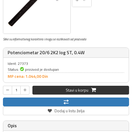
Slike su informativnog karaktera i mogu se razlikovati od proizvoda
Potenciometar 20/6 2K2 log ST, 0.4W
Ident: 27373
Status:
proizvod je dostupan
MP cena: 1.044,
00
Din
Stavi u korpu
Dodaj u listu želja
Opis