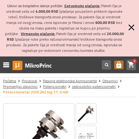
Uslovi za besplatno slanje pošiljki:
Gotovinsko plaćanje:
Paketi čija je
vrednost veća od
4.000,00 RSD
(plaćanje pouzećem prilikom isporuke
robe), troškove transporta snosi prodavac. Za pakete čija je vrednost
manja od ovog iznosa, cena isporuke je fiksna i iznosi
600,00 RSD
bez
obzira na masu paketa i naplaćuje se kupcu po prijemu
pošiljke.
Virmansko plaćanje:
Paketi čija je vrednost veća od
20.000,00
RSD
(plaćanje robe preko računa/virmanski) troškove transporta snosi
prodavac. Za pakete čija je vrednost manja od ovog iznosa, isporuka se
naplaćuje po redovnom cenovniku kurirske službe.
0
shopping_cart
https
Početna
Proizvodi
Pasivne elektronske komponente
Otpornici
Promenljivi otpornici
Potenciometri
Jednoobrtni potenciometri
Potenciometar 20/6 2K2 log ST, 0.4W