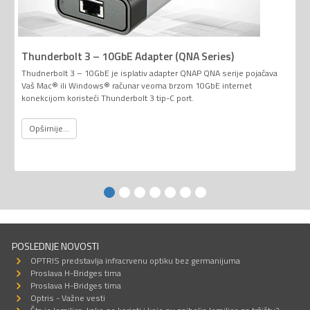
Thunderbolt 3 – 10GbE Adapter (QNA Series)
Thudnerbolt 3 – 10GbE je isplativ adapter QNAP QNA serije pojačava
Vaš Mac® ili Windows® računar veoma brzom 10GbE internet
konekcijom koristeći Thunderbolt 3 tip-C port.
Opširnije...
POSLEDNJE NOVOSTI
OPTRIS predstavlja infracrvenu optiku bez germanijuma
Proslava H-Bridges tima
Proslava H-Bridges tima
Optris - Važne vesti