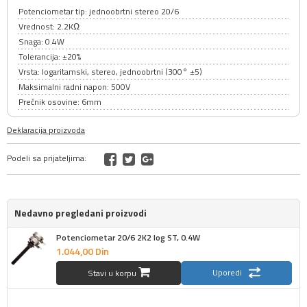
Potenciometar tip: jednoobrtni stereo 20/6
Vrednost: 2.2KΩ
Snaga: 0.4W
Tolerancija: ±20%
Vrsta: logaritamski, stereo, jednoobrtni (300° ±5)
Maksimalni radni napon: 500V
Prečnik osovine: 6mm
Deklaracija proizvoda
Podeli sa prijateljima:
Nedavno pregledani proizvodi
Potenciometar 20/6 2K2 log ST, 0.4W
1.044,
00
Din
Uporedi
Stavi u korpu