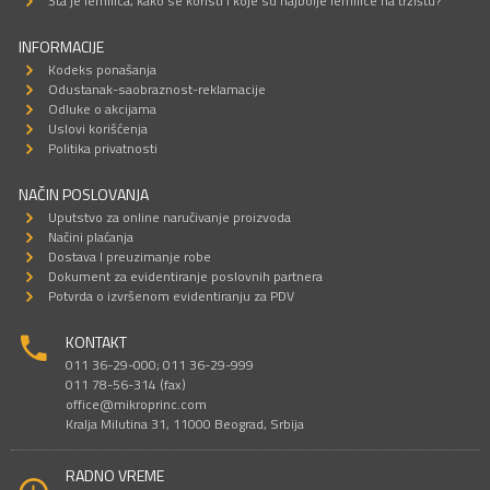
Šta je lemilica, kako se koristi i koje su najbolje lemilice na tržištu?
INFORMACIJE
Kodeks ponašanja
Odustanak-saobraznost-reklamacije
Odluke o akcijama
Uslovi korišćenja
Politika privatnosti
NAČIN POSLOVANJA
Uputstvo za online naručivanje proizvoda
Načini plaćanja
Dostava I preuzimanje robe
Dokument za evidentiranje poslovnih partnera
Potvrda o izvršenom evidentiranju za PDV
KONTAKT
011 36-29-000; 011 36-29-999
011 78-56-314 (fax)
office@mikroprinc.com
Kralja Milutina 31, 11000 Beograd, Srbija
RADNO VREME