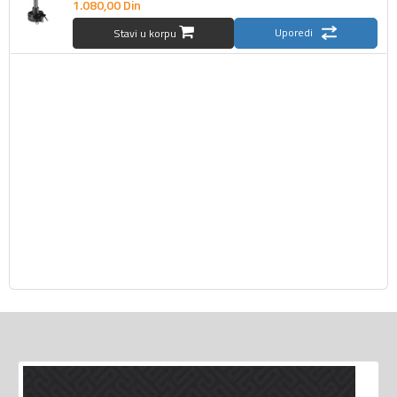
1.080,
00
Din
Uporedi
Stavi u korpu