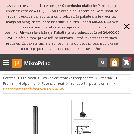
Uslovi za besplatno slanje pošiljki:
Gotovinsko plaćanje:
Paketi čija je
vrednost veća od
4.000,00 RSD
(plaćanje pouzećem prilikom isporuke
robe), troškove transporta snosi prodavac. Za pakete čija je vrednost
manja od ovog iznosa, cena isporuke je fiksna i iznosi
600,00 RSD
bez
obzira na masu paketa i naplaćuje se kupcu po prijemu
pošiljke.
Virmansko plaćanje:
Paketi čija je vrednost veća od
20.000,00
RSD
(plaćanje robe preko računa/virmanski) troškove transporta snosi
prodavac. Za pakete čija je vrednost manja od ovog iznosa, isporuka se
naplaćuje po redovnom cenovniku kurirske službe.
0
shopping_cart
https
Početna
Proizvodi
Pasivne elektronske komponente
Otpornici
Promenljivi otpornici
Potenciometri
Jednoobrtni potenciometri
Potenciometar žičani 470 lin MO, 4W