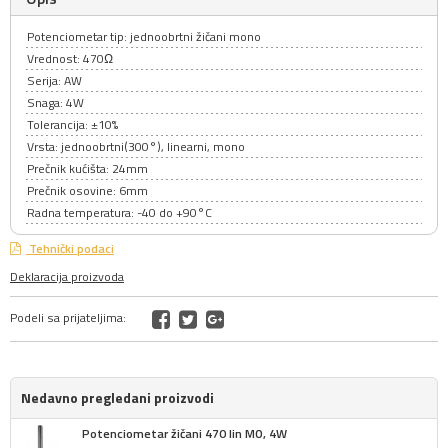
Potenciometar tip: jednoobrtni žičani mono
Vrednost: 470Ω
Serija: AW
Snaga: 4W
Tolerancija: ±10%
Vrsta: jednoobrtni(300°), linearni, mono
Prečnik kućišta: 24mm
Prečnik osovine: 6mm
Radna temperatura: -40 do +90°C
Tehnički podaci
Deklaracija proizvoda
Podeli sa prijateljima:
Nedavno pregledani proizvodi
Potenciometar žičani 470 lin MO, 4W