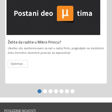
Želite da radite u Mikro Princu?
Ukoliko ste zainteresovani za rad u našoj firmi, pogledajte na sledećem
linku trenutno otvorene pozicije za zaposlenje.
Opširnije...
POSLEDNJE NOVOSTI