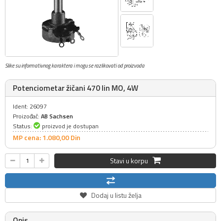
Slike su informativnog karaktera i mogu se razlikovati od proizvoda
Potenciometar žičani 470 lin MO, 4W
Ident: 26097
Proizođač:
AB Sachsen
Status:
proizvod je dostupan
MP cena: 1.080,
00
Din
Stavi u korpu
Dodaj u listu želja
Opis