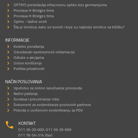
OPTRIS predstavlja infracrvenu optiku bez germanijuma
Proslava H-Bridges tima
Proslava H-Bridges tima
Optris - Važne vesti
Šta je lemilica, kako se koristi i koje su najbolje lemilice na tržištu?
INFORMACIJE
Kodeks ponašanja
Odustanak-saobraznost-reklamacije
Odluke o akcijama
Uslovi korišćenja
Politika privatnosti
NAČIN POSLOVANJA
Uputstvo za online naručivanje proizvoda
Načini plaćanja
Dostava I preuzimanje robe
Dokument za evidentiranje poslovnih partnera
Potvrda o izvršenom evidentiranju za PDV
KONTAKT
011 36-29-000; 011 36-29-999
011 78-56-314 (fax)