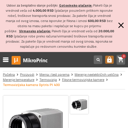
Uslovi za besplatno slanje pošiljki:
Gotovinsko plaćanje:
Paketi čija je
vrednost veća od
4.000,00 RSD
(plaćanje pouzećem prilikom isporuke
robe), troškove transporta snosi prodavac. Za pakete čija je vrednost
manja od ovog iznosa, cena isporuke je fiksna i iznosi
600,00 RSD
bez
obzira na masu paketa i naplaćuje se kupcu po prijemu
pošiljke.
Virmansko plaćanje:
Paketi čija je vrednost veća od
20.000,00
RSD
(plaćanje robe preko računa/virmanski) troškove transporta snosi
prodavac. Za pakete čija je vrednost manja od ovog iznosa, isporuka se
naplaćuje po redovnom cenovniku kurirske službe.
0
shopping_cart
https
Početna
Proizvodi
Merna i test oprema
Merenje neelektričnih veličina
Merenje temperature
Termovizija
Fiksne termovizijske kamere
Termovizijska kamera Optris PI 400