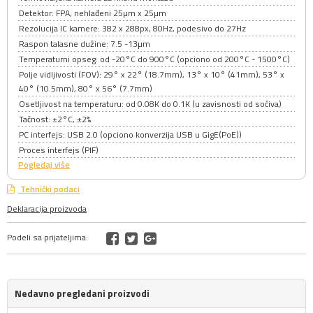
Detektor: FPA, nehlađeni 25µm x 25µm
Rezolucija IC kamere: 382 x 288px, 80Hz, podesivo do 27Hz
Raspon talasne dužine: 7.5 -13µm
Temperaturni opseg: od -20°C do 900°C (opciono od 200°C - 1500°C)
Polje vidljivosti (FOV): 29° x 22° (18.7mm), 13° x 10° (41mm), 53° x
40° (10.5mm), 80° x 56° (7.7mm)
Osetljivost na temperaturu: od 0.08K do 0.1K (u zavisnosti od sočiva)
Tačnost: ±2°C, ±2%
PC interfejs: USB 2.0 (opciono konverzija USB u GigE(PoE))
Proces interfejs (PIF)
Pogledaj više
Tehnički podaci
Deklaracija proizvoda
Podeli sa prijateljima:
Nedavno pregledani proizvodi