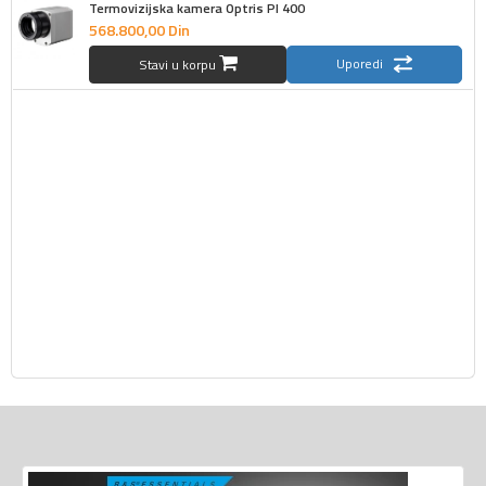
Termovizijska kamera Optris PI 400
568.800,
00
Din
Uporedi
Stavi u korpu