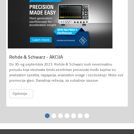
Rohde & Schwarz - AKCIJA
Do 30-og septembra 2023. Rohde & Schwarz nudi neverovatnu
ponudu koja obuhvata široki asortiman proizvoda među kojima su:
analizatori spektra, napajanja, analizatori snage i osciloskopi. Moto ove
promocije glasi: Današnja rešenja, za sutrašnje izazove.
Opširnije...