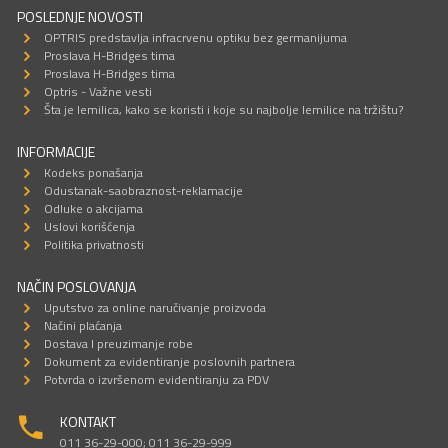
POSLEDNJE NOVOSTI
OPTRIS predstavlja infracrvenu optiku bez germanijuma
Proslava H-Bridges tima
Proslava H-Bridges tima
Optris - Važne vesti
Šta je lemilica, kako se koristi i koje su najbolje lemilice na tržištu?
INFORMACIJE
Kodeks ponašanja
Odustanak-saobraznost-reklamacije
Odluke o akcijama
Uslovi korišćenja
Politika privatnosti
NAČIN POSLOVANJA
Uputstvo za online naručivanje proizvoda
Načini plaćanja
Dostava I preuzimanje robe
Dokument za evidentiranje poslovnih partnera
Potvrda o izvršenom evidentiranju za PDV
KONTAKT
011 36-29-000; 011 36-29-999