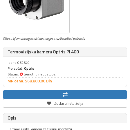
Slike su informativnog karaktera i mogu se razlikovati od proizvoda
Termovizijska kamera Optris PI 400
Ident: 062640
Proizođač:
Optris
Status:
trenutno nedostupan
MP cena: 568.800,
00
Din
Dodaj u listu želja
Opis
Termovizijska kamera za fiksnu montažu