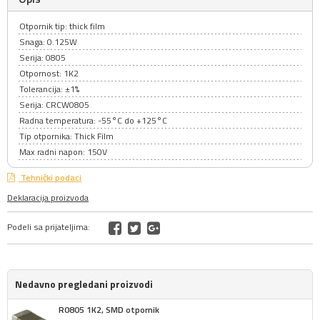
Otpornik tip: thick film
Snaga: 0.125W
Serija: 0805
Otpornost: 1K2
Tolerancija: ±1%
Serija: CRCW0805
Radna temperatura: -55°C do +125°C
Tip otpornika: Thick Film
Max radni napon: 150V
Tehnički podaci
Deklaracija proizvoda
Podeli sa prijateljima:
Nedavno pregledani proizvodi
R0805 1K2, SMD otpornik