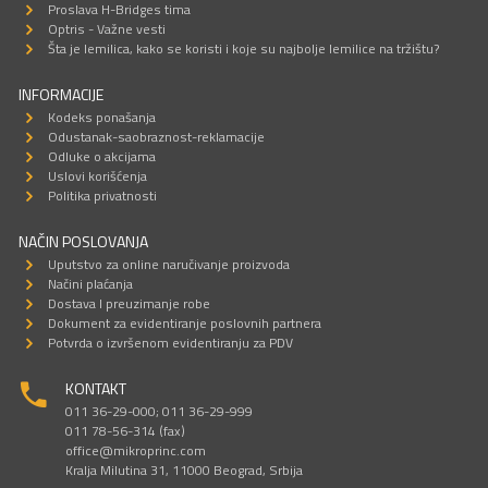
Proslava H-Bridges tima
Optris - Važne vesti
Šta je lemilica, kako se koristi i koje su najbolje lemilice na tržištu?
INFORMACIJE
Kodeks ponašanja
Odustanak-saobraznost-reklamacije
Odluke o akcijama
Uslovi korišćenja
Politika privatnosti
NAČIN POSLOVANJA
Uputstvo za online naručivanje proizvoda
Načini plaćanja
Dostava I preuzimanje robe
Dokument za evidentiranje poslovnih partnera
Potvrda o izvršenom evidentiranju za PDV
KONTAKT
011 36-29-000; 011 36-29-999
011 78-56-314 (fax)
office@mikroprinc.com
Kralja Milutina 31, 11000 Beograd, Srbija