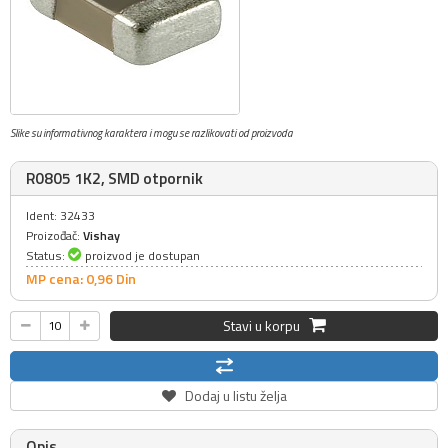
Slike su informativnog karaktera i mogu se razlikovati od proizvoda
R0805 1K2, SMD otpornik
Ident: 32433
Proizođač:
Vishay
Status:
proizvod je dostupan
MP cena: 0,
96
Din
Stavi u korpu
Dodaj u listu želja
Opis