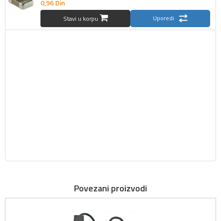
0,
96
Din
Uporedi
Stavi u korpu
Povezani proizvodi