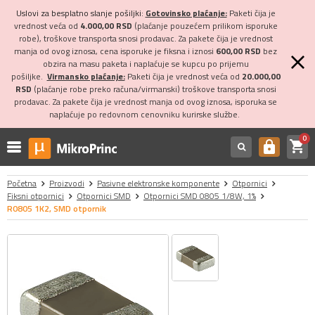
Uslovi za besplatno slanje pošiljki:
Gotovinsko plaćanje:
Paketi čija je
vrednost veća od
4.000,00 RSD
(plaćanje pouzećem prilikom isporuke
robe), troškove transporta snosi prodavac. Za pakete čija je vrednost
manja od ovog iznosa, cena isporuke je fiksna i iznosi
600,00 RSD
bez
obzira na masu paketa i naplaćuje se kupcu po prijemu
pošiljke.
Virmansko plaćanje:
Paketi čija je vrednost veća od
20.000,00
RSD
(plaćanje robe preko računa/virmanski) troškove transporta snosi
prodavac. Za pakete čija je vrednost manja od ovog iznosa, isporuka se
naplaćuje po redovnom cenovniku kurirske službe.
0
shopping_cart
https
Početna
Proizvodi
Pasivne elektronske komponente
Otpornici
Fiksni otpornici
Otpornici SMD
Otpornici SMD 0805 1/8W, 1%
R0805 1K2, SMD otpornik