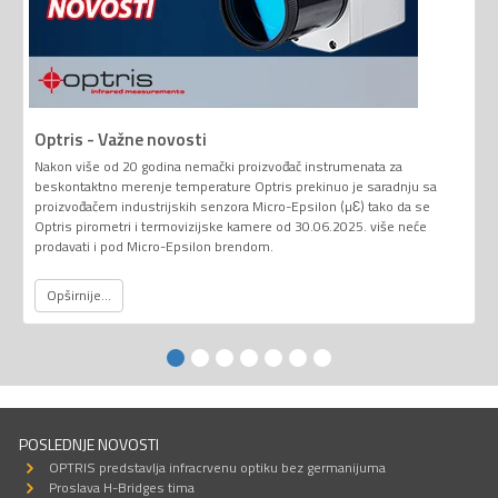
Optris - Važne novosti
Nakon više od 20 godina nemački proizvođač instrumenata za
beskontaktno merenje temperature Optris prekinuo je saradnju sa
proizvođačem industrijskih senzora Micro-Epsilon (µƐ) tako da se
Optris pirometri i termovizijske kamere od 30.06.2025. više neće
prodavati i pod Micro-Epsilon brendom.
Opširnije...
POSLEDNJE NOVOSTI
OPTRIS predstavlja infracrvenu optiku bez germanijuma
Proslava H-Bridges tima