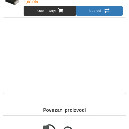
1,
68
Din
Uporedi
Stavi u korpu
Povezani proizvodi