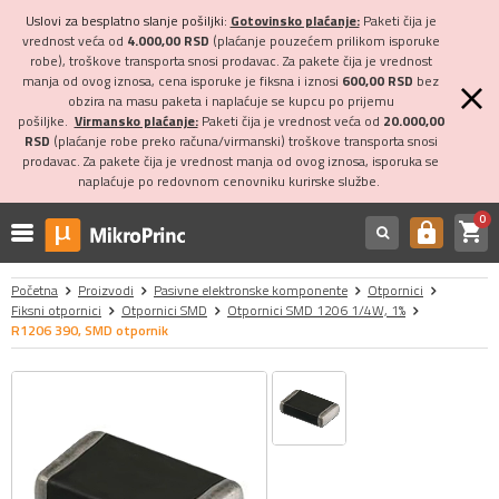
Uslovi za besplatno slanje pošiljki:
Gotovinsko plaćanje:
Paketi čija je
vrednost veća od
4.000,00 RSD
(plaćanje pouzećem prilikom isporuke
robe), troškove transporta snosi prodavac. Za pakete čija je vrednost
manja od ovog iznosa, cena isporuke je fiksna i iznosi
600,00 RSD
bez
obzira na masu paketa i naplaćuje se kupcu po prijemu
pošiljke.
Virmansko plaćanje:
Paketi čija je vrednost veća od
20.000,00
RSD
(plaćanje robe preko računa/virmanski) troškove transporta snosi
prodavac. Za pakete čija je vrednost manja od ovog iznosa, isporuka se
naplaćuje po redovnom cenovniku kurirske službe.
0
shopping_cart
https
Početna
Proizvodi
Pasivne elektronske komponente
Otpornici
Fiksni otpornici
Otpornici SMD
Otpornici SMD 1206 1/4W, 1%
R1206 390, SMD otpornik