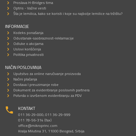
Proslava H-Bridges tima
Optris - Važne vesti
Šta je lemilica, kako se koristi i koje su najbolje lemilice na tržištu?
INFORMACIJE
Kodeks ponašanja
Odustanak-saobraznost-reklamacije
Odluke o akcijama
Uslovi korišćenja
Politika privatnosti
NAČIN POSLOVANJA
Uputstvo za online naručivanje proizvoda
Načini plaćanja
Dostava I preuzimanje robe
Dokument za evidentiranje poslovnih partnera
Potvrda o izvršenom evidentiranju za PDV
KONTAKT
011 36-29-000; 011 36-29-999
011 78-56-314 (fax)
office@mikroprinc.com
Kralja Milutina 31, 11000 Beograd, Srbija