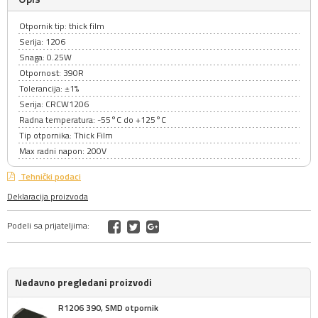
Otpornik tip: thick film
Serija: 1206
Snaga: 0.25W
Otpornost: 390R
Tolerancija: ±1%
Serija: CRCW1206
Radna temperatura: -55°C do +125°C
Tip otpornika: Thick Film
Max radni napon: 200V
Tehnički podaci
Deklaracija proizvoda
Podeli sa prijateljima:
Nedavno pregledani proizvodi
R1206 390, SMD otpornik