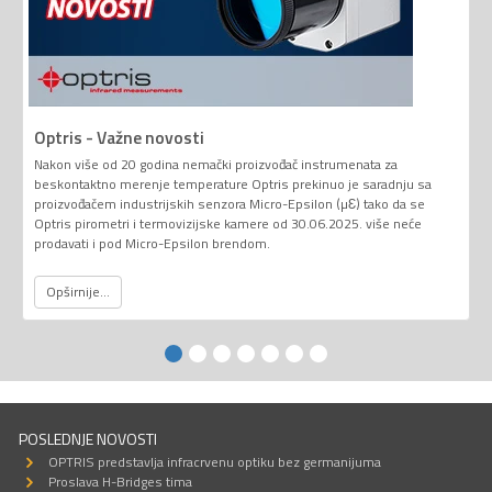
Optris - Važne novosti
Nakon više od 20 godina nemački proizvođač instrumenata za
beskontaktno merenje temperature Optris prekinuo je saradnju sa
proizvođačem industrijskih senzora Micro-Epsilon (µƐ) tako da se
Optris pirometri i termovizijske kamere od 30.06.2025. više neće
prodavati i pod Micro-Epsilon brendom.
Opširnije...
POSLEDNJE NOVOSTI
OPTRIS predstavlja infracrvenu optiku bez germanijuma
Proslava H-Bridges tima