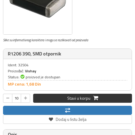
Slike su informativnog karaktera i mogu se razlikovati od proizvoda
R1206 390, SMD otpornik
Ident: 32504
Proizođač:
Vishay
Status:
proizvod je dostupan
MP cena: 1,
68
Din
Stavi u korpu
Dodaj u listu želja
Opis