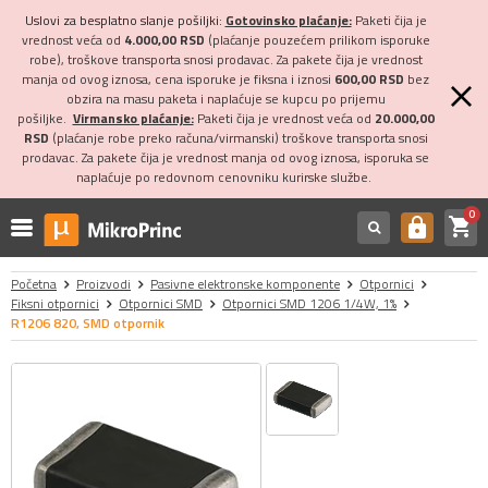
Uslovi za besplatno slanje pošiljki:
Gotovinsko plaćanje:
Paketi čija je
vrednost veća od
4.000,00 RSD
(plaćanje pouzećem prilikom isporuke
robe), troškove transporta snosi prodavac. Za pakete čija je vrednost
manja od ovog iznosa, cena isporuke je fiksna i iznosi
600,00 RSD
bez
obzira na masu paketa i naplaćuje se kupcu po prijemu
pošiljke.
Virmansko plaćanje:
Paketi čija je vrednost veća od
20.000,00
RSD
(plaćanje robe preko računa/virmanski) troškove transporta snosi
prodavac. Za pakete čija je vrednost manja od ovog iznosa, isporuka se
naplaćuje po redovnom cenovniku kurirske službe.
0
shopping_cart
https
Početna
Proizvodi
Pasivne elektronske komponente
Otpornici
Fiksni otpornici
Otpornici SMD
Otpornici SMD 1206 1/4W, 1%
R1206 820, SMD otpornik