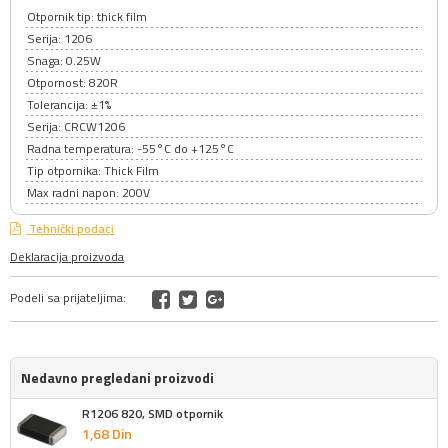
Otpornik tip: thick film
Serija: 1206
Snaga: 0.25W
Otpornost: 820R
Tolerancija: ±1%
Serija: CRCW1206
Radna temperatura: -55°C do +125°C
Tip otpornika: Thick Film
Max radni napon: 200V
Tehnički podaci
Deklaracija proizvoda
Podeli sa prijateljima:
Nedavno pregledani proizvodi
R1206 820, SMD otpornik
1,
68
Din