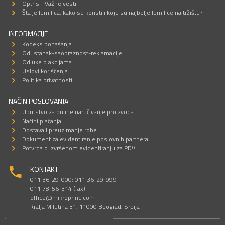
Optris - Važne vesti
Šta je lemilica, kako se koristi i koje su najbolje lemilice na tržištu?
INFORMACIJE
Kodeks ponašanja
Odustanak-saobraznost-reklamacije
Odluke o akcijama
Uslovi korišćenja
Politika privatnosti
NAČIN POSLOVANJA
Uputstvo za online naručivanje proizvoda
Načini plaćanja
Dostava I preuzimanje robe
Dokument za evidentiranje poslovnih partnera
Potvrda o izvršenom evidentiranju za PDV
KONTAKT
011 36-29-000; 011 36-29-999
011 78-56-314 (fax)
office@mikroprinc.com
Kralja Milutina 31, 11000 Beograd, Srbija