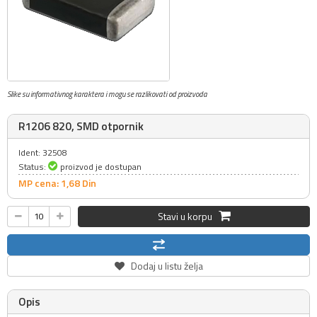
Slike su informativnog karaktera i mogu se razlikovati od proizvoda
R1206 820, SMD otpornik
Ident: 32508
Status:
proizvod je dostupan
MP cena: 1,
68
Din
Stavi u korpu
Dodaj u listu želja
Opis