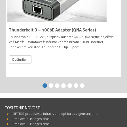
Thunderbolt 3 – 10GbE Adapter (QNA Series)
Thudnerbolt 3 – 10GbE je isplativ adapter QNAP QNA serije pojačava
Vaš Mac® ili Windows® računar veoma brzom 10GbE internet
konekcijom koristeći Thunderbolt 3 tip-C port.
Opširnije...
POSLEDNJE NOVOSTI
OPTRIS predstavlja infracrvenu optiku bez germanijuma
Proslava H-Bridges tima
Proslava H-Bridges tima