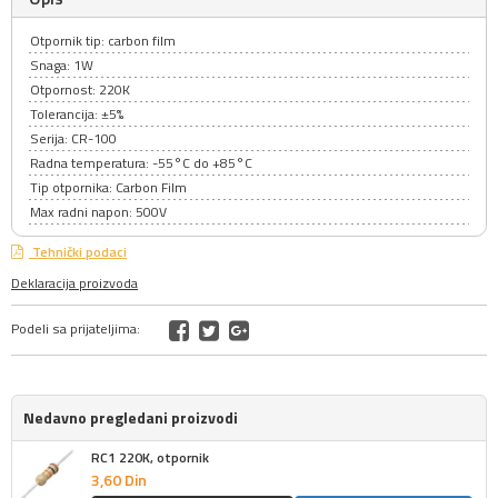
Otpornik tip: carbon film
Snaga: 1W
Otpornost: 220K
Tolerancija: ±5%
Serija: CR-100
Radna temperatura: -55°C do +85°C
Tip otpornika: Carbon Film
Max radni napon: 500V
Tehnički podaci
Deklaracija proizvoda
Podeli sa prijateljima:
Nedavno pregledani proizvodi
RC1 220K, otpornik
3,
60
Din