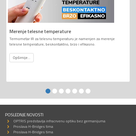
Merenje telesne temperature
Termometar IR za telesnu temperaturu je namenjen za merenje
telesne temperature, beskontaktno, brzo i efikasno.
Opširnije...
POSLEDNJE NOVOSTI
OPTRIS predstavlja infracrvenu optiku bez germanijuma
Proslava H-Bridges tima
Proslava H-Bridges tima