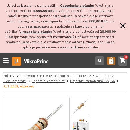
Uslovi za besplatno slanje pošiljki:
Gotovinsko plaćanje:
Paketi čija je
vrednost veća od
4.000,00 RSD
(plaćanje pouzećem prilikom isporuke
robe), troškove transporta snosi prodavac. Za pakete čija je vrednost
manja od ovog iznosa, cena isporuke je fiksna i iznosi
600,00 RSD
bez
obzira na masu paketa i naplaćuje se kupcu po prijemu
pošiljke.
Virmansko plaćanje:
Paketi čija je vrednost veća od
20.000,00
RSD
(plaćanje robe preko računa/virmanski) troškove transporta snosi
prodavac. Za pakete čija je vrednost manja od ovog iznosa, isporuka se
naplaćuje po redovnom cenovniku kurirske službe.
0
shopping_cart
https
Početna
Proizvodi
Pasivne elektronske komponente
Otpornici
Fiksni otpornici
Otpornici carbon film
Otpornici carbon film 1W, 5%
RC1 220K, otpornik