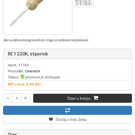
Slike su informativnog karaktera i mogu se razlikovati od proizvoda
RC1 220K, otpornik
Ident: 31763
Proizođač:
Cinetech
Status:
proizvod je dostupan
MP cena: 3,
60
Din
Stavi u korpu
Dodaj u listu želja
Opis