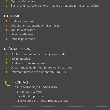
Optris - Važne vesti
Šta je lemilica, kako se koristi i koje su najbolje lemilice na tržištu?
INFORMACIJE
Kodeks ponašanja
Odustanak-saobraznost-reklamacije
Odluke o akcijama
Uslovi korišćenja
Politika privatnosti
NAČIN POSLOVANJA
Uputstvo za online naručivanje proizvoda
Načini plaćanja
Dostava I preuzimanje robe
Dokument za evidentiranje poslovnih partnera
Potvrda o izvršenom evidentiranju za PDV
KONTAKT
011 36-29-000; 011 36-29-999
011 78-56-314 (fax)
office@mikroprinc.com
Kralja Milutina 31, 11000 Beograd, Srbija