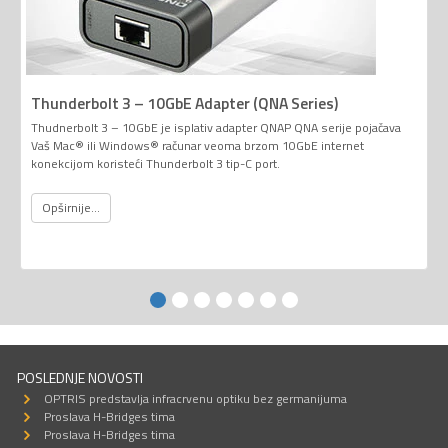
Thunderbolt 3 – 10GbE Adapter (QNA Series)
Thudnerbolt 3 – 10GbE je isplativ adapter QNAP QNA serije pojačava
Vaš Mac® ili Windows® računar veoma brzom 10GbE internet
konekcijom koristeći Thunderbolt 3 tip-C port.
Opširnije...
POSLEDNJE NOVOSTI
OPTRIS predstavlja infracrvenu optiku bez germanijuma
Proslava H-Bridges tima
Proslava H-Bridges tima