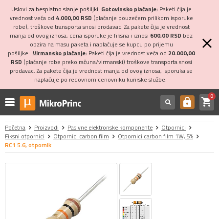
Uslovi za besplatno slanje pošiljki:
Gotovinsko plaćanje:
Paketi čija je
vrednost veća od
4.000,00 RSD
(plaćanje pouzećem prilikom isporuke
robe), troškove transporta snosi prodavac. Za pakete čija je vrednost
manja od ovog iznosa, cena isporuke je fiksna i iznosi
600,00 RSD
bez
obzira na masu paketa i naplaćuje se kupcu po prijemu
pošiljke.
Virmansko plaćanje:
Paketi čija je vrednost veća od
20.000,00
RSD
(plaćanje robe preko računa/virmanski) troškove transporta snosi
prodavac. Za pakete čija je vrednost manja od ovog iznosa, isporuka se
naplaćuje po redovnom cenovniku kurirske službe.
0
shopping_cart
https
Početna
Proizvodi
Pasivne elektronske komponente
Otpornici
Fiksni otpornici
Otpornici carbon film
Otpornici carbon film 1W, 5%
RC1 5.6, otpornik