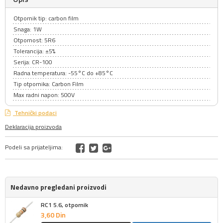
Otpornik tip: carbon film
Snaga: 1W
Otpornost: 5R6
Tolerancija: ±5%
Serija: CR-100
Radna temperatura: -55°C do +85°C
Tip otpornika: Carbon Film
Max radni napon: 500V
Tehnički podaci
Deklaracija proizvoda
Podeli sa prijateljima:
Nedavno pregledani proizvodi
RC1 5.6, otpornik
3,
60
Din