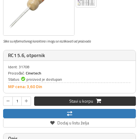
Slike su informativnog karaktera i mogu se razlikovati od proizvoda
RC1 5.6, otpornik
Ident: 31708
Proizođač:
Cinetech
Status:
proizvod je dostupan
MP cena: 3,
60
Din
Stavi u korpu
Dodaj u listu želja
Opis