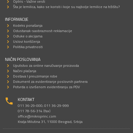
Optris - Važne vesti
Šta je lemilica, kako se koristi i koje su najbolje lemilice na tržištu?
INFORMACIJE
Kodeks ponašanja
Odustanak-saobraznost-reklamacije
Odluke o akcijama
Uslovi korišćenja
Politika privatnosti
NAČIN POSLOVANJA
Uputstvo za online naručivanje proizvoda
Načini plaćanja
Dostava I preuzimanje robe
Dokument za evidentiranje poslovnih partnera
Potvrda o izvršenom evidentiranju za PDV
KONTAKT
011 36-29-000; 011 36-29-999
011 78-56-314 (fax)
office@mikroprinc.com
Kralja Milutina 31, 11000 Beograd, Srbija