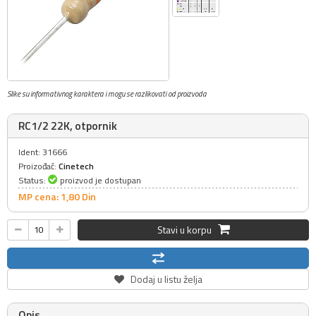
Slike su informativnog karaktera i mogu se razlikovati od proizvoda
RC1/2 22K, otpornik
Ident: 31666
Proizođač:
Cinetech
Status:
proizvod je dostupan
MP cena: 1,
80
Din
Stavi u korpu
Dodaj u listu želja
Opis