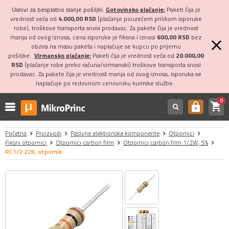
Uslovi za besplatno slanje pošiljki:
Gotovinsko plaćanje:
Paketi čija je
vrednost veća od
4.000,00 RSD
(plaćanje pouzećem prilikom isporuke
robe), troškove transporta snosi prodavac. Za pakete čija je vrednost
manja od ovog iznosa, cena isporuke je fiksna i iznosi
600,00 RSD
bez
obzira na masu paketa i naplaćuje se kupcu po prijemu
pošiljke.
Virmansko plaćanje:
Paketi čija je vrednost veća od
20.000,00
RSD
(plaćanje robe preko računa/virmanski) troškove transporta snosi
prodavac. Za pakete čija je vrednost manja od ovog iznosa, isporuka se
naplaćuje po redovnom cenovniku kurirske službe.
0
shopping_cart
https
Početna
Proizvodi
Pasivne elektronske komponente
Otpornici
Fiksni otpornici
Otpornici carbon film
Otpornici carbon film 1/2W, 5%
RC1/2 22K, otpornik