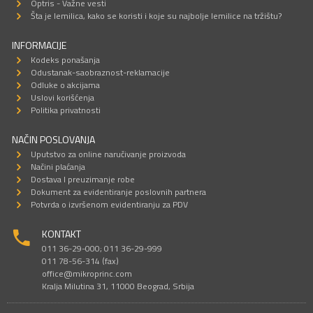
Optris - Važne vesti
Šta je lemilica, kako se koristi i koje su najbolje lemilice na tržištu?
INFORMACIJE
Kodeks ponašanja
Odustanak-saobraznost-reklamacije
Odluke o akcijama
Uslovi korišćenja
Politika privatnosti
NAČIN POSLOVANJA
Uputstvo za online naručivanje proizvoda
Načini plaćanja
Dostava I preuzimanje robe
Dokument za evidentiranje poslovnih partnera
Potvrda o izvršenom evidentiranju za PDV
KONTAKT
011 36-29-000; 011 36-29-999
011 78-56-314 (fax)
office@mikroprinc.com
Kralja Milutina 31, 11000 Beograd, Srbija