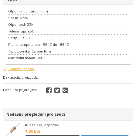
Otpornik tip: carbon film
Snaga: 0.5W
Otpornost: 22K
Tolerancija: ±5%
Serija: CR-33
Radna temperatura: -55°C do +85°C
Tip otpornika: Carbon Film
Max radni napon: 300V
Tehnički podaci
Deklaracija proizvoda
Podeli sa prijateljima:
Nedavno pregledani proizvodi
RC1/2 22K, otpornik
1,
80
Din