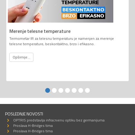
Merenje telesne temperature
Termometar IR za telesnu temperaturu je namenjen za merenje
telesne temperature, beskontaktno, brzo i efikasno.
Opširnije...
POSLEDNJE NOVOSTI
OPTRIS predstavlja infracrvenu optiku bez germanijuma
Proslava H-Bridges tima
Proslava H-Bridges tima