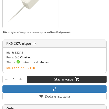
Slike su informativnog karaktera i mogu se razlikovati od proizvoda
RK5 2K7, otpornik
Ident: 32245
Proizođač:
Cinetech
Status:
proizvod je dostupan
MP cena: 11,
52
Din
Stavi u korpu
Dodaj u listu želja
Opis