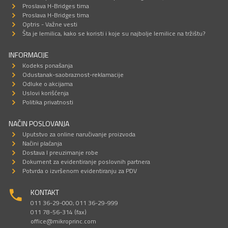
Proslava H-Bridges tima
Proslava H-Bridges tima
Optris - Važne vesti
Šta je lemilica, kako se koristi i koje su najbolje lemilice na tržištu?
INFORMACIJE
Kodeks ponašanja
Odustanak-saobraznost-reklamacije
Odluke o akcijama
Uslovi korišćenja
Politika privatnosti
NAČIN POSLOVANJA
Uputstvo za online naručivanje proizvoda
Načini plaćanja
Dostava I preuzimanje robe
Dokument za evidentiranje poslovnih partnera
Potvrda o izvršenom evidentiranju za PDV
KONTAKT
011 36-29-000; 011 36-29-999
011 78-56-314 (fax)
office@mikroprinc.com