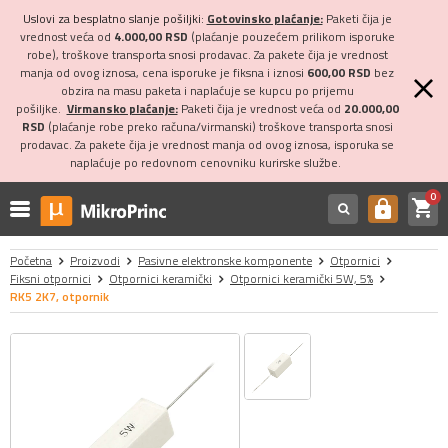
Uslovi za besplatno slanje pošiljki:
Gotovinsko plaćanje:
Paketi čija je
vrednost veća od
4.000,00 RSD
(plaćanje pouzećem prilikom isporuke
robe), troškove transporta snosi prodavac. Za pakete čija je vrednost
manja od ovog iznosa, cena isporuke je fiksna i iznosi
600,00 RSD
bez
obzira na masu paketa i naplaćuje se kupcu po prijemu
pošiljke.
Virmansko plaćanje:
Paketi čija je vrednost veća od
20.000,00
RSD
(plaćanje robe preko računa/virmanski) troškove transporta snosi
prodavac. Za pakete čija je vrednost manja od ovog iznosa, isporuka se
naplaćuje po redovnom cenovniku kurirske službe.
0
shopping_cart
https
Početna
Proizvodi
Pasivne elektronske komponente
Otpornici
Fiksni otpornici
Otpornici keramički
Otpornici keramički 5W, 5%
RK5 2K7, otpornik