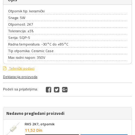
Otpornik tip: keramički
Snaga: 5W
Otpornost: 2K7
Tolerancija: ±5%
Serija: SQP-5
Radna temperatura: -30°C do +85°C
Tip otpornika: Ceramic Case
Max radni napon: 350V
Tehnički podaci
Deklaracija proizvoda
Podeli sa prijateljima:
Nedavno pregledani proizvodi
RK5 2K7, otpornik
11,
52
Din