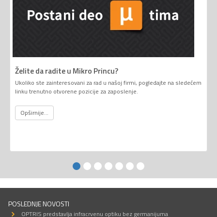
Želite da radite u Mikro Princu?
Ukoliko ste zainteresovani za rad u našoj firmi, pogledajte na sledećem
linku trenutno otvorene pozicije za zaposlenje.
Opširnije...
POSLEDNJE NOVOSTI
OPTRIS predstavlja infracrvenu optiku bez germanijuma