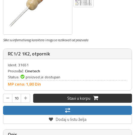
Slike su informativnog karaktera i mogu se razlikovati od proizvoda
RC1/2 1K2, otpornik
Ident: 31651
Proizođač:
Cinetech
Status:
proizvod je dostupan
MP cena: 1,
80
Din
Stavi u korpu
Dodaj u listu želja
Opis