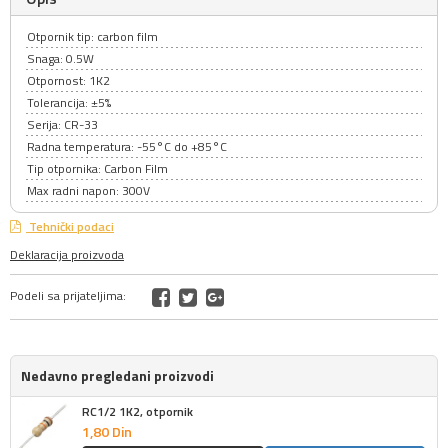
Otpornik tip: carbon film
Snaga: 0.5W
Otpornost: 1K2
Tolerancija: ±5%
Serija: CR-33
Radna temperatura: -55°C do +85°C
Tip otpornika: Carbon Film
Max radni napon: 300V
Tehnički podaci
Deklaracija proizvoda
Podeli sa prijateljima:
Nedavno pregledani proizvodi
RC1/2 1K2, otpornik
1,
80
Din