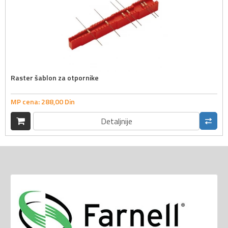
Raster šablon za otpornike
MP cena:
288,
00
Din
Detaljnije