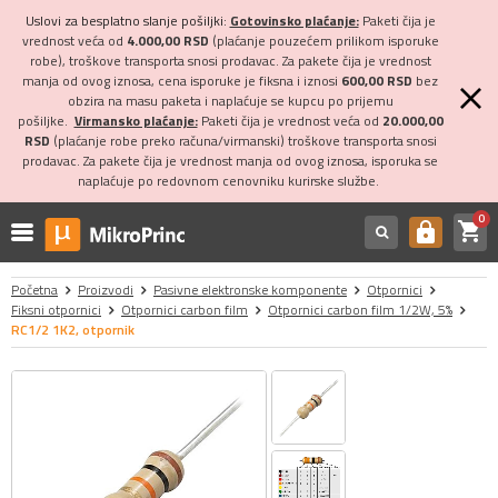
Uslovi za besplatno slanje pošiljki:
Gotovinsko plaćanje:
Paketi čija je
vrednost veća od
4.000,00 RSD
(plaćanje pouzećem prilikom isporuke
robe), troškove transporta snosi prodavac. Za pakete čija je vrednost
manja od ovog iznosa, cena isporuke je fiksna i iznosi
600,00 RSD
bez
obzira na masu paketa i naplaćuje se kupcu po prijemu
pošiljke.
Virmansko plaćanje:
Paketi čija je vrednost veća od
20.000,00
RSD
(plaćanje robe preko računa/virmanski) troškove transporta snosi
prodavac. Za pakete čija je vrednost manja od ovog iznosa, isporuka se
naplaćuje po redovnom cenovniku kurirske službe.
0
shopping_cart
https
Početna
Proizvodi
Pasivne elektronske komponente
Otpornici
Fiksni otpornici
Otpornici carbon film
Otpornici carbon film 1/2W, 5%
RC1/2 1K2, otpornik