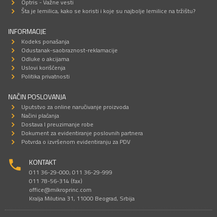
Optris - Važne vesti
Šta je lemilica, kako se koristi i koje su najbolje lemilice na tržištu?
INFORMACIJE
Kodeks ponašanja
Odustanak-saobraznost-reklamacije
Odluke o akcijama
Uslovi korišćenja
Politika privatnosti
NAČIN POSLOVANJA
Uputstvo za online naručivanje proizvoda
Načini plaćanja
Dostava I preuzimanje robe
Dokument za evidentiranje poslovnih partnera
Potvrda o izvršenom evidentiranju za PDV
KONTAKT
011 36-29-000; 011 36-29-999
011 78-56-314 (fax)
office@mikroprinc.com
Kralja Milutina 31, 11000 Beograd, Srbija