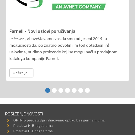
Farnell - Novi uslovi poručivanja
Poštovani, o
baveštavamo vas da smo od jeseni 2019. u
mogućnosti da, po znatno povoljnijim (od dotadašnjih)
uslovima, nudimo proizvode koji se mogu naći u prodajnom
katalogu kompanije Farnell.
Opširnije...
POSLEDNJE NOVOSTI
OPTRIS predstavlja infracrvenu optiku bez germanijuma
Proslava H-Bridges tima
Proslava H-Bridges tima