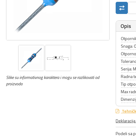
Opis
Otpornik
Snaga: 
Otporno
Toleranc
Serija: 
Radna t
Slike su informativnog karaktera i mogu se razlikovati od
proizvoda
Tip otpo
Max rad
Dimenzij
Tehničk
Deklaracij
Podeli sa pr