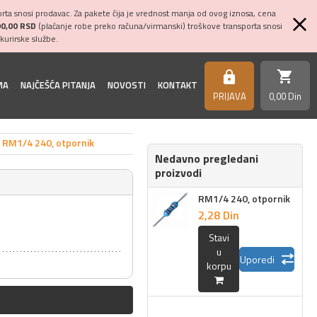
ta snosi prodavac. Za pakete čija je vrednost manja od ovog iznosa, cena
00,00 RSD
(plaćanje robe preko računa/virmanski) troškove transporta snosi
kurirske službe.
shopping_cart
https
MA
NAJČEŠĆA PITANJA
NOVOSTI
KONTAKT
PRIJAVA
0,
00
Din
RM1/4 240, otpornik
Nedavno pregledani
proizvodi
RM1/4 240, otpornik
2,
28
Din
Stavi
u
Uporedi
korpu