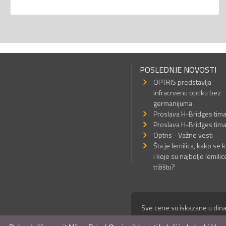
POSLEDNJE NOVOSTI
OPTRIS predstavlja
infracrvenu optiku bez
germanijuma
Proslava H-Bridges tim
Proslava H-Bridges tim
Optris - Važne vesti
Šta je lemilica, kako se k
i koje su najbolje lemilic
tržištu?
Sve cene su iskazane u dina
© Mikro Princ 1999 - 2026. 