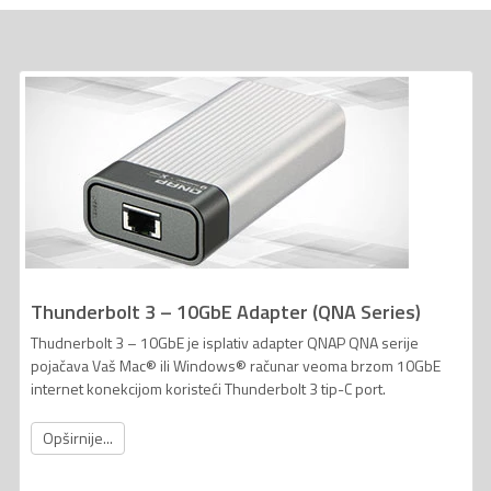
Thunderbolt 3 – 10GbE Adapter (QNA Series)
Thudnerbolt 3 – 10GbE je isplativ adapter QNAP QNA serije
pojačava Vaš Mac® ili Windows® računar veoma brzom 10GbE
internet konekcijom koristeći Thunderbolt 3 tip-C port.
Opširnije...