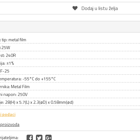
Dodaj u listu želja
 tip: metal film
0.25W
st: 240R
ija: ±1%
MF-25
emperatura: -55°C do +155°C
rnika: Metal Film
ni napon: 250V
e: 28(H) x 5.7(L) x 2.3(øD) x 0.58mm(ød)
i podaci
a proizvoda
ijateljima: