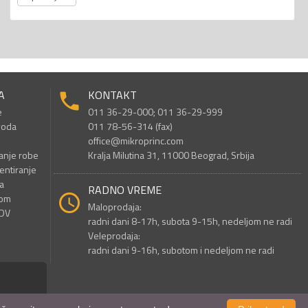
A
KONTAKT
e
011 36-29-000; 011 36-29-999
voda
011 78-56-314 (fax)
office@mikroprinc.com
anje robe
Kralja Milutina 31, 11000 Beograd, Srbija
entiranje
a
RADNO VREME
nom
Maloprodaja:
PDV
radni dani 8-17h, subota 9-15h, nedeljom ne radi
Veleprodaja:
radni dani 9-16h, subotom i nedeljom ne radi