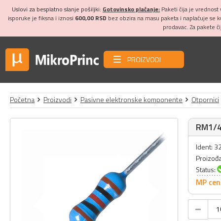
Uslovi za besplatno slanje pošiljki:
Gotovinsko plaćanje:
Paketi čija je vrednost
isporuke je fiksna i iznosi
600,00 RSD
bez obzira na masu paketa i naplaćuje se 
prodavac. Za pakete č
PROIZVODI
Početna
Proizvodi
Pasivne elektronske komponente
Otpornici
RM1/4
Ident: 
Proizođ
Status:
MP cen