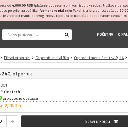
 veća od
4.000,00 RSD
(plaćanje pouzećem prilikom isporuke robe), troškove transpor
kupcu po prijemu pošiljke.
Virmansko plaćanje:
Paketi čija je vrednost veća od
20.0
ija je vrednost manja od ovog iznosa, isporuka se naplaćuje po redovnom cenovniku 
POČETNA
O NA
Fiksni otpornici
Otpornici metal film
Otpornici metal film 1/4W, 1%
 240, otpornik
32001
ač:
Cinetech
proizvod je dostupan
a: 2,
28
Din
Stavi u korpu