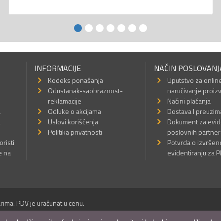
INFORMACIJE
NAČIN POSLOVANJ
Kodeks ponašanja
Uputstvo za onlin
Odustanak-saobraznost-
naručivanje proiz
reklamacije
Načini plaćanja
a
Odluke o akcijama
Dostava I preuzim
a
Uslovi korišćenja
Dokument za evid
Politika privatnosti
poslovnih partner
oristi
Potvrda o izvrše
e na
evidentiranju za 
rima. PDV je uračunat u cenu.
Sva prava su zadržana.