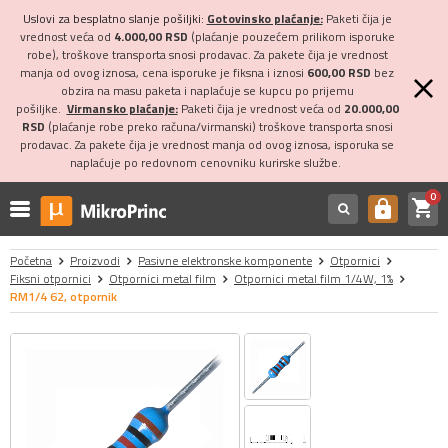
Uslovi za besplatno slanje pošiljki:
Gotovinsko plaćanje:
Paketi čija je
vrednost veća od
4.000,00 RSD
(plaćanje pouzećem prilikom isporuke
robe), troškove transporta snosi prodavac. Za pakete čija je vrednost
manja od ovog iznosa, cena isporuke je fiksna i iznosi
600,00 RSD
bez
obzira na masu paketa i naplaćuje se kupcu po prijemu
pošiljke.
Virmansko plaćanje:
Paketi čija je vrednost veća od
20.000,00
RSD
(plaćanje robe preko računa/virmanski) troškove transporta snosi
prodavac. Za pakete čija je vrednost manja od ovog iznosa, isporuka se
naplaćuje po redovnom cenovniku kurirske službe.
0
shopping_cart
https
Početna
Proizvodi
Pasivne elektronske komponente
Otpornici
Fiksni otpornici
Otpornici metal film
Otpornici metal film 1/4W, 1%
RM1/4 62, otpornik