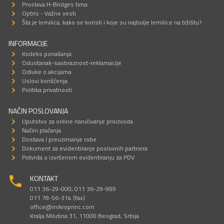
Proslava H-Bridges tima
Optris - Važne vesti
Šta je lemilica, kako se koristi i koje su najbolje lemilice na tržištu?
INFORMACIJE
Kodeks ponašanja
Odustanak-saobraznost-reklamacije
Odluke o akcijama
Uslovi korišćenja
Politika privatnosti
NAČIN POSLOVANJA
Uputstvo za online naručivanje proizvoda
Načini plaćanja
Dostava I preuzimanje robe
Dokument za evidentiranje poslovnih partnera
Potvrda o izvršenom evidentiranju za PDV
KONTAKT
011 36-29-000; 011 36-29-999
011 78-56-314 (fax)
office@mikroprinc.com
Kralja Milutina 31, 11000 Beograd, Srbija