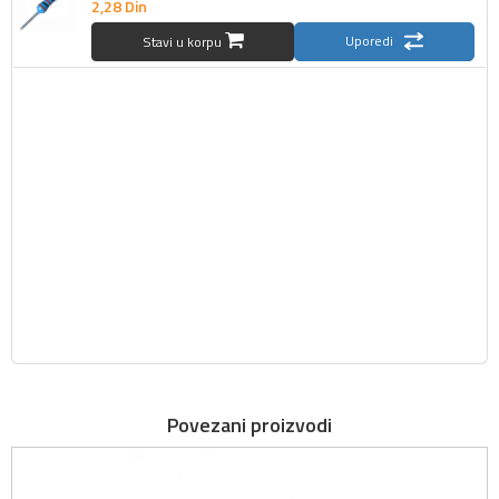
2,
28
Din
Uporedi
Stavi u korpu
Povezani proizvodi