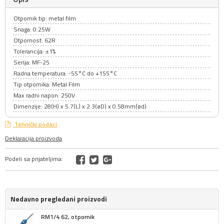
Otpornik tip: metal film
Snaga: 0.25W
Otpornost: 62R
Tolerancija: ±1%
Serija: MF-25
Radna temperatura: -55°C do +155°C
Tip otpornika: Metal Film
Max radni napon: 250V
Dimenzije: 28(H) x 5.7(L) x 2.3(øD) x 0.58mm(ød)
Tehnički podaci
Deklaracija proizvoda
Podeli sa prijateljima:
Nedavno pregledani proizvodi
RM1/4 62, otpornik