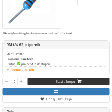
Slike su informativnog karaktera i mogu se razlikovati od proizvoda
RM1/4 62, otpornik
Ident: 31987
Proizođač:
Cinetech
Status:
proizvod je dostupan
MP cena: 2,
28
Din
Stavi u korpu
Dodaj u listu želja
Opis