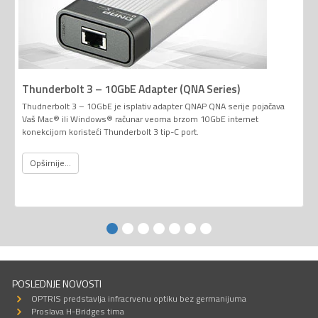
Thunderbolt 3 – 10GbE Adapter (QNA Series)
Thudnerbolt 3 – 10GbE je isplativ adapter QNAP QNA serije pojačava
Vaš Mac® ili Windows® računar veoma brzom 10GbE internet
konekcijom koristeći Thunderbolt 3 tip-C port.
Opširnije...
POSLEDNJE NOVOSTI
OPTRIS predstavlja infracrvenu optiku bez germanijuma
Proslava H-Bridges tima