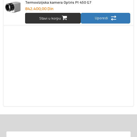
Termovizijska kamera Optris PI 450 G7
842.400,
00
Din
Uporedi
Stavi u korpu