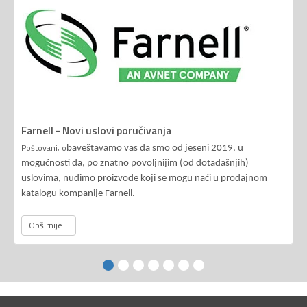
Farnell - Novi uslovi poručivanja
Poštovani, o
baveštavamo vas da smo od jeseni 2019. u
mogućnosti da, po znatno povoljnijim (od dotadašnjih)
uslovima, nudimo proizvode koji se mogu naći u prodajnom
katalogu kompanije Farnell.
Opširnije...