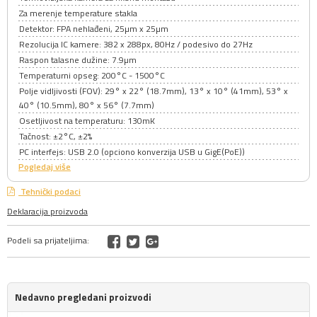
Za merenje temperature stakla
Detektor: FPA nehlađeni, 25µm x 25µm
Rezolucija IC kamere: 382 x 288px, 80Hz / podesivo do 27Hz
Raspon talasne dužine: 7.9µm
Temperaturni opseg: 200°C - 1500°C
Polje vidljivosti (FOV): 29° x 22° (18.7mm), 13° x 10° (41mm), 53° x
40° (10.5mm), 80° x 56° (7.7mm)
Osetljivost na temperaturu: 130mK
Tačnost: ±2°C, ±2%
PC interfejs: USB 2.0 (opciono konverzija USB u GigE(PoE))
Pogledaj više
Tehnički podaci
Deklaracija proizvoda
Podeli sa prijateljima:
Nedavno pregledani proizvodi