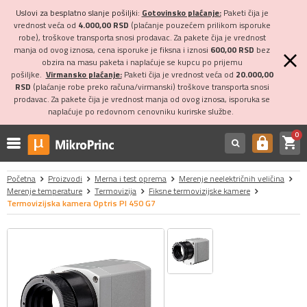
Uslovi za besplatno slanje pošiljki:
Gotovinsko plaćanje:
Paketi čija je
vrednost veća od
4.000,00 RSD
(plaćanje pouzećem prilikom isporuke
robe), troškove transporta snosi prodavac. Za pakete čija je vrednost
manja od ovog iznosa, cena isporuke je fiksna i iznosi
600,00 RSD
bez
obzira na masu paketa i naplaćuje se kupcu po prijemu
pošiljke.
Virmansko plaćanje:
Paketi čija je vrednost veća od
20.000,00
RSD
(plaćanje robe preko računa/virmanski) troškove transporta snosi
prodavac. Za pakete čija je vrednost manja od ovog iznosa, isporuka se
naplaćuje po redovnom cenovniku kurirske službe.
0
shopping_cart
https
Početna
Proizvodi
Merna i test oprema
Merenje neelektričnih veličina
Merenje temperature
Termovizija
Fiksne termovizijske kamere
Termovizijska kamera Optris PI 450 G7