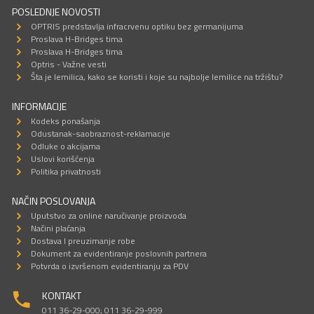
POSLEDNJE NOVOSTI
OPTRIS predstavlja infracrvenu optiku bez germanijuma
Proslava H-Bridges tima
Proslava H-Bridges tima
Optris - Važne vesti
Šta je lemilica, kako se koristi i koje su najbolje lemilice na tržištu?
INFORMACIJE
Kodeks ponašanja
Odustanak-saobraznost-reklamacije
Odluke o akcijama
Uslovi korišćenja
Politika privatnosti
NAČIN POSLOVANJA
Uputstvo za online naručivanje proizvoda
Načini plaćanja
Dostava I preuzimanje robe
Dokument za evidentiranje poslovnih partnera
Potvrda o izvršenom evidentiranju za PDV
KONTAKT
011 36-29-000; 011 36-29-999