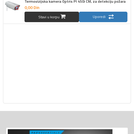
Termovizijska kamera Optris PI 450i CM, za detekciju požara
0,
00
Din
Uporedi
Stavi u korpu