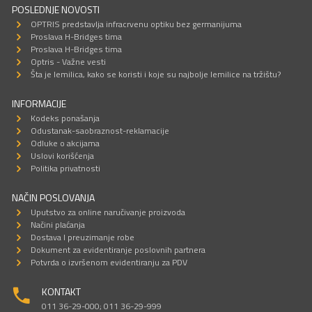
POSLEDNJE NOVOSTI
OPTRIS predstavlja infracrvenu optiku bez germanijuma
Proslava H-Bridges tima
Proslava H-Bridges tima
Optris - Važne vesti
Šta je lemilica, kako se koristi i koje su najbolje lemilice na tržištu?
INFORMACIJE
Kodeks ponašanja
Odustanak-saobraznost-reklamacije
Odluke o akcijama
Uslovi korišćenja
Politika privatnosti
NAČIN POSLOVANJA
Uputstvo za online naručivanje proizvoda
Načini plaćanja
Dostava I preuzimanje robe
Dokument za evidentiranje poslovnih partnera
Potvrda o izvršenom evidentiranju za PDV
KONTAKT
011 36-29-000; 011 36-29-999