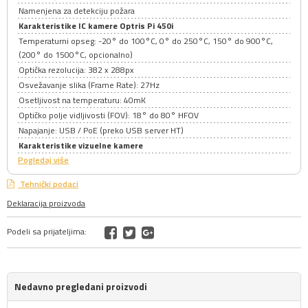
Namenjena za detekciju požara
Karakteristike IC kamere Optris Pi 450i
Temperaturni opseg: -20° do 100°C, 0° do 250°C, 150° do 900°C,
(200° do 1500°C, opcionalno)
Optička rezolucija: 382 x 288px
Osvežavanje slika (Frame Rate): 27Hz
Osetljivost na temperaturu: 40mK
Optičko polje vidljivosti (FOV): 18° do 80° HFOV
Napajanje: USB / PoE (preko USB server HT)
Karakteristike vizuelne kamere
Pogledaj više
Tehnički podaci
Deklaracija proizvoda
Podeli sa prijateljima:
Nedavno pregledani proizvodi