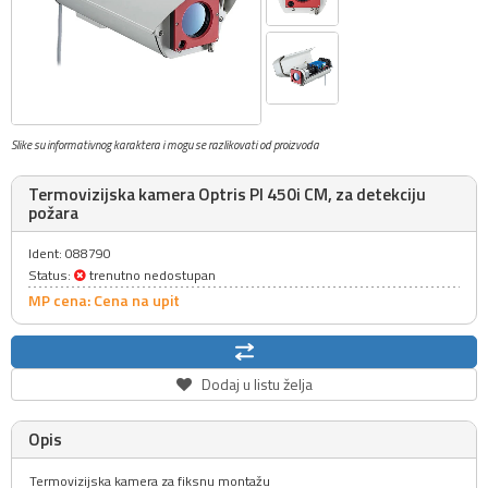
Slike su informativnog karaktera i mogu se razlikovati od proizvoda
Termovizijska kamera Optris PI 450i CM, za detekciju
požara
Ident: 088790
Status:
trenutno nedostupan
MP cena: Cena na upit
Dodaj u listu želja
Opis
Termovizijska kamera za fiksnu montažu