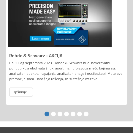
Rohde & Schwarz - AKCIJA
Do 30-og septembra 2023. Rohde & Schwarz nudi neverovatnu
ponudu koja obuhvata široki asortiman proizvoda među kojima su:
analizatori spektra, napajanja, analizatori snage i osciloskopi. Moto ove
promocije glasi: Današnja rešenja, za sutrašnje izazove.
Opširnije...