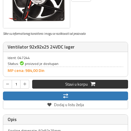
Slike su informativnog karaktera i mogu se razlikovati od proizvoda
Ventilator 92x92x25 24VDC lager
Ident: 047244
Status:
proizvod je dostupan
MP cena: 984,
00
Din
Stavi u korpu
Dodaj u listu želja
Opis
Spoljne dimenzije: 92x92x25mm