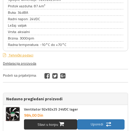
Protok vazduha: 87.4m³
Buka: 34dBA
Radni napon: 24VDC
Ležaj: valjak
Vrsta: aksialni
Brzina: 3000rpm
Radna temperatura: -10°C do +70°C
Tehnički podaci
Deklaracija proizvoda
Podeli sa prijateljima:
Nedavno pregledani proizvodi
Ventilator 92x92x25 24VDC lager
984,
00
Din
Uporedi
Stavi u korpu