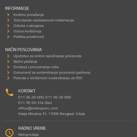
INFORMACIJE
Kodeks ponašanja
Odustanak-saobraznost-reklamacije
Odluke o akcijama
Uslovi korišćenja
Politika privatnosti
NAČIN POSLOVANJA
Uputstvo za online naručivanje proizvoda
Načini plaćanja
Dostava I preuzimanje robe
Dokument za evidentiranje poslovnih partnera
Potvrda o izvršenom evidentiranju za PDV
KONTAKT
011 36-29-000; 011 36-29-999
011 78-56-314 (fax)
office@mikroprinc.com
Kralja Milutina 31, 11000 Beograd, Srbija
RADNO VREME
Maloprodaja: