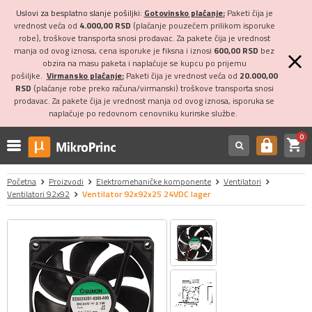
Uslovi za besplatno slanje pošiljki:
Gotovinsko plaćanje:
Paketi čija je
vrednost veća od
4.000,00 RSD
(plaćanje pouzećem prilikom isporuke
robe), troškove transporta snosi prodavac. Za pakete čija je vrednost
manja od ovog iznosa, cena isporuke je fiksna i iznosi
600,00 RSD
bez
obzira na masu paketa i naplaćuje se kupcu po prijemu
pošiljke.
Virmansko plaćanje:
Paketi čija je vrednost veća od
20.000,00
RSD
(plaćanje robe preko računa/virmanski) troškove transporta snosi
prodavac. Za pakete čija je vrednost manja od ovog iznosa, isporuka se
naplaćuje po redovnom cenovniku kurirske službe.
0
shopping_cart
https
Početna
Proizvodi
Elektromehaničke komponente
Ventilatori
Ventilatori 92x92
Ventilator 92x92x25 24VDC lager