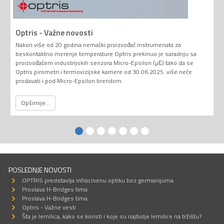
Optris - Važne novosti
Nakon više od 20 godina nemački proizvođač instrumenata za
beskontaktno merenje temperature Optris prekinuo je saradnju sa
proizvođačem industrijskih senzora Micro-Epsilon (µƐ) tako da se
Optris pirometri i termovizijske kamere od 30.06.2025. više neće
prodavati i pod Micro-Epsilon brendom.
Opširnije...
POSLEDNJE NOVOSTI
OPTRIS predstavlja infracrvenu optiku bez germanijuma
Proslava H-Bridges tima
Proslava H-Bridges tima
Optris - Važne vesti
Šta je lemilica, kako se koristi i koje su najbolje lemilice na tržištu?