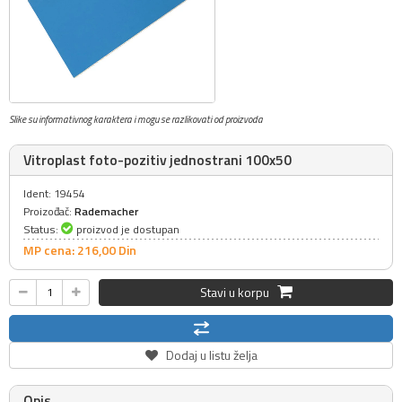
Slike su informativnog karaktera i mogu se razlikovati od proizvoda
Vitroplast foto-pozitiv jednostrani 100x50
Ident: 19454
Proizođač:
Rademacher
Status:
proizvod je dostupan
MP cena: 216,
00
Din
Stavi u korpu
Dodaj u listu želja
Opis