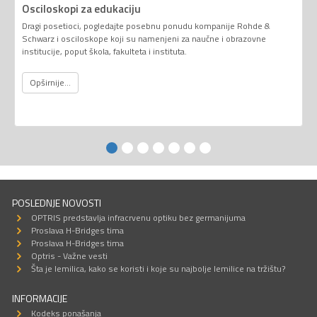
Osciloskopi za edukaciju
Dragi posetioci, pogledajte posebnu ponudu kompanije Rohde &
Schwarz i osciloskope koji su namenjeni za naučne i obrazovne
institucije, poput škola, fakulteta i instituta.
Opširnije...
POSLEDNJE NOVOSTI
OPTRIS predstavlja infracrvenu optiku bez germanijuma
Proslava H-Bridges tima
Proslava H-Bridges tima
Optris - Važne vesti
Šta je lemilica, kako se koristi i koje su najbolje lemilice na tržištu?
INFORMACIJE
Kodeks ponašanja