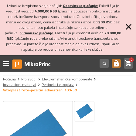
Uslovi za besplatno slanje pošiljki:
Gotovinsko plaćanje:
Paketi čija je
vrednost veća od
4.000,00 RSD
(plaćanje pouzećem prilikom isporuke
robe), troškove transporta snosi prodavac. Za pakete čija je vrednost
manja od ovog iznosa, cena isporuke je fiksna i iznosi
600,00 RSD
bez
obzira na masu paketa i naplaćuje se kupcu po prijemu
pošiljke.
Virmansko plaćanje:
Paketi čija je vrednost veća od
20.000,00
RSD
(plaćanje robe preko računa/virmanski) troškove transporta snosi
prodavac. Za pakete čija je vrednost manja od ovog iznosa, isporuka se
naplaćuje po redovnom cenovniku kurirske službe.
0
shopping_cart
https
Početna
Proizvodi
Elektromehaničke komponente
Instalacioni materijal
Pertineks i vitroplast
Vitroplast foto-pozitiv jednostrani 100x50