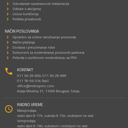
Odustanak-saobraznost-reklamacije
Odluke o akcijama
Uslovi korišćenja
Politika privatnosti
NAČIN POSLOVANJA
Uputstvo za online naručivanje proizvoda
Načini plaćanja
Dostava I preuzimanje robe
Dokument za evidentiranje poslovnih partnera
Potvrda o izvršenom evidentiranju za PDV
KONTAKT
011 36-29-000; 011 36-29-999
011 78-56-314 (fax)
office@mikroprinc.com
Kralja Milutina 31, 11000 Beograd, Srbija
RADNO VREME
Maloprodaja:
radni dani 8-17h, subota 9-15h, nedeljom ne radi
Veleprodaja:
radni dani 9-16h, subotom i nedeljom ne radi