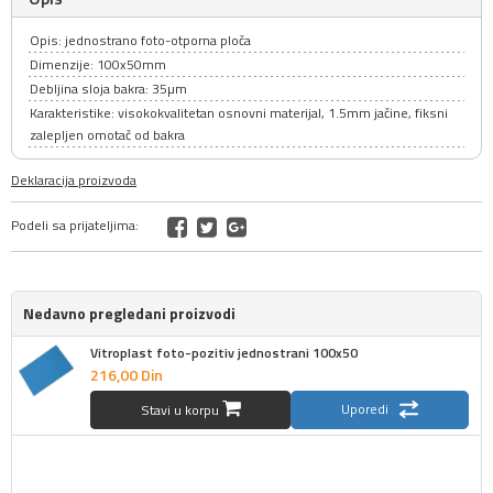
Opis: jednostrano foto-otporna ploča
Dimenzije: 100x50mm
Debljina sloja bakra: 35µm
Karakteristike: visokokvalitetan osnovni materijal, 1.5mm jačine, fiksni
zalepljen omotač od bakra
Deklaracija proizvoda
Podeli sa prijateljima:
Nedavno pregledani proizvodi
Vitroplast foto-pozitiv jednostrani 100x50
216,
00
Din
Uporedi
Stavi u korpu