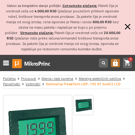
Uslovi za besplatno slanje pošiljki:
Gotovinsko plaćanje:
Paketi čija je
vrednost veća od
4.000,00 RSD
(plaćanje pouzećem prilikom isporuke
robe), troškove transporta snosi prodavac. Za pakete čija je vrednost
manja od ovog iznosa, cena isporuke je fiksna i iznosi
600,00 RSD
bez
obzira na masu paketa i naplaćuje se kupcu po prijemu
pošiljke.
Virmansko plaćanje:
Paketi čija je vrednost veća od
20.000,00
RSD
(plaćanje robe preko računa/virmanski) troškove transporta snosi
prodavac. Za pakete čija je vrednost manja od ovog iznosa, isporuka se
naplaćuje po redovnom cenovniku kurirske službe.
0
shopping_cart
https
Početna
Proizvodi
Merna i test oprema
Merenje električnih veličina
Panelmetri
Voltmetri
Voltmetar PeakTech LDP-135 67.5x40.5 LCD