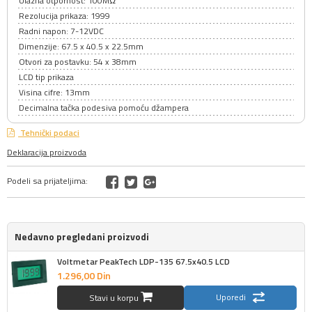
Ulazna otpornost: 100MΩ
Rezolucija prikaza: 1999
Radni napon: 7-12VDC
Dimenzije: 67.5 x 40.5 x 22.5mm
Otvori za postavku: 54 x 38mm
LCD tip prikaza
Visina cifre: 13mm
Decimalna tačka podesiva pomoću džampera
Tehnički podaci
Deklaracija proizvoda
Podeli sa prijateljima:
Nedavno pregledani proizvodi
Voltmetar PeakTech LDP-135 67.5x40.5 LCD
1.296,
00
Din
Uporedi
Stavi u korpu