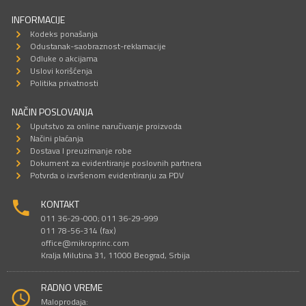
INFORMACIJE
Kodeks ponašanja
Odustanak-saobraznost-reklamacije
Odluke o akcijama
Uslovi korišćenja
Politika privatnosti
NAČIN POSLOVANJA
Uputstvo za online naručivanje proizvoda
Načini plaćanja
Dostava I preuzimanje robe
Dokument za evidentiranje poslovnih partnera
Potvrda o izvršenom evidentiranju za PDV
KONTAKT
011 36-29-000; 011 36-29-999
011 78-56-314 (fax)
office@mikroprinc.com
Kralja Milutina 31, 11000 Beograd, Srbija
RADNO VREME
Maloprodaja: