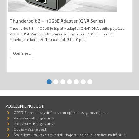
Thunderbolt 3 – 10GbE Adapter (QNA Series)
Thudnerbolt 3 – 10GbE je isplativ adapter QNAP QNA serije pojačava
Vaš Mac® ili Windows® računar veoma brzom 10GbE internet
konekcijom koristeći Thunderbolt 3 tip-C port.
Opširnije...
POSLEDNJE NOVOSTI
OPTRIS predstavlja infracrvenu optiku bez germanijuma
Proslava H-Bridges tima
Proslava H-Bridges tima
Optris - Važne vesti
Šta je lemilica, kako se koristi i koje su najbolje lemilice na tržištu?