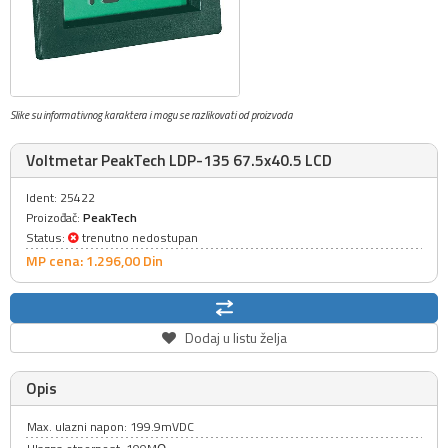
Slike su informativnog karaktera i mogu se razlikovati od proizvoda
Voltmetar PeakTech LDP-135 67.5x40.5 LCD
Ident: 25422
Proizođač:
PeakTech
Status:
trenutno nedostupan
MP cena: 1.296,
00
Din
Dodaj u listu želja
Opis
Max. ulazni napon: 199.9mVDC