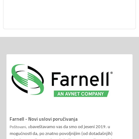
Farnell - Novi uslovi poručivanja
Poštovani, o
baveštavamo vas da smo od jeseni 2019. u
mogućnosti da, po znatno povoljnijim (od dotadašnjih)