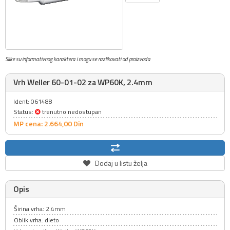
Slike su informativnog karaktera i mogu se razlikovati od proizvoda
Vrh Weller 60-01-02 za WP60K, 2.4mm
Ident: 061488
Status:
trenutno nedostupan
MP cena: 2.664,
00
Din
Dodaj u listu želja
Opis
Širina vrha: 2.4mm
Oblik vrha: dleto