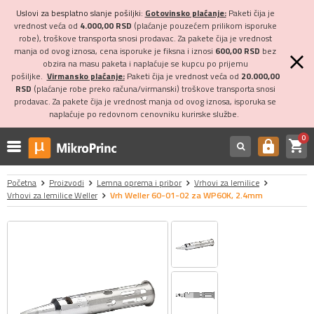
Uslovi za besplatno slanje pošiljki:
Gotovinsko plaćanje:
Paketi čija je
vrednost veća od
4.000,00 RSD
(plaćanje pouzećem prilikom isporuke
robe), troškove transporta snosi prodavac. Za pakete čija je vrednost
manja od ovog iznosa, cena isporuke je fiksna i iznosi
600,00 RSD
bez
obzira na masu paketa i naplaćuje se kupcu po prijemu
pošiljke.
Virmansko plaćanje:
Paketi čija je vrednost veća od
20.000,00
RSD
(plaćanje robe preko računa/virmanski) troškove transporta snosi
prodavac. Za pakete čija je vrednost manja od ovog iznosa, isporuka se
naplaćuje po redovnom cenovniku kurirske službe.
0
shopping_cart
https
Početna
Proizvodi
Lemna oprema i pribor
Vrhovi za lemilice
Vrhovi za lemilice Weller
Vrh Weller 60-01-02 za WP60K, 2.4mm