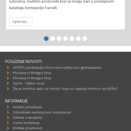
uslovima, nudimo proizvode koji se mogu naći u prodajnom
katalogu kompanije Farnell.
Opširnije...
POSLEDNJE NOVOSTI
OPTRIS predstavlja infracrvenu optiku bez germanijuma
Proslava H-Bridges tima
Proslava H-Bridges tima
Optris - Važne vesti
Šta je lemilica, kako se koristi i koje su najbolje lemilice na tržištu?
INFORMACIJE
Kodeks ponašanja
Odustanak-saobraznost-reklamacije
Odluke o akcijama
Uslovi korišćenja
Politika privatnosti