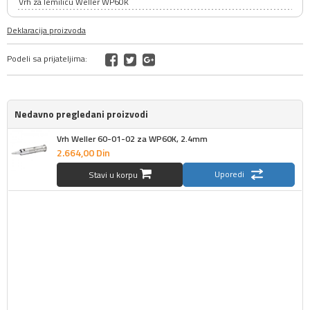
Vrh za lemilicu Weller WP60K
Deklaracija proizvoda
Podeli sa prijateljima:
Nedavno pregledani proizvodi
Vrh Weller 60-01-02 za WP60K, 2.4mm
2.664,
00
Din
Uporedi
Stavi u korpu