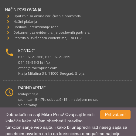
NAČIN POSLOVANJA
Uputstvo za online naručivanje proizvoda
Načini plaćanja
Dostava I preuzimanje robe
Dokument za evidentiranje poslovnih partnera
Potvrda o izvršenom evidentiranju za PDV
KONTAKT
011 36-29-000; 011 36-29-999
011 78-56-314 (fax)
office@mikroprinc.com
Kralja Milutina 31, 11000 Beograd, Srbija
RADNO VREME
Maloprodaja:
radni dani 8-17h, subota 9-15h, nedeljom ne radi
Veleprodaja:
radni dani 9-16h, subotom i nedeljom ne radi
Dobrodošli na sajt Mikro Princ! Ovaj sajt koristi
Prihvatam!
kolačiće kako bi Vam obezbedili pravilno
funkcionisanje web sajta, i kako bi unapredili rad našeg sajta sa
Sve cene su iskazane u dinarima. PDV je uračunat u cenu.
posebnim osvrtom na to da korisnicima omogućimo najbolje
© Mikro Princ 1999 - 2026. Sva prava su zadržana.