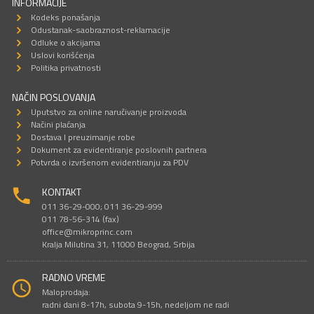
INFORMACIJE
Kodeks ponašanja
Odustanak-saobraznost-reklamacije
Odluke o akcijama
Uslovi korišćenja
Politika privatnosti
NAČIN POSLOVANJA
Uputstvo za online naručivanje proizvoda
Načini plaćanja
Dostava I preuzimanje robe
Dokument za evidentiranje poslovnih partnera
Potvrda o izvršenom evidentiranju za PDV
KONTAKT
011 36-29-000; 011 36-29-999
011 78-56-314 (fax)
office@mikroprinc.com
Kralja Milutina 31, 11000 Beograd, Srbija
RADNO VREME
Maloprodaja:
radni dani 8-17h, subota 9-15h, nedeljom ne radi