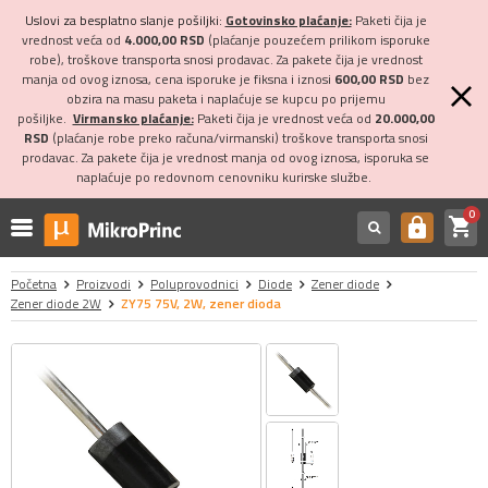
Uslovi za besplatno slanje pošiljki:
Gotovinsko plaćanje:
Paketi čija je
vrednost veća od
4.000,00 RSD
(plaćanje pouzećem prilikom isporuke
robe), troškove transporta snosi prodavac. Za pakete čija je vrednost
manja od ovog iznosa, cena isporuke je fiksna i iznosi
600,00 RSD
bez
obzira na masu paketa i naplaćuje se kupcu po prijemu
pošiljke.
Virmansko plaćanje:
Paketi čija je vrednost veća od
20.000,00
RSD
(plaćanje robe preko računa/virmanski) troškove transporta snosi
prodavac. Za pakete čija je vrednost manja od ovog iznosa, isporuka se
naplaćuje po redovnom cenovniku kurirske službe.
0
shopping_cart
https
Početna
Proizvodi
Poluprovodnici
Diode
Zener diode
Zener diode 2W
ZY75 75V, 2W, zener dioda