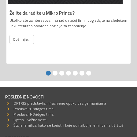
Želite da radite u Mikro Princu?
Ukoliko ste zainteresovani za rad u našoj firmi, pogledajte na sledećem
linku trenutno otvorene pozicije za zaposlenje.
Opširnije...
POSLEDNJE NOVOSTI
OPTRIS predstavlja infracrvenu optiku bez germanijuma
Proslava H-Bridges tima
Proslava H-Bridges tima
Optris - Važne vesti
Šta je lemilica, kako se koristi i koje su najbolje lemilice na tržištu?