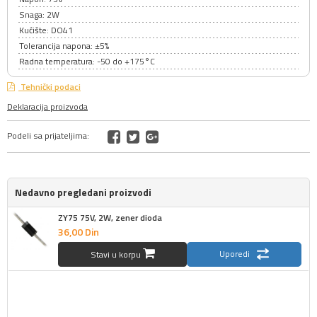
Snaga: 2W
Kućište: DO41
Tolerancija napona: ±5%
Radna temperatura: -50 do +175°C
Tehnički podaci
Deklaracija proizvoda
Podeli sa prijateljima:
Nedavno pregledani proizvodi
ZY75 75V, 2W, zener dioda
36,
00
Din
Uporedi
Stavi u korpu