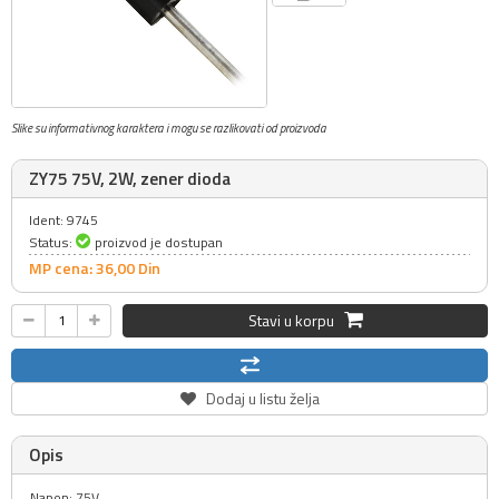
Slike su informativnog karaktera i mogu se razlikovati od proizvoda
ZY75 75V, 2W, zener dioda
Ident: 9745
Status:
proizvod je dostupan
MP cena: 36,
00
Din
Stavi u korpu
Dodaj u listu želja
Opis
Napon: 75V