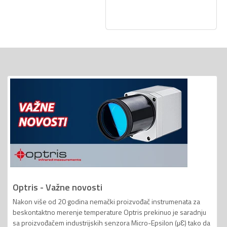
Optris - Važne novosti
Nakon više od 20 godina nemački proizvođač instrumenata za
beskontaktno merenje temperature Optris prekinuo je saradnju
sa proizvođačem industrijskih senzora Micro-Epsilon (µƐ) tako da