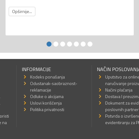
Opširnije...
INFORMACIJE
NAČIN POSLOVANJ
Kodeks ponašanja
Uputstvo za onlin
Odustanak-saobraznost-
naručivanje proiz
reklamacije
Načini plaćanja
a
Odluke o akcijama
Dostava I preuzim
a
Uslovi korišćenja
Dokument za evid
Politika privatnosti
poslovnih partner
oristi
Potvrda o izvrše
e na
evidentiranju za 