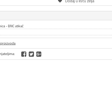
Dodaj u listu želja
nica - BNC utikač
a proizvoda
ijateljima: