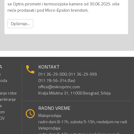
se Optris pirometri i termovizijske kamere od 30.06.2025. više
neće prodavati i pod Micro-Epsilon brendom.
Opširnije...
A
KONTAKT
e
011 36-29-000; 011 36-29-999
voda
011 78-56-314 (fax)
office@mikroprinc.com
anje robe
Kralja Milutina 31, 11000 Beograd, Srbija
entiranje
a
RADNO VREME
nom
Maloprodaja:
PDV
radni dani 8-17h, subota 9-15h, nedeljom ne radi
Veleprodaja: