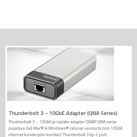
Thunderbolt 3 – 10GbE Adapter (QNA Series)
Thudnerbolt 3 – 10GbE je isplativ adapter QNAP QNA serije
pojačava Vaš Mac® ili Windows® računar veoma brzom 10GbE
internet konekcijom koristeći Thunderbolt 3 tip-C port.