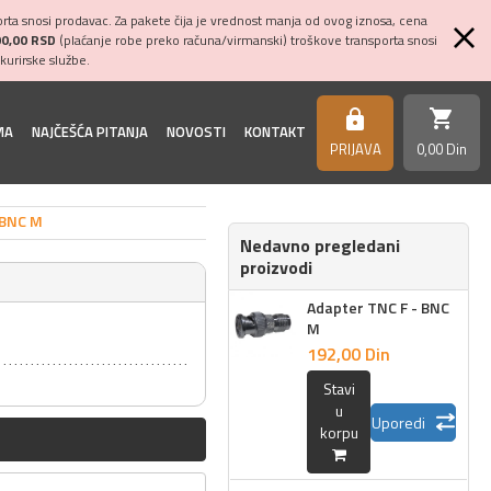
ta snosi prodavac. Za pakete čija je vrednost manja od ovog iznosa, cena
00,00 RSD
(plaćanje robe preko računa/virmanski) troškove transporta snosi
kurirske službe.
shopping_cart
https
MA
NAJČEŠĆA PITANJA
NOVOSTI
KONTAKT
PRIJAVA
0,
00
Din
 BNC M
Nedavno pregledani
proizvodi
Adapter TNC F - BNC
M
192,
00
Din
Stavi
u
Uporedi
korpu