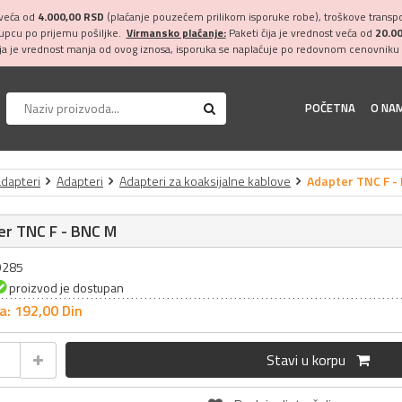
 veća od
4.000,00 RSD
(plaćanje pouzećem prilikom isporuke robe), troškove transpor
kupcu po prijemu pošiljke.
Virmansko plaćanje:
Paketi čija je vrednost veća od
20.0
ija je vrednost manja od ovog iznosa, isporuka se naplaćuje po redovnom cenovniku 
POČETNA
O NA
adapteri
Adapteri
Adapteri za koaksijalne kablove
Adapter TNC F -
er TNC F - BNC M
29285
proizvod je dostupan
a: 192,
00
Din
Stavi u korpu