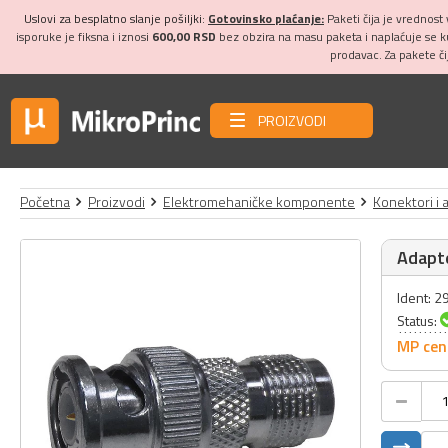
Uslovi za besplatno slanje pošiljki:
Gotovinsko plaćanje:
Paketi čija je vrednost
isporuke je fiksna i iznosi
600,00 RSD
bez obzira na masu paketa i naplaćuje se 
prodavac. Za pakete č
PROIZVODI
Početna
Proizvodi
Elektromehaničke komponente
Konektori i 
Adapt
Ident: 
Status:
MP cen