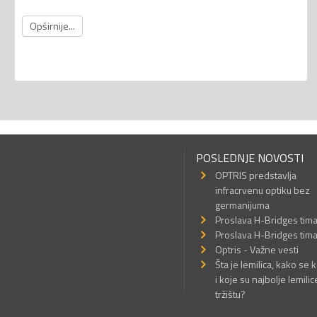
Opširnije...
POSLEDNJE NOVOSTI
OPTRIS predstavlja
infracrvenu optiku bez
germanijuma
Proslava H-Bridges tim
Proslava H-Bridges tim
Optris - Važne vesti
Šta je lemilica, kako se k
i koje su najbolje lemilic
tržištu?