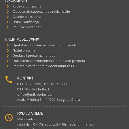
INFORMACIJE
Kodeks ponašanja
Odustanak-saobraznost-reklamacije
Odluke o akcijama
Uslovi korišćenja
Politika privatnosti
NAČIN POSLOVANJA
Uputstvo za online naručivanje proizvoda
Načini plaćanja
Dostava I preuzimanje robe
Dokument za evidentiranje poslovnih partnera
Potvrda o izvršenom evidentiranju za PDV
KONTAKT
011 36-29-000; 011 36-29-999
011 78-56-314 (fax)
office@mikroprinc.com
Kralja Milutina 31, 11000 Beograd, Srbija
RADNO VREME
Maloprodaja:
radni dani 8-17h, subota 9-15h, nedeljom ne radi