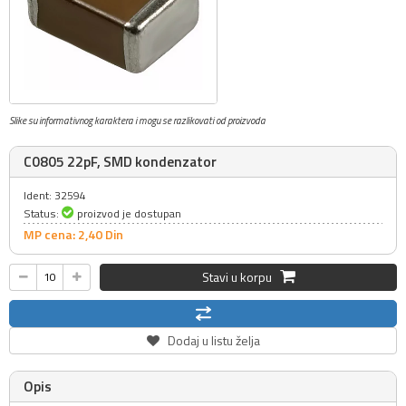
Slike su informativnog karaktera i mogu se razlikovati od proizvoda
C0805 22pF, SMD kondenzator
Ident: 32594
Status:
proizvod je dostupan
MP cena: 2,
40
Din
Stavi u korpu
Dodaj u listu želja
Opis