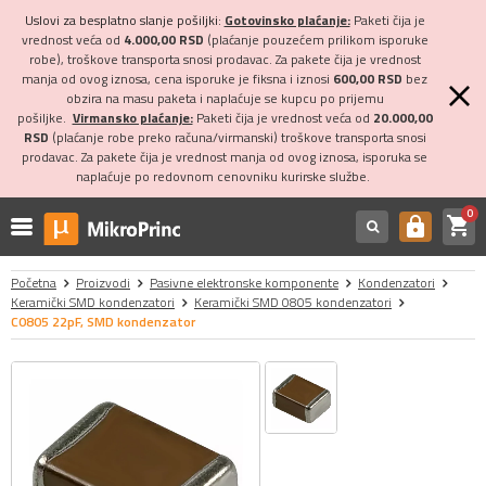
Uslovi za besplatno slanje pošiljki:
Gotovinsko plaćanje:
Paketi čija je
vrednost veća od
4.000,00 RSD
(plaćanje pouzećem prilikom isporuke
robe), troškove transporta snosi prodavac. Za pakete čija je vrednost
manja od ovog iznosa, cena isporuke je fiksna i iznosi
600,00 RSD
bez
obzira na masu paketa i naplaćuje se kupcu po prijemu
pošiljke.
Virmansko plaćanje:
Paketi čija je vrednost veća od
20.000,00
RSD
(plaćanje robe preko računa/virmanski) troškove transporta snosi
prodavac. Za pakete čija je vrednost manja od ovog iznosa, isporuka se
naplaćuje po redovnom cenovniku kurirske službe.
0
shopping_cart
https
Početna
Proizvodi
Pasivne elektronske komponente
Kondenzatori
Keramički SMD kondenzatori
Keramički SMD 0805 kondenzatori
C0805 22pF, SMD kondenzator