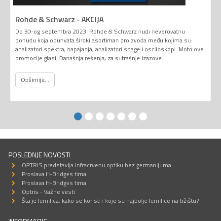
Rohde & Schwarz - AKCIJA
Do 30-og septembra 2023. Rohde & Schwarz nudi neverovatnu
ponudu koja obuhvata široki asortiman proizvoda među kojima su:
analizatori spektra, napajanja, analizatori snage i osciloskopi. Moto ove
promocije glasi: Današnja rešenja, za sutrašnje izazove.
Opširnije...
POSLEDNJE NOVOSTI
OPTRIS predstavlja infracrvenu optiku bez germanijuma
Proslava H-Bridges tima
Proslava H-Bridges tima
Optris - Važne vesti
Šta je lemilica, kako se koristi i koje su najbolje lemilice na tržištu?