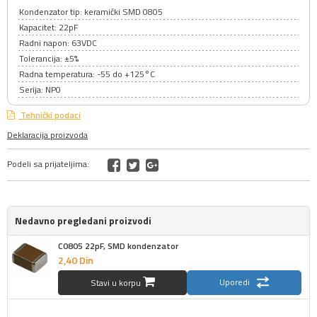
Kondenzator tip: keramički SMD 0805
Kapacitet: 22pF
Radni napon: 63VDC
Tolerancija: ±5%
Radna temperatura: -55 do +125°C
Serija: NP0
Tehnički podaci
Deklaracija proizvoda
Podeli sa prijateljima:
Nedavno pregledani proizvodi
C0805 22pF, SMD kondenzator
2,
40
Din
Uporedi
Stavi u korpu