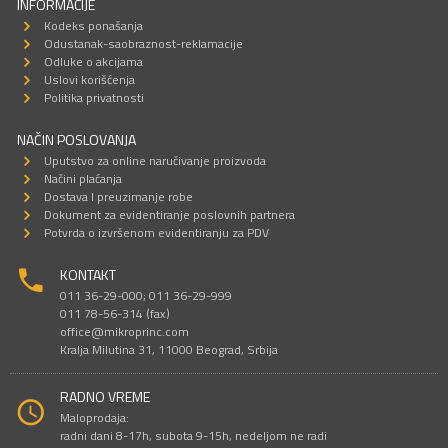
INFORMACIJE
Kodeks ponašanja
Odustanak-saobraznost-reklamacije
Odluke o akcijama
Uslovi korišćenja
Politika privatnosti
NAČIN POSLOVANJA
Uputstvo za online naručivanje proizvoda
Načini plaćanja
Dostava I preuzimanje robe
Dokument za evidentiranje poslovnih partnera
Potvrda o izvršenom evidentiranju za PDV
KONTAKT
011 36-29-000; 011 36-29-999
011 78-56-314 (fax)
office@mikroprinc.com
Kralja Milutina 31, 11000 Beograd, Srbija
RADNO VREME
Maloprodaja:
radni dani 8-17h, subota 9-15h, nedeljom ne radi