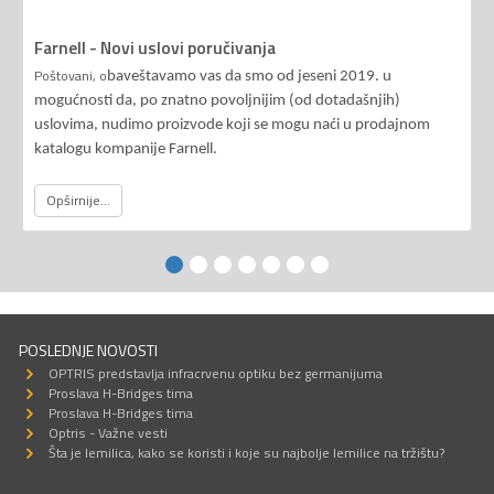
Farnell - Novi uslovi poručivanja
Poštovani, o
baveštavamo vas da smo od jeseni 2019. u
mogućnosti da, po znatno povoljnijim (od dotadašnjih)
uslovima, nudimo proizvode koji se mogu naći u prodajnom
katalogu kompanije Farnell.
Opširnije...
POSLEDNJE NOVOSTI
OPTRIS predstavlja infracrvenu optiku bez germanijuma
Proslava H-Bridges tima
Proslava H-Bridges tima
Optris - Važne vesti
Šta je lemilica, kako se koristi i koje su najbolje lemilice na tržištu?