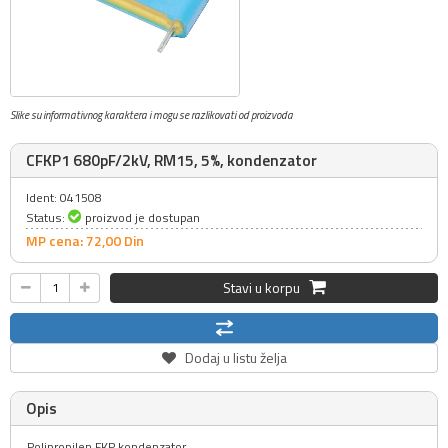
Slike su informativnog karaktera i mogu se razlikovati od proizvoda
CFKP1 680pF/2kV, RM15, 5%, kondenzator
Ident: 041508
Status:
proizvod je dostupan
MP cena: 72,
00
Din
Stavi u korpu
Dodaj u listu želja
Opis
Polipropilen FKP kondenzator