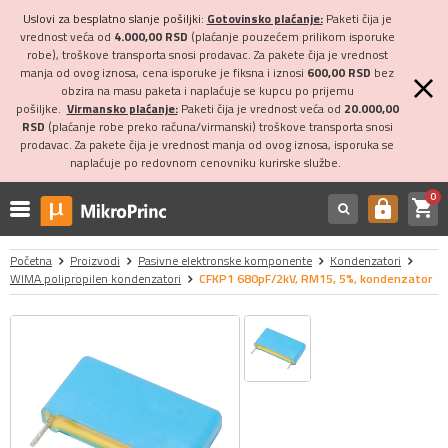
Uslovi za besplatno slanje pošiljki:
Gotovinsko plaćanje:
Paketi čija je
vrednost veća od
4.000,00 RSD
(plaćanje pouzećem prilikom isporuke
robe), troškove transporta snosi prodavac. Za pakete čija je vrednost
manja od ovog iznosa, cena isporuke je fiksna i iznosi
600,00 RSD
bez
obzira na masu paketa i naplaćuje se kupcu po prijemu
pošiljke.
Virmansko plaćanje:
Paketi čija je vrednost veća od
20.000,00
RSD
(plaćanje robe preko računa/virmanski) troškove transporta snosi
prodavac. Za pakete čija je vrednost manja od ovog iznosa, isporuka se
naplaćuje po redovnom cenovniku kurirske službe.
0
shopping_cart
https
Početna
Proizvodi
Pasivne elektronske komponente
Kondenzatori
WIMA polipropilen kondenzatori
CFKP1 680pF/2kV, RM15, 5%, kondenzator