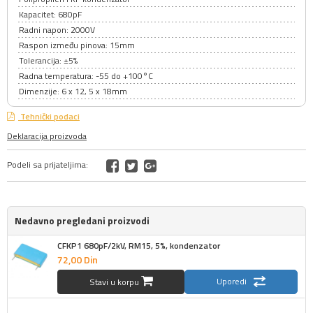
Kapacitet: 680pF
Radni napon: 2000V
Raspon između pinova: 15mm
Tolerancija: ±5%
Radna temperatura: -55 do +100°C
Dimenzije: 6 x 12, 5 x 18mm
Tehnički podaci
Deklaracija proizvoda
Podeli sa prijateljima:
Nedavno pregledani proizvodi
CFKP1 680pF/2kV, RM15, 5%, kondenzator
72,
00
Din
Uporedi
Stavi u korpu