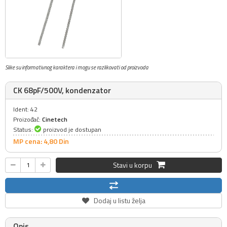
Slike su informativnog karaktera i mogu se razlikovati od proizvoda
CK 68pF/500V, kondenzator
Ident: 42
Proizođač:
Cinetech
Status:
proizvod je dostupan
MP cena: 4,
80
Din
Stavi u korpu
Dodaj u listu želja
Opis