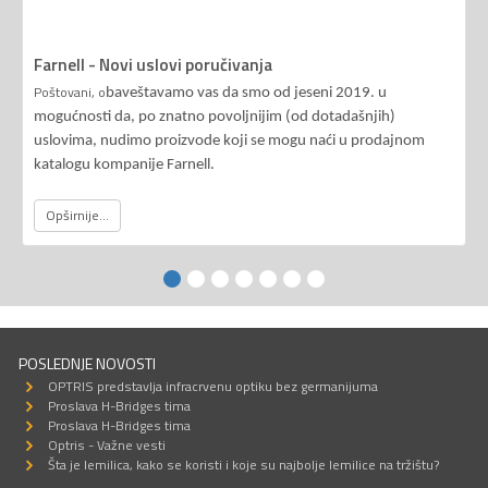
Farnell - Novi uslovi poručivanja
Poštovani, o
baveštavamo vas da smo od jeseni 2019. u
mogućnosti da, po znatno povoljnijim (od dotadašnjih)
uslovima, nudimo proizvode koji se mogu naći u prodajnom
katalogu kompanije Farnell.
Opširnije...
POSLEDNJE NOVOSTI
OPTRIS predstavlja infracrvenu optiku bez germanijuma
Proslava H-Bridges tima
Proslava H-Bridges tima
Optris - Važne vesti
Šta je lemilica, kako se koristi i koje su najbolje lemilice na tržištu?