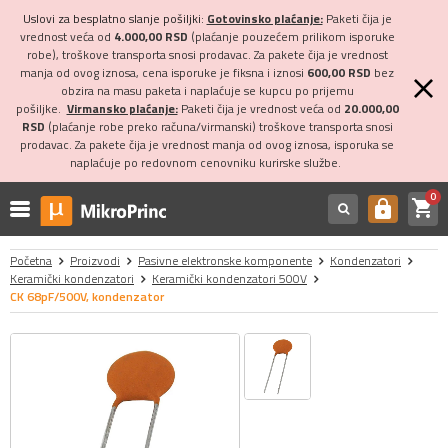
Uslovi za besplatno slanje pošiljki:
Gotovinsko plaćanje:
Paketi čija je
vrednost veća od
4.000,00 RSD
(plaćanje pouzećem prilikom isporuke
robe), troškove transporta snosi prodavac. Za pakete čija je vrednost
manja od ovog iznosa, cena isporuke je fiksna i iznosi
600,00 RSD
bez
obzira na masu paketa i naplaćuje se kupcu po prijemu
pošiljke.
Virmansko plaćanje:
Paketi čija je vrednost veća od
20.000,00
RSD
(plaćanje robe preko računa/virmanski) troškove transporta snosi
prodavac. Za pakete čija je vrednost manja od ovog iznosa, isporuka se
naplaćuje po redovnom cenovniku kurirske službe.
0
shopping_cart
https
Početna
Proizvodi
Pasivne elektronske komponente
Kondenzatori
Keramički kondenzatori
Keramički kondenzatori 500V
CK 68pF/500V, kondenzator