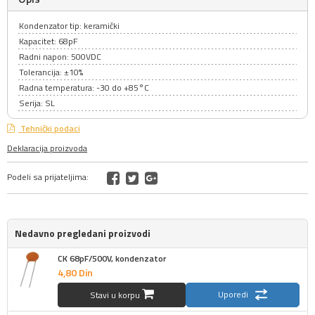
Kondenzator tip: keramički
Kapacitet: 68pF
Radni napon: 500VDC
Tolerancija: ±10%
Radna temperatura: -30 do +85°C
Serija: SL
Tehnički podaci
Deklaracija proizvoda
Podeli sa prijateljima:
Nedavno pregledani proizvodi
CK 68pF/500V, kondenzator
4,
80
Din
Uporedi
Stavi u korpu