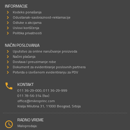
INFORMACIJE
Kodeks ponašanja
Odustanak-saobraznost-reklamacije
Odluke o akcijama
Uslovi korišćenja
Politika privatnosti
NAČIN POSLOVANJA
Uputstvo za online naručivanje proizvoda
Načini plaćanja
Dostava I preuzimanje robe
Dokument za evidentiranje poslovnih partnera
Potvrda o izvršenom evidentiranju za PDV
KONTAKT
011 36-29-000; 011 36-29-999
011 78-56-314 (fax)
office@mikroprinc.com
Kralja Milutina 31, 11000 Beograd, Srbija
RADNO VREME
Maloprodaja: