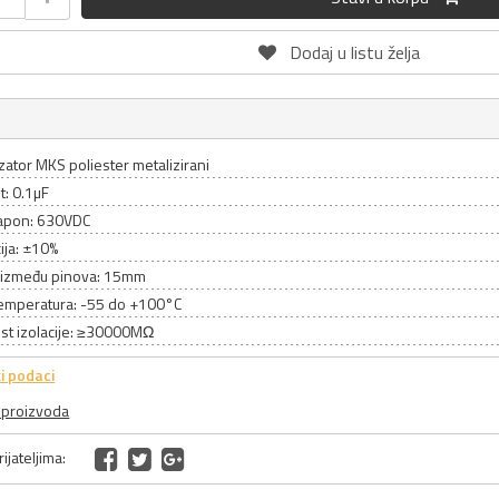
Dodaj u listu želja
ator MKS poliester metalizirani
t: 0.1µF
apon: 630VDC
ija: ±10%
između pinova: 15mm
emperatura: -55 do +100°C
st izolacije: ≥30000MΩ
i podaci
a proizvoda
ijateljima: