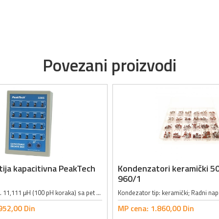
Povezani proizvodi
ija kapacitivna PeakTech
Kondenzatori keramički 50
960/1
Opseg: 100 pH ... 11,111 μH (100 pH koraka) sa pet dekada; Tačnost: 5% na 1 kHz; Maksimalni strujni limit: 100 mA DC/AC; Permanentna idnuktivnost: 0.6 μH; Dimenzije: 140 x 190 x 80mm; Masa: 350g;
952,
00
Din
MP cena:
1.860,
00
Din