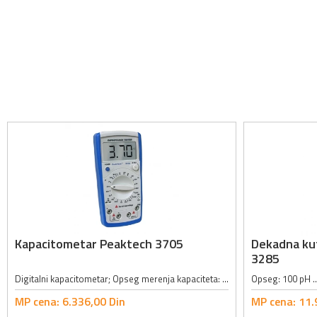
Kapacitometar Peaktech 3705
Dekadna kut
3285
Digitalni kapacitometar; Opseg merenja kapaciteta: 200pF, 2nF, 20nF, 200nF, 2µF, 20µF, 200µF, 2mF, 20mF; Tačnost merenja kapaciteta: ±0.5% + 10 cifara; Opseg merenja otpornosti: 20Ω, 200Ω, 2kΩ, 20kΩ, 200kΩ, 2MΩ, 20MΩ, 200MΩ,...
MP cena:
6.336,
00
Din
MP cena:
11.