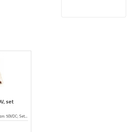
V, set
Kondezator tip: keramički; Radni napon: 50VDC; Set sadrži: 960 kondezatora (po 40 kondezatora u 24 različite vrednosti);