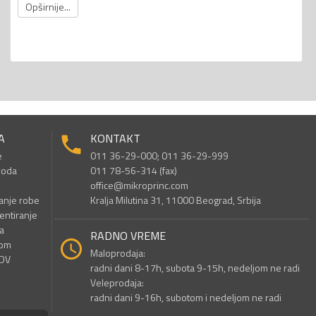
Opširnije...
A
KONTAKT
e
011 36-29-000; 011 36-29-999
voda
011 78-56-314 (fax)
office@mikroprinc.com
anje robe
Kralja Milutina 31, 11000 Beograd, Srbija
entiranje
a
RADNO VREME
nom
Maloprodaja:
PDV
radni dani 8-17h, subota 9-15h, nedeljom ne radi
Veleprodaja:
radni dani 9-16h, subotom i nedeljom ne radi