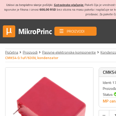
Uslovi za besplatno slanje pošiljki:
Gotovinsko plaćanje:
Paketi čija je vrednost
isporuke je fiksna i iznosi
600,00 RSD
bez obzira na masu paketa i naplaćuje se 
prodavac. Za pakete č
PROIZVODI
Početna
Proizvodi
Pasivne elektronske komponente
Kondenza
CMKS4 0.1uF/630V, kondenzator
CMKS4
Ident: 1
Proizođ
Status:
MP cen