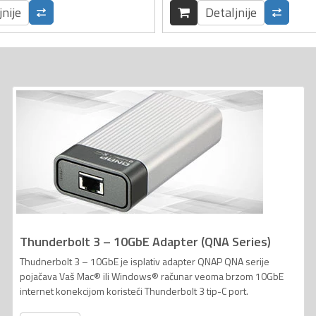
jnije
Detaljnije
Thunderbolt 3 – 10GbE Adapter (QNA Series)
Thudnerbolt 3 – 10GbE je isplativ adapter QNAP QNA serije
pojačava Vaš Mac® ili Windows® računar veoma brzom 10GbE
internet konekcijom koristeći Thunderbolt 3 tip-C port.