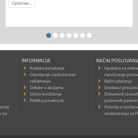
Opširnije...
INFORMACIJE
NAČIN POSLOVANJ
Kodeks ponašanja
Uputstvo za onlin
Odustanak-saobraznost-
naručivanje proiz
reklamacije
Načini plaćanja
a
Odluke o akcijama
Dostava I preuzim
a
Uslovi korišćenja
Dokument za evid
Politika privatnosti
poslovnih partner
oristi
Potvrda o izvrše
e na
evidentiranju za 