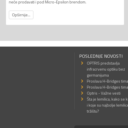
neće prodavati i pod Micro-Epsilon brendom.
Opširnije...
POSLEDNJE NOVOSTI
OPTRIS predstavlja
infracrvenu optiku bez
germanijuma
Proslava H-Bridges tim
Proslava H-Bridges tim
Optris - Važne vesti
Šta je lemilica, kako se k
i koje su najbolje lemilic
tržištu?