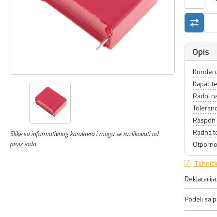
Opis
Kondenz
Kapacite
Radni n
Toleranc
Raspon 
Radna t
Slike su informativnog karaktera i mogu se razlikovati od
proizvoda
Otporno
Tehničk
Deklaracij
Podeli sa pr