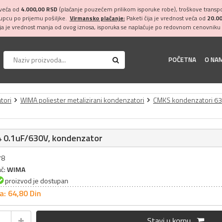
 veća od
4.000,00 RSD
(plaćanje pouzećem prilikom isporuke robe), troškove transpor
kupcu po prijemu pošiljke.
Virmansko plaćanje:
Paketi čija je vrednost veća od
20.0
ija je vrednost manja od ovog iznosa, isporuka se naplaćuje po redovnom cenovniku 
POČETNA
O NA
tori
WIMA poliester metalizirani kondenzatori
CMKS kondenzatori 6
 0.1uF/630V, kondenzator
78
ač:
WIMA
proizvod je dostupan
a: 64,
80
Din
Stavi u korpu