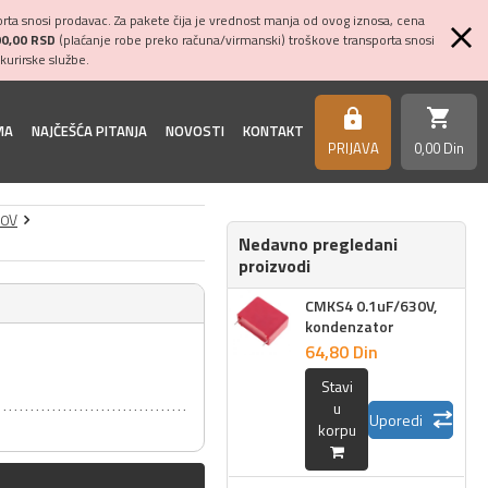
ta snosi prodavac. Za pakete čija je vrednost manja od ovog iznosa, cena
00,00 RSD
(plaćanje robe preko računa/virmanski) troškove transporta snosi
kurirske službe.
shopping_cart
https
MA
NAJČEŠĆA PITANJA
NOVOSTI
KONTAKT
PRIJAVA
0,
00
Din
30V
Nedavno pregledani
proizvodi
CMKS4 0.1uF/630V,
kondenzator
64,
80
Din
Stavi
u
Uporedi
korpu