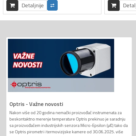
Detaljnije
Detal
Optris - Važne novosti
Nakon više od 20 godina nemački proizvođač instrumenata za
beskontaktno merenje temperature Optris prekinuo je saradnju
sa proizvođačem industrijskih senzora Micro-Epsilon (µƐ) tako da
se Optris pirometri i termovizijske kamere od 30.06.2025. više