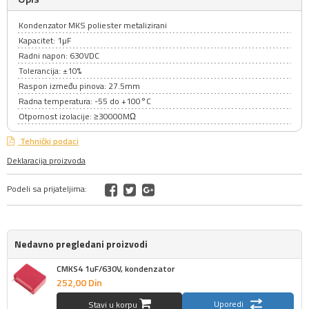
Kondenzator MKS poliester metalizirani
Kapacitet: 1µF
Radni napon: 630VDC
Tolerancija: ±10%
Raspon između pinova: 27.5mm
Radna temperatura: -55 do +100°C
Otpornost izolacije: ≥30000MΩ
Tehnički podaci
Deklaracija proizvoda
Podeli sa prijateljima:
Nedavno pregledani proizvodi
CMKS4 1uF/630V, kondenzator
252,
00
Din
Uporedi
Stavi u korpu