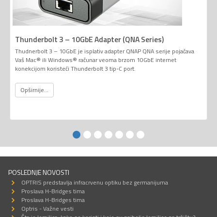
Thunderbolt 3 – 10GbE Adapter (QNA Series)
Thudnerbolt 3 – 10GbE je isplativ adapter QNAP QNA serije pojačava
Vaš Mac® ili Windows® računar veoma brzom 10GbE internet
konekcijom koristeći Thunderbolt 3 tip-C port.
Opširnije...
POSLEDNJE NOVOSTI
OPTRIS predstavlja infracrvenu optiku bez germanijuma
Proslava H-Bridges tima
Proslava H-Bridges tima
Optris - Važne vesti