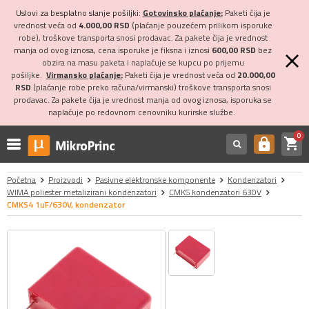
Uslovi za besplatno slanje pošiljki:
Gotovinsko plaćanje:
Paketi čija je
vrednost veća od
4.000,00 RSD
(plaćanje pouzećem prilikom isporuke
robe), troškove transporta snosi prodavac. Za pakete čija je vrednost
manja od ovog iznosa, cena isporuke je fiksna i iznosi
600,00 RSD
bez
obzira na masu paketa i naplaćuje se kupcu po prijemu
pošiljke.
Virmansko plaćanje:
Paketi čija je vrednost veća od
20.000,00
RSD
(plaćanje robe preko računa/virmanski) troškove transporta snosi
prodavac. Za pakete čija je vrednost manja od ovog iznosa, isporuka se
naplaćuje po redovnom cenovniku kurirske službe.
0
shopping_cart
https
Početna
Proizvodi
Pasivne elektronske komponente
Kondenzatori
WIMA poliester metalizirani kondenzatori
CMKS kondenzatori 630V
CMKS4 1uF/630V, kondenzator