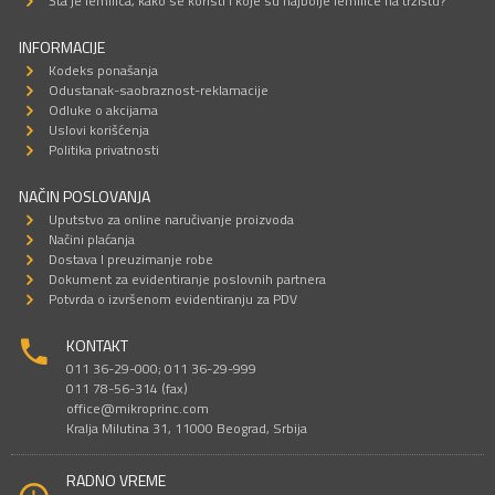
Šta je lemilica, kako se koristi i koje su najbolje lemilice na tržištu?
INFORMACIJE
Kodeks ponašanja
Odustanak-saobraznost-reklamacije
Odluke o akcijama
Uslovi korišćenja
Politika privatnosti
NAČIN POSLOVANJA
Uputstvo za online naručivanje proizvoda
Načini plaćanja
Dostava I preuzimanje robe
Dokument za evidentiranje poslovnih partnera
Potvrda o izvršenom evidentiranju za PDV
KONTAKT
011 36-29-000; 011 36-29-999
011 78-56-314 (fax)
office@mikroprinc.com
Kralja Milutina 31, 11000 Beograd, Srbija
RADNO VREME