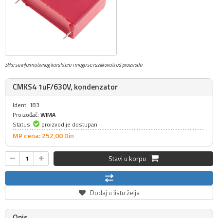
Slike su informativnog karaktera i mogu se razlikovati od proizvoda
CMKS4 1uF/630V, kondenzator
Ident: 183
Proizođač:
WIMA
Status:
proizvod je dostupan
MP cena: 252,
00
Din
Stavi u korpu
Dodaj u listu želja
Opis