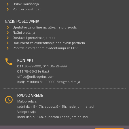
Uslovi korišćenja
Politika privatnosti
NAČIN POSLOVANJA
Uputstvo za online naručivanje proizvoda
Načini plaćanja
Dostava I preuzimanje robe
Dokument za evidentiranje poslovnih partnera
Potvrda o izvršenom evidentiranju za PDV
KONTAKT
011 36-29-000; 011 36-29-999
011 78-56-314 (fax)
office@mikroprinc.com
Kralja Milutina 31, 11000 Beograd, Srbija
RADNO VREME
Maloprodaja:
radni dani 8-17h, subota 9-15h, nedeljom ne radi
Veleprodaja:
radni dani 9-16h, subotom i nedeljom ne radi