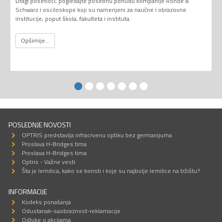
Dragi posetioci, pogledajte posebnu ponudu kompanije Rohde &
Schwarz i osciloskope koji su namenjeni za naučne i obrazovne
institucije, poput škola, fakulteta i instituta.
Opširnije...
POSLEDNJE NOVOSTI
OPTRIS predstavlja infracrvenu optiku bez germanijuma
Proslava H-Bridges tima
Proslava H-Bridges tima
Optris - Važne vesti
Šta je lemilica, kako se koristi i koje su najbolje lemilice na tržištu?
INFORMACIJE
Kodeks ponašanja
Odustanak-saobraznost-reklamacije
Odluke o akcijama