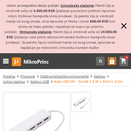
Uslovi za besplatno slanje pošiljki:
Gotovinsko plaćanje:
Paketi čija je
vrednost veća od
4.000,00 RSD
(plaćanje pouzećem prilikom isporuke
robe), troškove transporta snosi prodavac. Za pakete čija je vrednost
manja od ovog iznosa, cena isporuke je fiksna i iznosi
600,00 RSD
bez
obzira na masu paketa i naplaćuje se kupcu po prijemu
pošiljke.
Virmansko plaćanje:
Paketi čija je vrednost veća od
20.000,00
RSD
(plaćanje robe preko računa/virmanski) troškove transporta snosi
prodavac. Za pakete čija je vrednost manja od ovog iznosa, isporuka se
naplaćuje po redovnom cenovniku kurirske službe.
0
shopping_cart
https
Početna
Proizvodi
Elektromehaničke komponente
Kablovi
Gotovi kablovi
Kablovi USB
Kabl USB CM - 3xUSB 2.0 AF + RJ45 F, 0.2m