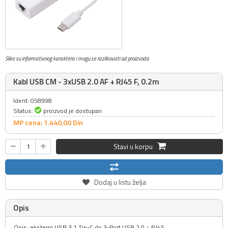
Slike su informativnog karaktera i mogu se razlikovati od proizvoda
Kabl USB CM - 3xUSB 2.0 AF + RJ45 F, 0.2m
Ident: 058998
Status:
proizvod je dostupan
MP cena: 1.440,
00
Din
Stavi u korpu
Dodaj u listu želja
Opis
Opis: eksterni USB 3.1 Tip-C do 3-Port USB 2.0 + RJ45