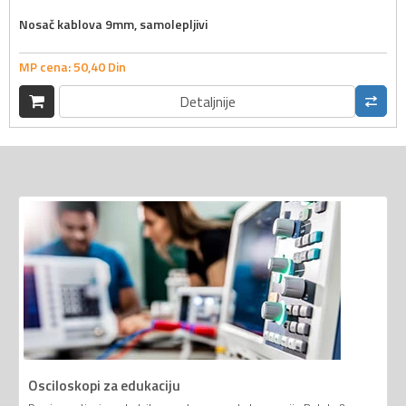
Nosač kablova 9mm, samolepljivi
MP cena:
50,
40
Din
Detaljnije
Osciloskopi za edukaciju