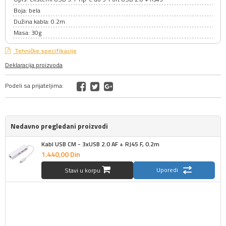
Boja: bela
Dužina kabla: 0.2m
Masa: 30g
Tehničke specifikacije
Deklaracija proizvoda
Podeli sa prijateljima:
Nedavno pregledani proizvodi
Kabl USB CM - 3xUSB 2.0 AF + RJ45 F, 0.2m
1.440,
00
Din
Uporedi
Stavi u korpu