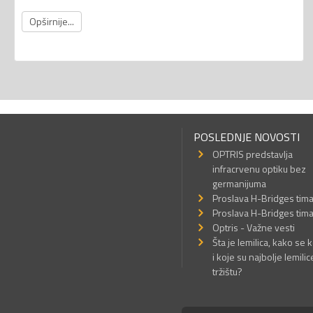
Opširnije...
POSLEDNJE NOVOSTI
OPTRIS predstavlja
infracrvenu optiku bez
germanijuma
Proslava H-Bridges tim
Proslava H-Bridges tim
Optris - Važne vesti
Šta je lemilica, kako se k
i koje su najbolje lemilic
tržištu?