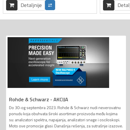
Detaljnije
Detal
Rohde & Schwarz - AKCIJA
Do 30-og septembra 2023. Rohde & Schwarz nudi neverovatnu
ponudu koja obuhvata široki asortiman proizvoda među kojima
su: analizatori spektra, napajanja, analizatori snage i osciloskopi.
Moto ove promocije glasi: Današnja rešenja, za sutrašnje izazove.