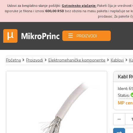
Uslovi za besplatno slanje pošiljki:
Gotovinsko plaćanje:
Paketi čija je vrednost
isporuke je fiksna i iznosi
600,00 RSD
bez obzira na masu paketa i naplaćuje se 
prodavac. Za pakete č
PROIZVODI
Početna
Proizvodi
Elektromehaničke komponente
Kablovi
Ka
Kabl R
Ident: 6
Status:
MP cen