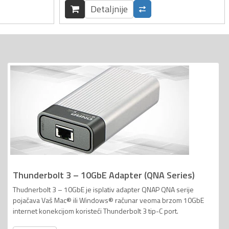
Detaljnije
Thunderbolt 3 – 10GbE Adapter (QNA Series)
Thudnerbolt 3 – 10GbE je isplativ adapter QNAP QNA serije
pojačava Vaš Mac® ili Windows® računar veoma brzom 10GbE
internet konekcijom koristeći Thunderbolt 3 tip-C port.