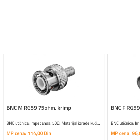
BNC M RG59 75ohm, krimp
BNC F RG59
BNC utičnica; Impedansa: 50Ω; Materijal izrade kućišta: metal; Utičnica za kabl: RG59, RG62, RG71, URM70, 90;
MP cena:
114,
00
Din
MP cena:
96,