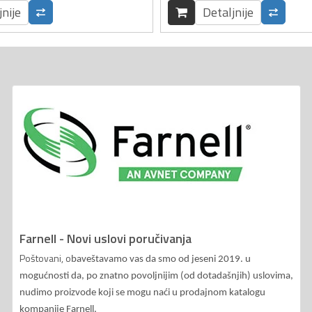
jnije
Detaljnije
Farnell - Novi uslovi poručivanja
Poštovani, o
baveštavamo vas da smo od jeseni 2019. u
mogućnosti da, po znatno povoljnijim (od dotadašnjih) uslovima,
nudimo proizvode koji se mogu naći u prodajnom katalogu
kompanije Farnell.