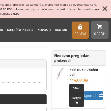
ta snosi prodavac. Za pakete čija je vrednost manja od ovog iznosa, cena
00,00 RSD
(plaćanje robe preko računa/virmanski) troškove transporta snosi
kurirske službe.
shopping_cart
https
MA
NAJČEŠĆA PITANJA
NOVOSTI
KONTAKT
PRIJAVA
0,
00
Din
Nedavno pregledani
proizvodi
Kabl RG59, 75ohm,
beli
114,
00
Din
Stavi
u
Uporedi
korpu