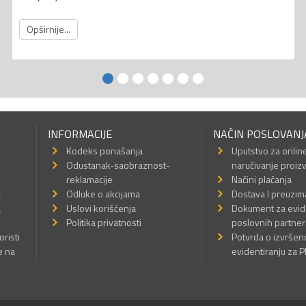
Opširnije...
INFORMACIJE
NAČIN POSLOVANJ
Kodeks ponašanja
Uputstvo za onlin
Odustanak-saobraznost-
naručivanje proiz
reklamacije
Načini plaćanja
a
Odluke o akcijama
Dostava I preuzim
a
Uslovi korišćenja
Dokument za evid
Politika privatnosti
poslovnih partner
oristi
Potvrda o izvrše
e na
evidentiranju za 