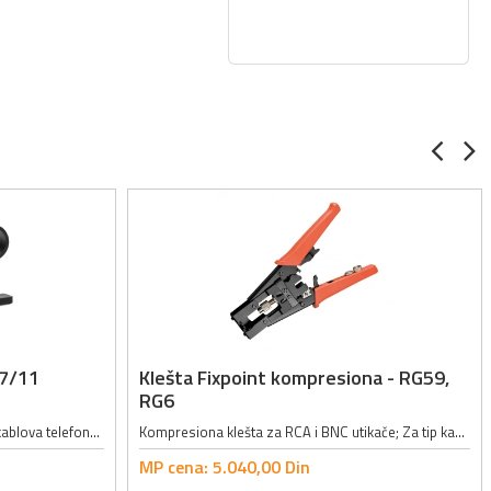
/7/11
Klešta Fixpoint kompresiona - RG59,
RG6
Opis: klešta za skidanje izolacije sa kablova telefonskih (2, 4, 6, 8, 10P), AWG22-18, SPT-1, AWG8/12/14/16, SPT-2, UTP, STP; Dužina: 122mm;
Kompresiona klešta za RCA i BNC utikače; Za tip kabla: RG59, RG6;
MP cena:
5.040,
00
Din