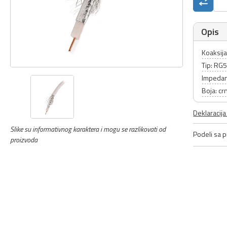
Opis
Koaksija
Tip: RG
Impeda
Boja: cr
Deklaracij
Slike su informativnog karaktera i mogu se razlikovati od
Podeli sa pr
proizvoda