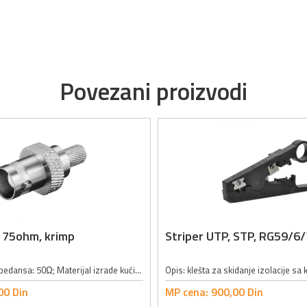
Povezani proizvodi
 75ohm, krimp
Striper UTP, STP, RG59/6
BNC utičnica; Impedansa: 50Ω; Materijal izrade kućišta: metal; Pozlaćeni kontakti; Utičnica za kabl: RG59;
00
Din
MP cena:
900,
00
Din