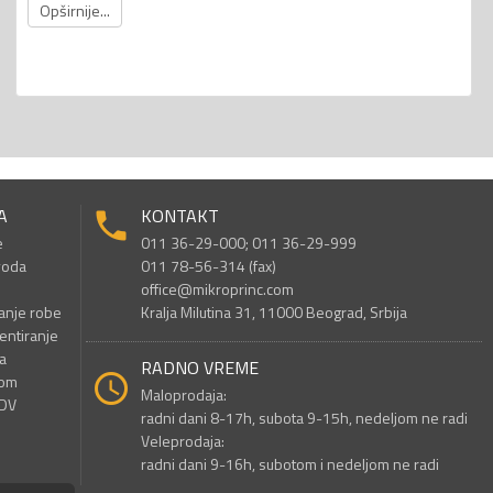
Opširnije...
A
KONTAKT
e
011 36-29-000; 011 36-29-999
voda
011 78-56-314 (fax)
office@mikroprinc.com
anje robe
Kralja Milutina 31, 11000 Beograd, Srbija
entiranje
a
RADNO VREME
nom
Maloprodaja:
PDV
radni dani 8-17h, subota 9-15h, nedeljom ne radi
Veleprodaja:
radni dani 9-16h, subotom i nedeljom ne radi