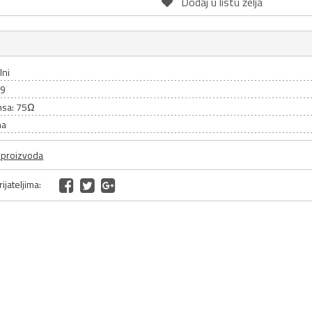
Dodaj u listu želja
lni
59
nsa: 75Ω
na
a proizvoda
ijateljima: