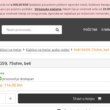
 veća od
4.000,00 RSD
(plaćanje pouzećem prilikom isporuke robe), troškove transpor
kupcu po prijemu pošiljke.
Virmansko plaćanje:
Paketi čija je vrednost veća od
20.0
ija je vrednost manja od ovog iznosa, isporuka se naplaćuje po redovnom cenovniku 
POČETNA
O NA
blovi na metar
Kablovi na metar audio-video
Kabl RG59, 75ohm, beli
G59, 75ohm, beli
544
proizvod je dostupan
a: 114,
00
Din
Stavi u korpu