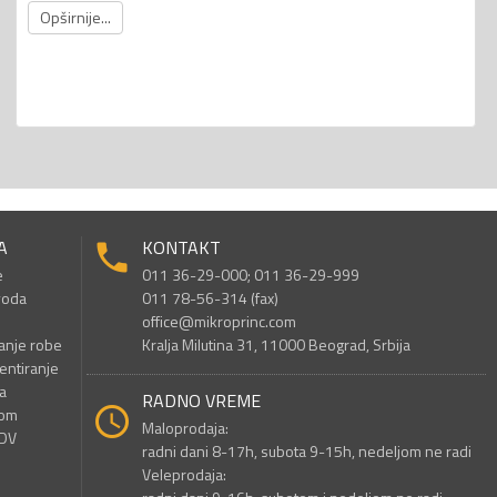
Opširnije...
A
KONTAKT
e
011 36-29-000; 011 36-29-999
voda
011 78-56-314 (fax)
office@mikroprinc.com
anje robe
Kralja Milutina 31, 11000 Beograd, Srbija
entiranje
a
RADNO VREME
nom
Maloprodaja:
PDV
radni dani 8-17h, subota 9-15h, nedeljom ne radi
Veleprodaja: