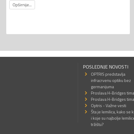
Opširnije...
POSLEDNJE NOVOSTI
OPTRIS predstavlja
infracrvenu optiku bez
germanijuma
Proslava H-Bridges tim
Proslava H-Bridges tim
Optris - Važne vesti
Šta je lemilica, kako se k
i koje su najbolje lemilic
tržištu?