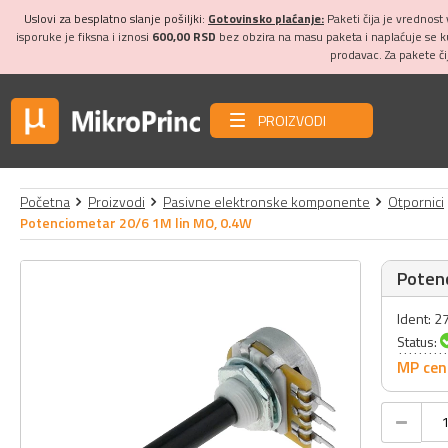
Uslovi za besplatno slanje pošiljki:
Gotovinsko plaćanje:
Paketi čija je vrednost
isporuke je fiksna i iznosi
600,00 RSD
bez obzira na masu paketa i naplaćuje se 
prodavac. Za pakete č
PROIZVODI
Početna
Proizvodi
Pasivne elektronske komponente
Otpornici
Potenciometar 20/6 1M lin MO, 0.4W
Poten
Ident: 
Status:
MP cen