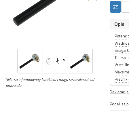
Opis
Potenci
Vrednos
Snaga: 
Toleranc
Vrsta: l
Maksima
Prečnik
Slike su informativnog karaktera i mogu se razlikovati od
proizvoda
Deklaracij
Podeli sa pr