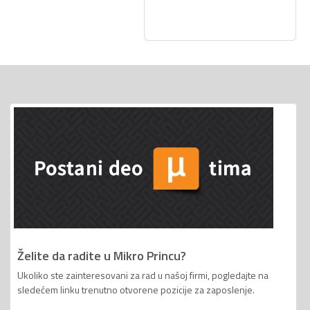
Želite da radite u Mikro Princu?
Ukoliko ste zainteresovani za rad u našoj firmi, pogledajte na
sledećem linku trenutno otvorene pozicije za zaposlenje.