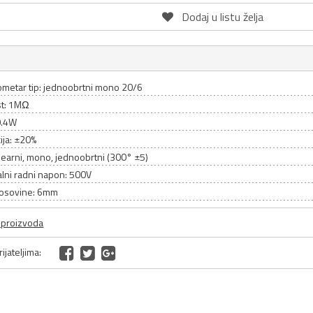
Dodaj u listu želja
ometar tip: jednoobrtni mono 20/6
t: 1MΩ
0.4W
ija: ±20%
inearni, mono, jednoobrtni (300° ±5)
lni radni napon: 500V
 osovine: 6mm
a proizvoda
ijateljima: