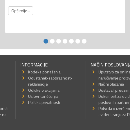
Opširnije...
INFORMACIJE
NAČIN POSLOVANJ
Kodeks ponašanja
Uputstvo za onlin
Odustanak-saobraznost-
naručivanje proiz
reklamacije
Načini plaćanja
a
Odluke o akcijama
Dostava I preuzim
a
Uslovi korišćenja
Dokument za evid
Politika privatnosti
poslovnih partner
oristi
Potvrda o izvrše
e na
evidentiranju za 