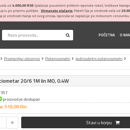
 veća od
4.000,00 RSD
(plaćanje pouzećem prilikom isporuke robe), troškove transpor
kupcu po prijemu pošiljke.
Virmansko plaćanje:
Paketi čija je vrednost veća od
20.0
ija je vrednost manja od ovog iznosa, isporuka se naplaćuje po redovnom cenovniku 
POČETNA
O NA
Promenljivi otpornici
Potenciometri
Jednoobrtni potenciometri
ciometar 20/6 1M lin MO, 0.4W
27357
proizvod je dostupan
a: 516,
00
Din
Stavi u korpu