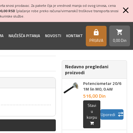
ta snosi prodavac. Za pakete čija je vrednost manja od ovog iznosa, cena
00,00 RSD
(plaćanje robe preko računa/virmanski) troškove transporta snosi
kurirske službe.
shopping_cart
https
MA
NAJČEŠĆA PITANJA
NOVOSTI
KONTAKT
PRIJAVA
0,
00
Din
Nedavno pregledani
proizvodi
Potenciometar 20/6
1M lin MO, 0.4W
516,
00
Din
Stavi
u
Uporedi
korpu