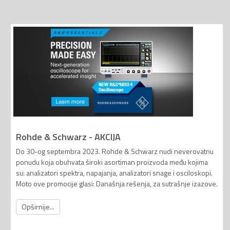
Rohde & Schwarz - AKCIJA
Do 30-og septembra 2023. Rohde & Schwarz nudi neverovatnu
ponudu koja obuhvata široki asortiman proizvoda među kojima
su: analizatori spektra, napajanja, analizatori snage i osciloskopi.
Moto ove promocije glasi: Današnja rešenja, za sutrašnje izazove.
Opširnije...