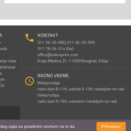
A
KONTAKT
e
011 36-29-000; 011 36-29-999
voda
011 78-56-314 (fax)
office@mikroprinc.com
anje robe
Kralja Milutina 31, 11000 Beograd, Srbija
entiranje
a
RADNO VREME
nom
Maloprodaja:
PDV
radni dani 8-17h, subota 9-15h, nedeljom ne radi
Veleprodaja:
radni dani 9-16h, subotom i nedeljom ne radi
 našeg sajta sa posebnim osvrtom na to da
Prihvatam!