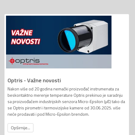
Optris - Važne novosti
Nakon više od 20 godina nemački proizvođač instrumenata za
beskontaktno merenje temperature Optris prekinuo je saradnju
sa proizvođačem industrijskih senzora Micro-Epsilon (µƐ) tako da
se Optris pirometri i termovizijske kamere od 30.06.2025. više
neće prodavati i pod Micro-Epsilon brendom.
Opširnije...