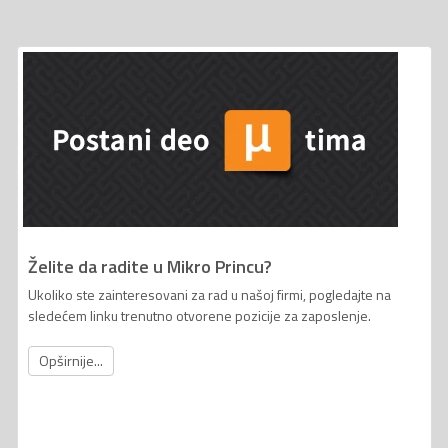
Želite da radite u Mikro Princu?
Ukoliko ste zainteresovani za rad u našoj firmi, pogledajte na
sledećem linku trenutno otvorene pozicije za zaposlenje.
Opširnije...