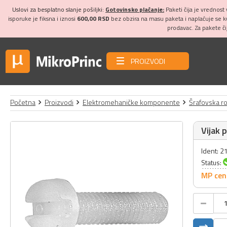
Uslovi za besplatno slanje pošiljki:
Gotovinsko plaćanje:
Paketi čija je vrednost
isporuke je fiksna i iznosi
600,00 RSD
bez obzira na masu paketa i naplaćuje se 
prodavac. Za pakete č
PROIZVODI
Početna
Proizvodi
Elektromehaničke komponente
Šrafovska r
Vijak 
Ident: 
Status:
MP cen