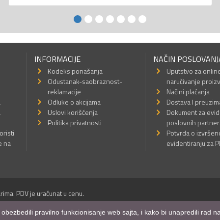
INFORMACIJE
NAČIN POSLOVANJ
Kodeks ponašanja
Uputstvo za onlin
Odustanak-saobraznost-
naručivanje proiz
reklamacije
Načini plaćanja
a
Odluke o akcijama
Dostava I preuzim
a
Uslovi korišćenja
Dokument za evid
Politika privatnosti
poslovnih partner
oristi
Potvrda o izvrše
e na
evidentiranju za 
rima. PDV je uračunat u cenu.
Sva prava su zadržana.
m obezbedili pravilno funkcionisanje web sajta, i kako bi unapredili rad
a Internet prodavnice
,
Izrada sajta
i
mobilnih aplikacija
i
SEO optimizacija