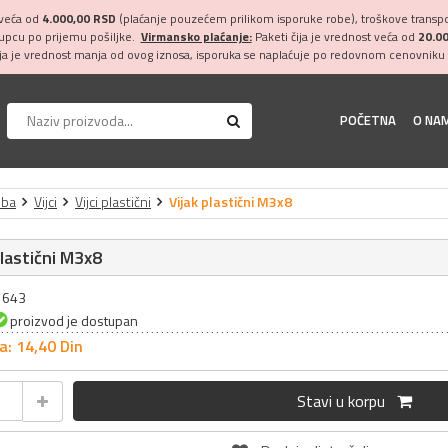
 veća od
4.000,00 RSD
(plaćanje pouzećem prilikom isporuke robe), troškove transpor
kupcu po prijemu pošiljke.
Virmansko plaćanje:
Paketi čija je vrednost veća od
20.0
ija je vrednost manja od ovog iznosa, isporuka se naplaćuje po redovnom cenovniku 
POČETNA
O NA
oba
Vijci
Vijci plastični
Vijak plastični M3x8
plastični M3x8
21643
proizvod je dostupan
a: 14,
40
Din
Stavi u korpu