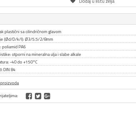
Dodaj u listu želja
jak plastični sa cilindričnom glavom
je (Ød/D/k/l): Ø3/5.5/2/8mm
l: poliamid PA6
istike: otporni na mineralna ulja i slabe alkale
tura: -40 do +150°C
d: DIN 84
a proizvoda
ijateljima: