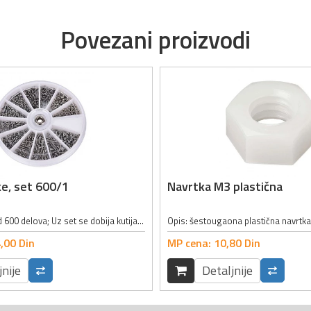
Povezani proizvodi
tke, set 600/1
Navrtka M3 plastična
Set se sastoji od 600 delova; Uz set se dobija kutija sa 12 pregrada za razdvajanje šrafova; Set se sastoji od vijaka i matica različitih dimenzija za različite namene; Karakteristike: Korisno za popravku naočara, satova i elektronike...
,
00
Din
MP cena:
10,
80
Din
jnije
Detaljnije