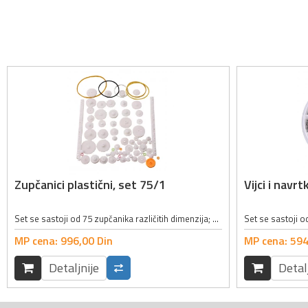
Zupčanici plastični, set 75/1
Vijci i navr
Set se sastoji od 75 zupčanika različitih dimenzija; Materijal izrade zupčanika: plastika;
MP cena:
996,
00
Din
MP cena:
594
Detaljnije
Detal