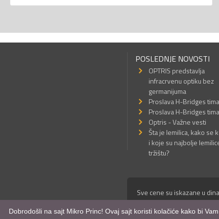
POSLEDNJE NOVOSTI
OPTRIS predstavlja
infracrvenu optiku bez
germanijuma
Proslava H-Bridges tim
Proslava H-Bridges tim
Optris - Važne vesti
Šta je lemilica, kako se k
i koje su najbolje lemilic
tržištu?
Sve cene su iskazane u dina
© Mikro Princ 1999 - 2026. 
Dobrodošli na sajt Mikro Princ! Ovaj sajt koristi kolačiće kako bi Va
Kreirao
*nbgcreator
|
Izdrad