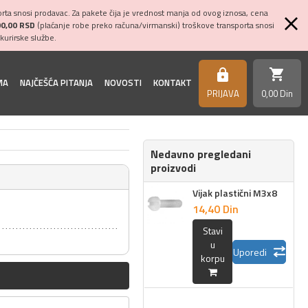
ta snosi prodavac. Za pakete čija je vrednost manja od ovog iznosa, cena
00,00 RSD
(plaćanje robe preko računa/virmanski) troškove transporta snosi
kurirske službe.
shopping_cart
https
MA
NAJČEŠĆA PITANJA
NOVOSTI
KONTAKT
PRIJAVA
0,
00
Din
Nedavno pregledani
proizvodi
Vijak plastični M3x8
14,
40
Din
Stavi
u
Uporedi
korpu