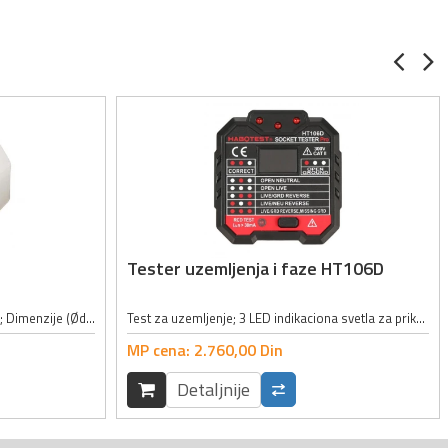
Tester uzemljenja i faze HT106D
Opis: šestougaona plastična navrtka; Dimenzije (Ød/m/sw): Ø3/2.4/5.6mm; Materijal: poliamid;
Test za uzemljenje; 3 LED indikaciona svetla za prikaz rezultata; LCD ekran za prikaz rezultata merenja napona; Radna temperatura: 0 - 40°C; Radni napon: 48 - 250V; Dimenzije: 58x64x60mm
MP cena:
2.760,
00
Din
Detaljnije