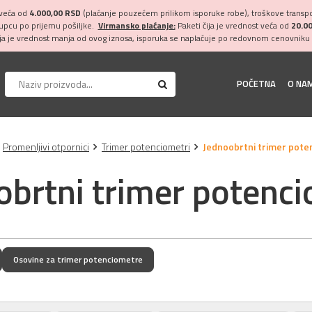
 veća od
4.000,00 RSD
(plaćanje pouzećem prilikom isporuke robe), troškove transpor
kupcu po prijemu pošiljke.
Virmansko plaćanje:
Paketi čija je vrednost veća od
20.0
ija je vrednost manja od ovog iznosa, isporuka se naplaćuje po redovnom cenovniku 
POČETNA
O NA
Promenljivi otpornici
Trimer potenciometri
Jednoobrtni trimer pote
obrtni trimer potenci
Osovine za trimer potenciometre