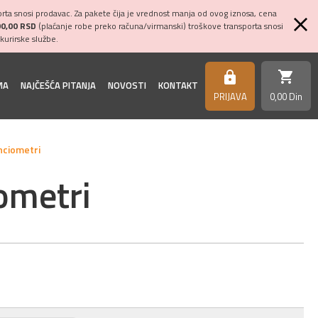
ta snosi prodavac. Za pakete čija je vrednost manja od ovog iznosa, cena
00,00 RSD
(plaćanje robe preko računa/virmanski) troškove transporta snosi
kurirske službe.
shopping_cart
https
MA
NAJČEŠĆA PITANJA
NOVOSTI
KONTAKT
PRIJAVA
0,
00
Din
nciometri
ometri