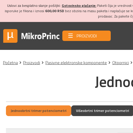
Uslovi za besplatno slanje pošiljki:
Gotovinsko plaćanje:
Paketi čija je vrednost
isporuke je fiksna i iznosi
600,00 RSD
bez obzira na masu paketa i naplaćuje se 
prodavac. Za pakete č
PROIZVODI
Početna
Proizvodi
Pasivne elektronske komponente
Otpornici
Jedno
Jednoobrtni trimer potenciometri
Višeobrtni trimer potenciometri