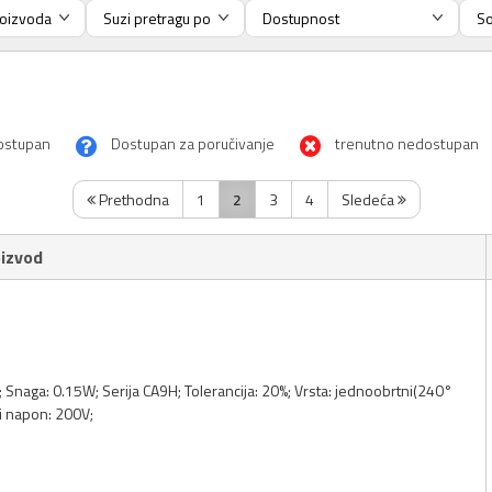
ostupan
Dostupan za poručivanje
trenutno nedostupan
Prethodna
1
2
3
4
Sledeća
izvod
; Snaga: 0.15W; Serija CA9H; Tolerancija: 20%; Vrsta: jednoobrtni(240°
i napon: 200V;