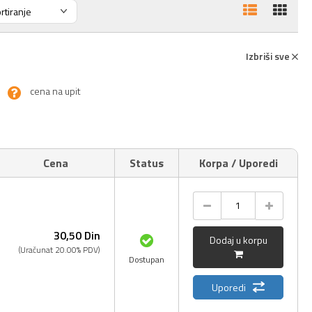
Izbriši sve
cena na upit
Cena
Status
Korpa / Uporedi
30,
50
Din
Dodaj u korpu
(Uračunat 20.00% PDV)
Dostupan
Uporedi