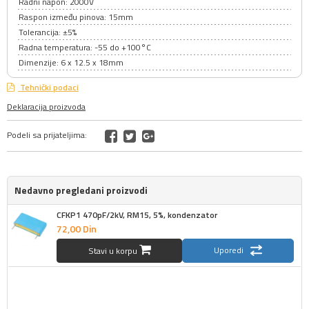
Radni napon: 2000V
Raspon između pinova: 15mm
Tolerancija: ±5%
Radna temperatura: -55 do +100°C
Dimenzije: 6 x 12.5 x 18mm
Tehnički podaci
Deklaracija proizvoda
Podeli sa prijateljima:
Nedavno pregledani proizvodi
CFKP1 470pF/2kV, RM15, 5%, kondenzator
72,
00
Din
Uporedi
Stavi u korpu