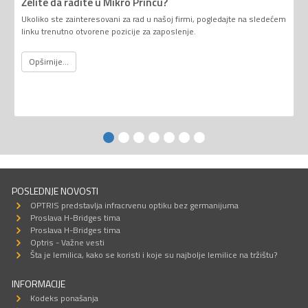
Želite da radite u Mikro Princu?
Ukoliko ste zainteresovani za rad u našoj firmi, pogledajte na sledećem
linku trenutno otvorene pozicije za zaposlenje.
Opširnije...
POSLEDNJE NOVOSTI
OPTRIS predstavlja infracrvenu optiku bez germanijuma
Proslava H-Bridges tima
Proslava H-Bridges tima
Optris - Važne vesti
Šta je lemilica, kako se koristi i koje su najbolje lemilice na tržištu?
INFORMACIJE
Kodeks ponašanja