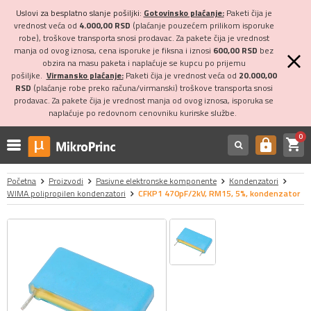
Uslovi za besplatno slanje pošiljki:
Gotovinsko plaćanje:
Paketi čija je
vrednost veća od
4.000,00 RSD
(plaćanje pouzećem prilikom isporuke
robe), troškove transporta snosi prodavac. Za pakete čija je vrednost
manja od ovog iznosa, cena isporuke je fiksna i iznosi
600,00 RSD
bez
obzira na masu paketa i naplaćuje se kupcu po prijemu
pošiljke.
Virmansko plaćanje:
Paketi čija je vrednost veća od
20.000,00
RSD
(plaćanje robe preko računa/virmanski) troškove transporta snosi
prodavac. Za pakete čija je vrednost manja od ovog iznosa, isporuka se
naplaćuje po redovnom cenovniku kurirske službe.
0
shopping_cart
https
Početna
Proizvodi
Pasivne elektronske komponente
Kondenzatori
WIMA polipropilen kondenzatori
CFKP1 470pF/2kV, RM15, 5%, kondenzator