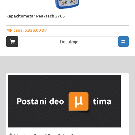
Kapacitometar Peaktech 3705
MP cena:
6.336,
00
Din
Detaljnije