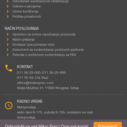
Odustanak-saobraznost-reklamacije
Odluke o akcijama
Uslovi korišćenja
Politika privatnosti
NAČIN POSLOVANJA
Uputstvo za online naručivanje proizvoda
Načini plaćanja
Dostava I preuzimanje robe
Dokument za evidentiranje poslovnih partnera
Potvrda o izvršenom evidentiranju za PDV
KONTAKT
011 36-29-000; 011 36-29-999
011 78-56-314 (fax)
office@mikroprinc.com
Kralja Milutina 31, 11000 Beograd, Srbija
RADNO VREME
Maloprodaja:
radni dani 8-17h, subota 9-15h, nedeljom ne radi
Veleprodaja:
radni dani 9-16h, subotom i nedeljom ne radi
Dobrodošli na sajt Mikro Princ! Ovaj sajt koristi
Prihvatam!