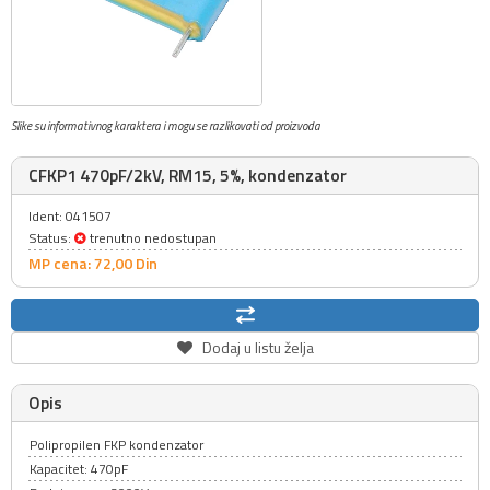
Slike su informativnog karaktera i mogu se razlikovati od proizvoda
CFKP1 470pF/2kV, RM15, 5%, kondenzator
Ident: 041507
Status:
trenutno nedostupan
MP cena: 72,
00
Din
Dodaj u listu želja
Opis
Polipropilen FKP kondenzator
Kapacitet: 470pF