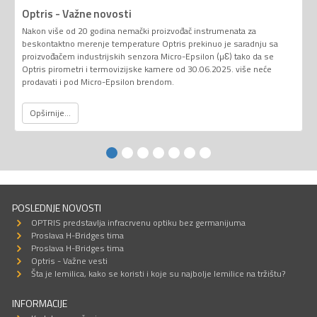
Optris - Važne novosti
Nakon više od 20 godina nemački proizvođač instrumenata za
beskontaktno merenje temperature Optris prekinuo je saradnju sa
proizvođačem industrijskih senzora Micro-Epsilon (µƐ) tako da se
Optris pirometri i termovizijske kamere od 30.06.2025. više neće
prodavati i pod Micro-Epsilon brendom.
Opširnije...
POSLEDNJE NOVOSTI
OPTRIS predstavlja infracrvenu optiku bez germanijuma
Proslava H-Bridges tima
Proslava H-Bridges tima
Optris - Važne vesti
Šta je lemilica, kako se koristi i koje su najbolje lemilice na tržištu?
INFORMACIJE