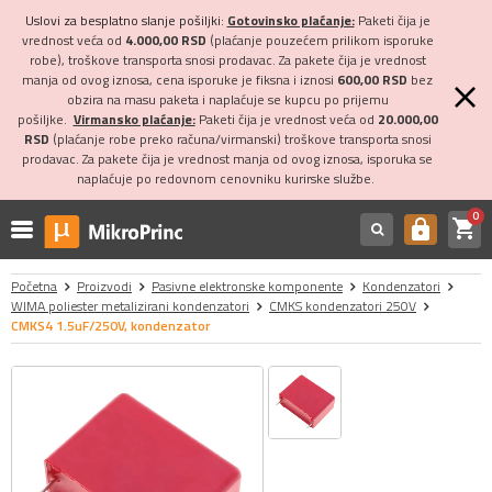
Uslovi za besplatno slanje pošiljki:
Gotovinsko plaćanje:
Paketi čija je
vrednost veća od
4.000,00 RSD
(plaćanje pouzećem prilikom isporuke
robe), troškove transporta snosi prodavac. Za pakete čija je vrednost
manja od ovog iznosa, cena isporuke je fiksna i iznosi
600,00 RSD
bez
obzira na masu paketa i naplaćuje se kupcu po prijemu
pošiljke.
Virmansko plaćanje:
Paketi čija je vrednost veća od
20.000,00
RSD
(plaćanje robe preko računa/virmanski) troškove transporta snosi
prodavac. Za pakete čija je vrednost manja od ovog iznosa, isporuka se
naplaćuje po redovnom cenovniku kurirske službe.
0
shopping_cart
https
Početna
Proizvodi
Pasivne elektronske komponente
Kondenzatori
WIMA poliester metalizirani kondenzatori
CMKS kondenzatori 250V
CMKS4 1.5uF/250V, kondenzator