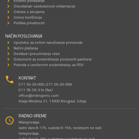
Kodeks ponašanja
Odustanak-saobraznost-reklamacije
Odluke o akcijama
Uslovi korišćenja
Politika privatnosti
NAČIN POSLOVANJA
Uputstvo za online naručivanje proizvoda
Načini plaćanja
Dostava I preuzimanje robe
Dokument za evidentiranje poslovnih partnera
Potvrda o izvršenom evidentiranju za PDV
KONTAKT
011 36-29-000; 011 36-29-999
011 78-56-314 (fax)
office@mikroprinc.com
Kralja Milutina 31, 11000 Beograd, Srbija
RADNO VREME
Maloprodaja:
radni dani 8-17h, subota 9-15h, nedeljom ne radi
Veleprodaja:
radni dani 9-16h, subotom i nedeljom ne radi