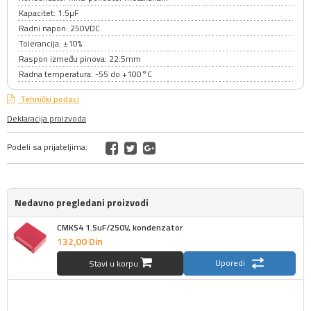
Kapacitet: 1.5µF
Radni napon: 250VDC
Tolerancija: ±10%
Raspon između pinova: 22.5mm
Radna temperatura: -55 do +100°C
Tehnički podaci
Deklaracija proizvoda
Podeli sa prijateljima:
Nedavno pregledani proizvodi
CMKS4 1.5uF/250V, kondenzator
132,
00
Din
Uporedi
Stavi u korpu