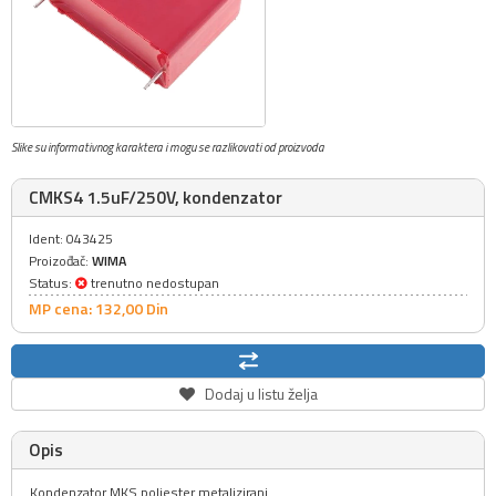
Slike su informativnog karaktera i mogu se razlikovati od proizvoda
CMKS4 1.5uF/250V, kondenzator
Ident: 043425
Proizođač:
WIMA
Status:
trenutno nedostupan
MP cena: 132,
00
Din
Dodaj u listu želja
Opis
Kondenzator MKS poliester metalizirani