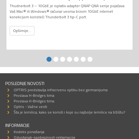
Thudnerbolt 3 – 10GbE je isplativ adapter QNAP QNA serije pojačava
Vaš Mac® ili Windows® računar veoma brzom 10GbE internet
konekcijom koristeći Thunderbolt 3 tip-C port.
Opširnije...
POSLEDNJE NOVOSTI
OPTRIS predstavlja infracrvenu optiku bez germanijuma
Proslava H-Bridges tima
Proslava H-Bridges tima
Optris - Važne vesti
Šta je lemilica, kako se koristi i koje su najbolje lemilice na tržištu?
INFORMACIJE
Kodeks ponašanja
Odustanak-saobraznost-reklamacije