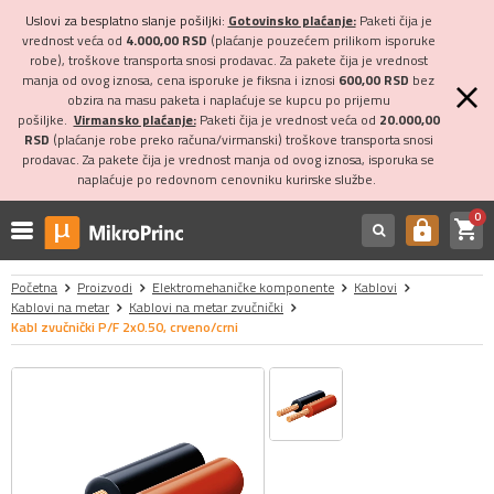
Uslovi za besplatno slanje pošiljki:
Gotovinsko plaćanje:
Paketi čija je
vrednost veća od
4.000,00 RSD
(plaćanje pouzećem prilikom isporuke
robe), troškove transporta snosi prodavac. Za pakete čija je vrednost
manja od ovog iznosa, cena isporuke je fiksna i iznosi
600,00 RSD
bez
obzira na masu paketa i naplaćuje se kupcu po prijemu
pošiljke.
Virmansko plaćanje:
Paketi čija je vrednost veća od
20.000,00
RSD
(plaćanje robe preko računa/virmanski) troškove transporta snosi
prodavac. Za pakete čija je vrednost manja od ovog iznosa, isporuka se
naplaćuje po redovnom cenovniku kurirske službe.
0
shopping_cart
https
Početna
Proizvodi
Elektromehaničke komponente
Kablovi
Kablovi na metar
Kablovi na metar zvučnički
Kabl zvučnički P/F 2x0.50, crveno/crni