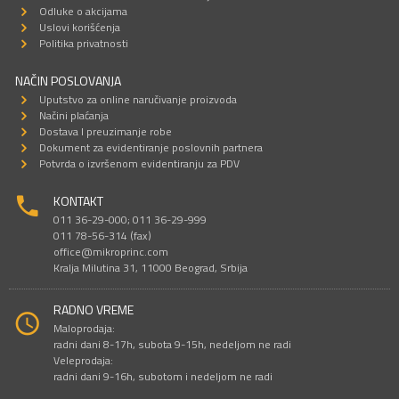
Odluke o akcijama
Uslovi korišćenja
Politika privatnosti
NAČIN POSLOVANJA
Uputstvo za online naručivanje proizvoda
Načini plaćanja
Dostava I preuzimanje robe
Dokument za evidentiranje poslovnih partnera
Potvrda o izvršenom evidentiranju za PDV
KONTAKT
011 36-29-000; 011 36-29-999
011 78-56-314 (fax)
office@mikroprinc.com
Kralja Milutina 31, 11000 Beograd, Srbija
RADNO VREME
Maloprodaja:
radni dani 8-17h, subota 9-15h, nedeljom ne radi
Veleprodaja:
radni dani 9-16h, subotom i nedeljom ne radi