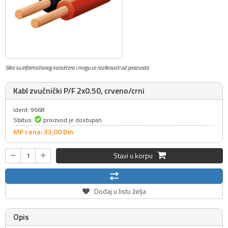
Slike su informativnog karaktera i mogu se razlikovati od proizvoda
Kabl zvučnički P/F 2x0.50, crveno/crni
Ident: 9668
Status:
proizvod je dostupan
MP cena: 33,
00
Din
Stavi u korpu
Dodaj u listu želja
Opis