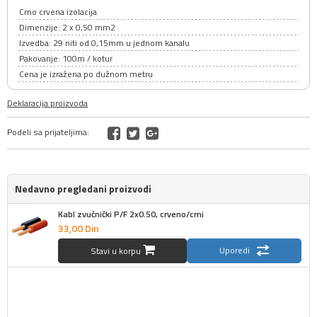
Crno crvena izolacija
Dimenzije: 2 x 0,50 mm2
Izvedba: 29 niti od 0,15mm u jednom kanalu
Pakovanje: 100m / kotur
Cena je izražena po dužnom metru
Deklaracija proizvoda
Podeli sa prijateljima:
Nedavno pregledani proizvodi
Kabl zvučnički P/F 2x0.50, crveno/crni
33,
00
Din
Uporedi
Stavi u korpu