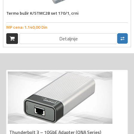
Termo bužir K/STMC2B set 170/1, crni
MP cena:
1.140,
00
Din
Detaljnije
Thunderbolt 3 – 10GbE Adapter (QNA Series)