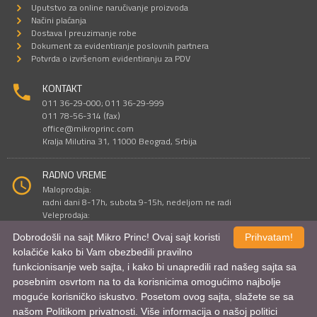
Uputstvo za online naručivanje proizvoda
Načini plaćanja
Dostava I preuzimanje robe
Dokument za evidentiranje poslovnih partnera
Potvrda o izvršenom evidentiranju za PDV
KONTAKT
011 36-29-000; 011 36-29-999
011 78-56-314 (fax)
office@mikroprinc.com
Kralja Milutina 31, 11000 Beograd, Srbija
RADNO VREME
Maloprodaja:
radni dani 8-17h, subota 9-15h, nedeljom ne radi
Veleprodaja:
radni dani 9-16h, subotom i nedeljom ne radi
Dobrodošli na sajt Mikro Princ! Ovaj sajt koristi
Prihvatam!
kolačiće kako bi Vam obezbedili pravilno
funkcionisanje web sajta, i kako bi unapredili rad našeg sajta sa
Sve cene su iskazane u dinarima. PDV je uračunat u cenu.
posebnim osvrtom na to da korisnicima omogućimo najbolje
© Mikro Princ 1999 - 2026. Sva prava su zadržana.
Kreirao
*nbgcreator
|
Izdrada Internet prodavnice
,
Izrada sajta
i
mobilnih
moguće korisničko iskustvo. Posetom ovog sajta, slažete se sa
aplikacija
i
SEO optimizacija
našom Politikom privatnosti. Više informacija o našoj politici