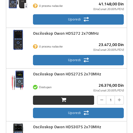
41.148,
00
Din
U procesu nabavke
(Uračunat 20.00% PDV)
Uporedi
Osciloskop Owon HDS272 2x70MHz
23.472,
00
Din
U procesu nabavke
(Uračunat 20.00% PDV)
Uporedi
Osciloskop Owon HDS272S 2x70MHz
26.376,
00
Din
Dostupan
(Uračunat 20.00% PDV)
Uporedi
Osciloskop Owon HDS307S 2x70MHz