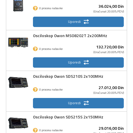
36.024,
00
Din
U procesu nabavke
(Uračunat 20.00% PDV)
Uporedi
Osciloskop Owon MSO8202T 2x200MHz
132.720,
00
Din
U procesu nabavke
(Uračunat 20.00% PDV)
Uporedi
Osciloskop Owon SDS210S 2x100MHz
27.012,
00
Din
U procesu nabavke
(Uračunat 20.00% PDV)
Uporedi
Osciloskop Owon SDS215S 2x150MHz
29.016,
00
Din
U procesu nabavke