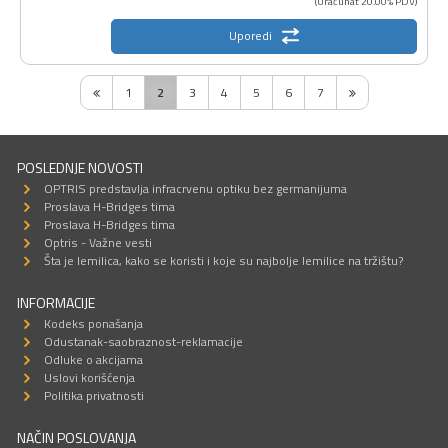
(Uračunat 20.00% PDV)
Uporedi
1
2
3
4
5
6
7
POSLEDNJE NOVOSTI
OPTRIS predstavlja infracrvenu optiku bez germanijuma
Proslava H-Bridges tima
Proslava H-Bridges tima
Optris - Važne vesti
Šta je lemilica, kako se koristi i koje su najbolje lemilice na tržištu?
INFORMACIJE
Kodeks ponašanja
Odustanak-saobraznost-reklamacije
Odluke o akcijama
Uslovi korišćenja
Politika privatnosti
NAČIN POSLOVANJA