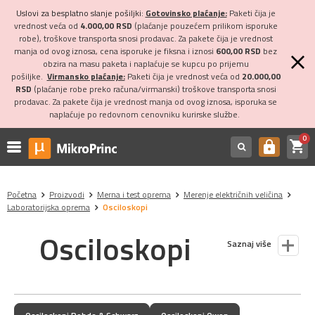
Uslovi za besplatno slanje pošiljki:
Gotovinsko plaćanje:
Paketi čija je
vrednost veća od
4.000,00 RSD
(plaćanje pouzećem prilikom isporuke
robe), troškove transporta snosi prodavac. Za pakete čija je vrednost
manja od ovog iznosa, cena isporuke je fiksna i iznosi
600,00 RSD
bez
obzira na masu paketa i naplaćuje se kupcu po prijemu
pošiljke.
Virmansko plaćanje:
Paketi čija je vrednost veća od
20.000,00
RSD
(plaćanje robe preko računa/virmanski) troškove transporta snosi
prodavac. Za pakete čija je vrednost manja od ovog iznosa, isporuka se
naplaćuje po redovnom cenovniku kurirske službe.
0
shopping_cart
https
Početna
Proizvodi
Merna i test oprema
Merenje električnih veličina
Laboratorijska oprema
Osciloskopi
Osciloskopi
Saznaj više