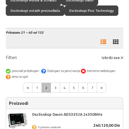
Osciloskopi Rohde & Schwarz
Osciloskopi Owon
Osciloskopi ostalih proizvođača
Osciloskopi Pico Technology
Prikazano
21 – 40 od 132
Filteri
Izbriši sve
proizvod je dostupan
Dostupan za poručivanje
trenutno nedostupan
cena na upit
1
2
3
4
5
6
7
Proizvodi
Osciloskop Owon ADS3352A 2x350MHz
240.120,
00
Din
U procesu nabavke