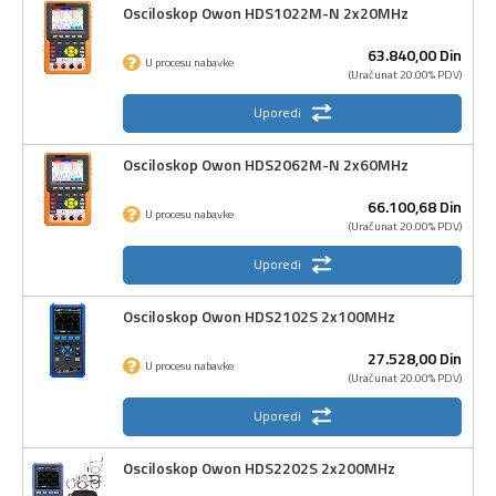
Osciloskop Owon HDS1022M-N 2x20MHz
63.840,
00
Din
U procesu nabavke
(Uračunat 20.00% PDV)
Uporedi
Osciloskop Owon HDS2062M-N 2x60MHz
66.100,
68
Din
U procesu nabavke
(Uračunat 20.00% PDV)
Uporedi
Osciloskop Owon HDS2102S 2x100MHz
27.528,
00
Din
U procesu nabavke
(Uračunat 20.00% PDV)
Uporedi
Osciloskop Owon HDS2202S 2x200MHz