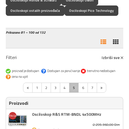
Osciloskopi Rohde & Schwarz
Osciloskopi Owon
Osciloskopi ostalih proizvođača
Osciloskopi Pico Technology
Prikazano
81 – 100 od 132
Filteri
Izbriši sve
proizvod je dostupan
Dostupan za poručivanje
trenutno nedostupan
cena na upit
1
2
3
4
5
6
7
Proizvodi
Osciloskop R&S RTM-BNDL 4x500MHz
Akcija
2.295.360,
00
Din