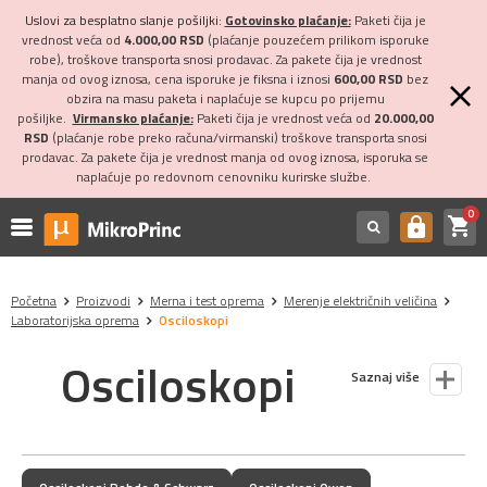
Uslovi za besplatno slanje pošiljki:
Gotovinsko plaćanje:
Paketi čija je
vrednost veća od
4.000,00 RSD
(plaćanje pouzećem prilikom isporuke
robe), troškove transporta snosi prodavac. Za pakete čija je vrednost
manja od ovog iznosa, cena isporuke je fiksna i iznosi
600,00 RSD
bez
obzira na masu paketa i naplaćuje se kupcu po prijemu
pošiljke.
Virmansko plaćanje:
Paketi čija je vrednost veća od
20.000,00
RSD
(plaćanje robe preko računa/virmanski) troškove transporta snosi
prodavac. Za pakete čija je vrednost manja od ovog iznosa, isporuka se
naplaćuje po redovnom cenovniku kurirske službe.
0
shopping_cart
https
Početna
Proizvodi
Merna i test oprema
Merenje električnih veličina
Laboratorijska oprema
Osciloskopi
Osciloskopi
Saznaj više