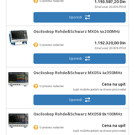
1.193.587,
20
Din
U procesu nabavke
(Uračunat 20.00% PDV)
Uporedi
Osciloskop Rohde&Schwarz MXO4 4x200MHz
1.192.320,
00
Din
U procesu nabavke
(Uračunat 20.00% PDV)
Uporedi
Osciloskop Rohde&Schwarz MXO54 4x350MHz
Cena na upit
U procesu nabavke
(upit možete poslati sa strane proizvoda)
Uporedi
Osciloskop Rohde&Schwarz MXO58 8x100MHz
Cena na upit
U procesu nabavke
(upit možete poslati sa strane proizvoda)