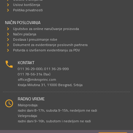
Uslovi korišćenja
Politika privatnosti
NAČIN POSLOVANJA
Uputstvo za online naručivanje proizvoda
Načini plaćanja
Dostava I preuzimanje robe
Dokument za evidentiranje poslovnih partnera
Potvrda o izvršenom evidentiranju za PDV
KONTAKT
011 36-29-000; 011 36-29-999
011 78-56-314 (fax)
office@mikroprinc.com
Kralja Milutina 31, 11000 Beograd, Srbija
RADNO VREME
Maloprodaja:
radni dani 8-17h, subota 9-15h, nedeljom ne radi
Veleprodaja:
radni dani 9-16h, subotom i nedeljom ne radi