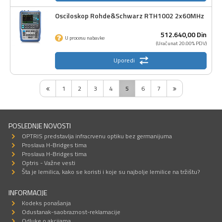
Osciloskop Rohde&Schwarz RTH1002 2x60MHz
512.640,
00
Din
U procesu nabavke
(Uračunat 20.00% PDV)
Uporedi
1
2
3
4
5
6
7
POSLEDNJE NOVOSTI
OPTRIS predstavlja infracrvenu optiku bez germanijuma
Proslava H-Bridges tima
Proslava H-Bridges tima
Optris - Važne vesti
Šta je lemilica, kako se koristi i koje su najbolje lemilice na tržištu?
INFORMACIJE
Kodeks ponašanja
Odustanak-saobraznost-reklamacije
Odluke o akcijama