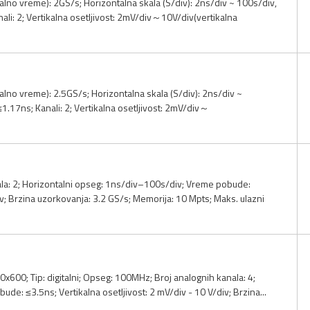
no vreme): 2GS/s; Horizontalna skala (S/div): 2ns/div ~ 100s/div,
li: 2; Vertikalna osetljivost: 2mV/div～10V/div(vertikalna
no vreme): 2.5GS/s; Horizontalna skala (S/div): 2ns/div ~
.17ns; Kanali: 2; Vertikalna osetljivost: 2mV/div～
nala: 2; Horizontalni opseg: 1ns/div–100s/div; Vreme pobude:
iv; Brzina uzorkovanja: 3.2 GS/s; Memorija: 10 Mpts; Maks. ulazni
00x600; Tip: digitalni; Opseg: 100MHz; Broj analognih kanala: 4;
e: ≤3.5ns; Vertikalna osetljivost: 2 mV/div - 10 V/div; Brzina...