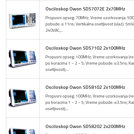
Osciloskop Owon SDS7072E 2x70MHz
Propusni opseg: 70MHz; Vreme uzorkovanja: 500MS
pobude: ≤ 11ns; Vertikalna osetljivost (ulaz): 5m
240VAC,...
Osciloskop Owon SDS7102 2x100MHz
Propusni opseg: 100MHz; Vreme uzorkovanja (real
po koracima 1 ~ 2 ~ 5; Vreme pobude: ≤3.5ns; Kana
osetljivost);...
Osciloskop Owon SDS8102 2x100MHz
Propusni opseg: 100MHz; Vreme uzorkovanja (real
po koracima 1 ~ 2 ~ 5; Vreme pobude: ≤3.5ns; Kana
osetljivost);...
Osciloskop Owon SDS8202 2x200MHz