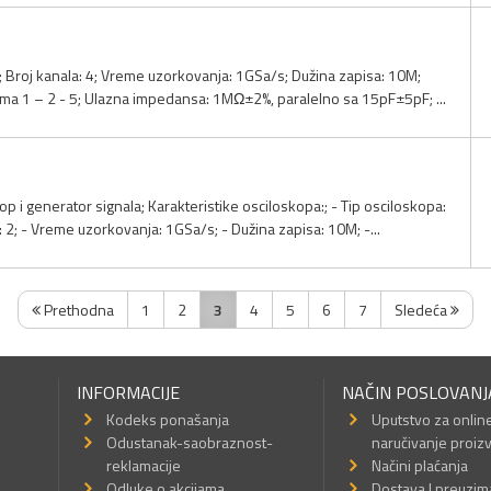
C
; Broj kanala: 4; Vreme uzorkovanja: 1GSa/s; Dužina zapisa: 10M;
ima 1 – 2 - 5; Ulazna impedansa: 1MΩ±2%, paralelno sa 15pF±5pF; ...
op i generator signala; Karakteristike osciloskopa:; - Tip osciloskopa:
: 2; - Vreme uzorkovanja: 1GSa/s; - Dužina zapisa: 10M; -...
Prethodna
1
2
3
4
5
6
7
Sledeća
INFORMACIJE
NAČIN POSLOVANJ
Kodeks ponašanja
Uputstvo za onlin
Odustanak-saobraznost-
naručivanje proiz
reklamacije
Načini plaćanja
a
Odluke o akcijama
Dostava I preuzim