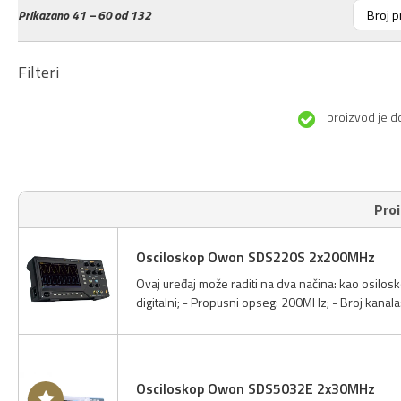
Prikazano
41 – 60 od 132
Filteri
proizvod je d
Pro
Osciloskop Owon SDS220S 2x200MHz
Ovaj uređaj može raditi na dva načina: kao osilosk
digitalni; - Propusni opseg: 200MHz; - Broj kanal
Osciloskop Owon SDS5032E 2x30MHz