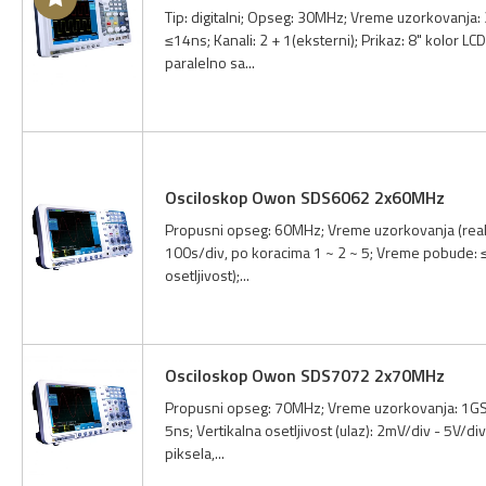
Tip: digitalni; Opseg: 30MHz; Vreme uzorkovanja
≤14ns; Kanali: 2 + 1(eksterni); Prikaz: 8" kolor 
paralelno sa...
Osciloskop Owon SDS6062 2x60MHz
Propusni opseg: 60MHz; Vreme uzorkovanja (realn
100s/div, po koracima 1 ~ 2 ~ 5; Vreme pobude: ≤5
osetljivost);...
Osciloskop Owon SDS7072 2x70MHz
Propusni opseg: 70MHz; Vreme uzorkovanja: 1GS/s
5ns; Vertikalna osetljivost (ulaz): 2mV/div - 5V/d
piksela,...