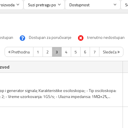
ostupan
Dostupan za poručivanje
trenutno nedostupan
Prethodna
1
2
3
4
5
6
7
Sledeća
izvod
op i generator signala; Karakteristike osciloskopa:; - Tip osciloskopa:
a: 2; - Vreme uzorkovanja: 1GS/s; - Ulazna impedansa: 1MΩ±2%,...