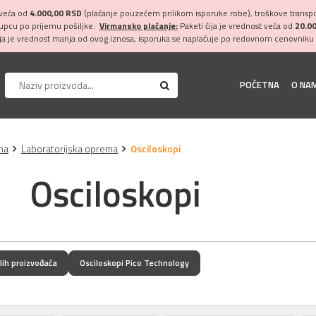
 veća od
4.000,00 RSD
(plaćanje pouzećem prilikom isporuke robe), troškove transpor
kupcu po prijemu pošiljke.
Virmansko plaćanje:
Paketi čija je vrednost veća od
20.0
ija je vrednost manja od ovog iznosa, isporuka se naplaćuje po redovnom cenovniku 
POČETNA
O NA
ina
Laboratorijska oprema
Osciloskopi
Osciloskopi
lih proizvođača
Osciloskopi Pico Technology