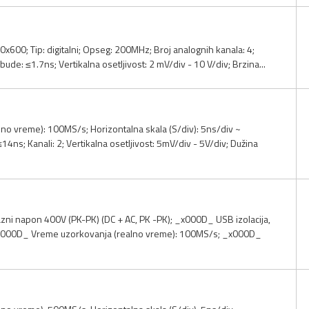
00x600; Tip: digitalni; Opseg: 200MHz; Broj analognih kanala: 4;
e: ≤1.7ns; Vertikalna osetljivost: 2 mV/div - 10 V/div; Brzina...
o vreme): 100MS/s; Horizontalna skala (S/div): 5ns/div ~
4ns; Kanali: 2; Vertikalna osetljivost: 5mV/div - 5V/div; Dužina
ni napon 400V (PK-PK) (DC + AC, PK -PK); _x000D_ USB izolacija,
; _x000D_ Vreme uzorkovanja (realno vreme): 100MS/s; _x000D_