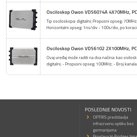
Osciloskop Owon VDS6074A 4X70MHz, P
Tip osciloskopa: digitalni; Propusni opseg: 70MHz
Horizontalni opseg: 1ns/div - 100s/div, po korac
Osciloskop Owon VDS6102 2X100MHz, PC
Ovaj uređaj može raditi na dva načina: kao osilosk
digitalni; - Propusni opseg: 100MHz; - Broj kanala
POSLEDNJE NOVOSTI
OPTRIS predstavlja
infracrvenu optiku bez
germanijuma
Proslava H-Bridges tim