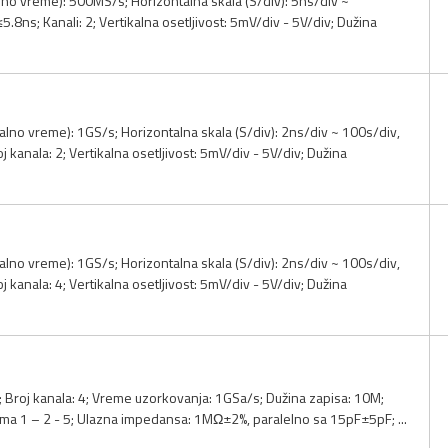
o vreme): 500MS/s; Horizontalna skala (S/div): 5ns/div ~
8ns; Kanali: 2; Vertikalna osetljivost: 5mV/div - 5V/div; Dužina
no vreme): 1GS/s; Horizontalna skala (S/div): 2ns/div ~ 100s/div,
kanala: 2; Vertikalna osetljivost: 5mV/div - 5V/div; Dužina
no vreme): 1GS/s; Horizontalna skala (S/div): 2ns/div ~ 100s/div,
kanala: 4; Vertikalna osetljivost: 5mV/div - 5V/div; Dužina
; Broj kanala: 4; Vreme uzorkovanja: 1GSa/s; Dužina zapisa: 10M;
ima 1 – 2 - 5; Ulazna impedansa: 1MΩ±2%, paralelno sa 15pF±5pF; ...