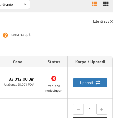
Izbriši sve
cena na upit
Cena
Status
Korpa / Uporedi
33.012,
00
Din
Uporedi
(Uračunat 20.00% PDV)
trenutno
nedostupan