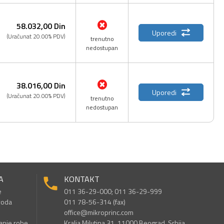
58.032,
00
Din
Uporedi
(Uračunat 20.00% PDV)
trenutno
nedostupan
38.016,
00
Din
Uporedi
(Uračunat 20.00% PDV)
trenutno
nedostupan
A
KONTAKT
e
011 36-29-000; 011 36-29-999
voda
011 78-56-314 (fax)
office@mikroprinc.com
anje robe
Kralja Milutina 31, 11000 Beograd, Srbija