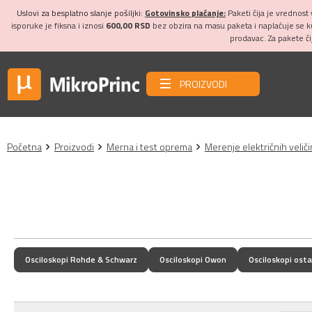
Uslovi za besplatno slanje pošiljki:
Gotovinsko plaćanje:
Paketi čija je vrednost
isporuke je fiksna i iznosi
600,00 RSD
bez obzira na masu paketa i naplaćuje se 
prodavac. Za pakete č
PROIZVODI
Početna
Proizvodi
Merna i test oprema
Merenje električnih velič
Osciloskopi Rohde & Schwarz
Osciloskopi Owon
Osciloskopi osta