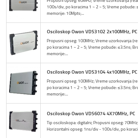
Propusni opseg: 60MHz; Vreme uzorkovanja (realn
100s/div, po koracima 1 ~ 2 ~ 5; Vreme pobude: ≤5.
memorije: 10Mpts;...
Osciloskop Owon VDS3102 2x100MHz, PC
Propusni opseg: 100MHz; Vreme uzorkovanja (real
po koracima 1 ~ 2 ~ 5; Vreme pobude: ≤3.5ns; Broj 
memorije:...
Osciloskop Owon VDS3104 4x100MHz, PC
Propusni opseg: 100MHz; Vreme uzorkovanja (real
po koracima 1 ~ 2 ~ 5; Vreme pobude: ≤3.5ns; Broj 
memorije:...
Osciloskop Owon VDS6074 4X70MHz, PC
Tip osciloskopa: digitalni; Propusni opseg: 70MHz
Horizontalni opseg: 1ns/div - 100s/div, po korac