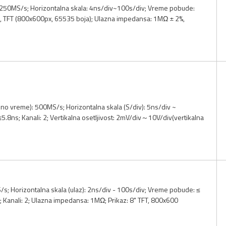
: 250MS/s; Horizontalna skala: 4ns/div~100s/div; Vreme pobude:
LCD, TFT (800x600px, 65535 boja); Ulazna impedansa: 1MΩ ± 2%,
o vreme): 500MS/s; Horizontalna skala (S/div): 5ns/div ~
.8ns; Kanali: 2; Vertikalna osetljivost: 2mV/div～10V/div(vertikalna
; Horizontalna skala (ulaz): 2ns/div - 100s/div; Vreme pobude: ≤
iv; Kanali: 2; Ulazna impedansa: 1MΩ; Prikaz: 8" TFT, 800x600