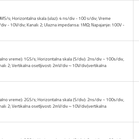
/s; Horizontalna skala (ulaz): 4 ns/div - 100 s/div; Vreme
V/div - 10V/div; Kanali: 2; Ulazna impedansa: 1MΩ; Napajanje: 100V -
no vreme): 1GS/s; Horizontalna skala (S/div): 2ns/div ~ 100s/div,
li: 2; Vertikalna osetljivost: 2mV/div～10V/div(vertikalna
no vreme): 2GS/s; Horizontalna skala (S/div): 2ns/div ~ 100s/div,
li: 2; Vertikalna osetljivost: 2mV/div～10V/div(vertikalna