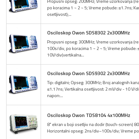
Propusni opseg: 200MHz; Vreme uzorkovanja (real
po koracima 1 ~ 2 ~ 5; Vreme pobude: ≤1.7ns; Kana
osetljivost);...
Osciloskop Owon SDS8302 2x300MHz
Propusni opseg: 300MHz; Vreme uzorkovanja (real
100s/div, po koracima 1 ~ 2 ~ 5; Vreme pobude: ≤1
10V/div(vertikalna...
Osciloskop Owon SDS9302 2x300MHz
Tip: digitalni; Opseg: 300MHz; Broj analognih ka
≤1.17ns; Vertikalna osetljivost: 2 mV/div - 10 V/d
napon:...
Osciloskop Owon TDS8104 4x100MHz
8" ekran u boji osetljiv na dodir (touch-screen) 8
Horizontalni opseg: 2ns/div–100s/div; Vreme pobud