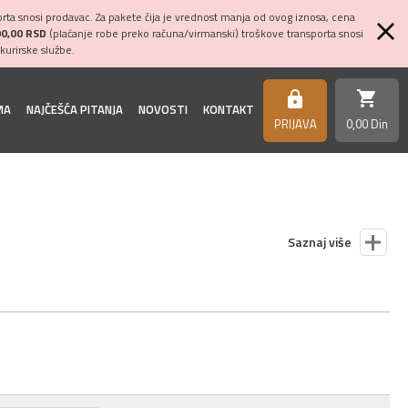
ta snosi prodavac. Za pakete čija je vrednost manja od ovog iznosa, cena
00,00 RSD
(plaćanje robe preko računa/virmanski) troškove transporta snosi
kurirske službe.
shopping_cart
https
MA
NAJČEŠĆA PITANJA
NOVOSTI
KONTAKT
PRIJAVA
0,
00
Din
Saznaj više