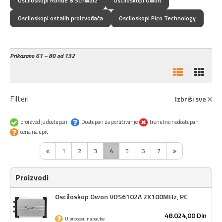
Osciloskopi Rohde & Schwarz
Osciloskopi Owon
Osciloskopi ostalih proizvođača
Osciloskopi Pico Technology
Prikazano
61 – 80 od 132
Filteri
Izbriši sve
proizvod je dostupan
Dostupan za poručivanje
trenutno nedostupan
cena na upit
1
2
3
4
5
6
7
Proizvodi
Osciloskop Owon VDS6102A 2X100MHz, PC
48.024,
00
Din
U procesu nabavke