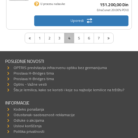
151.200,
00
Din
U procesu nabavke
(Uračunat 20.00% PDV)
Uporedi
1
2
3
4
5
6
7
POSLEDNJE NOVOSTI
OPTRIS predstavlja infracrvenu optiku bez germanijuma
Proslava H-Bridges tima
Proslava H-Bridges tima
Optris - Važne vesti
Šta je lemilica, kako se koristi i koje su najbolje lemilice na tržištu?
INFORMACIJE
Kodeks ponašanja
Odustanak-saobraznost-reklamacije
Odluke o akcijama
Uslovi korišćenja
Politika privatnosti