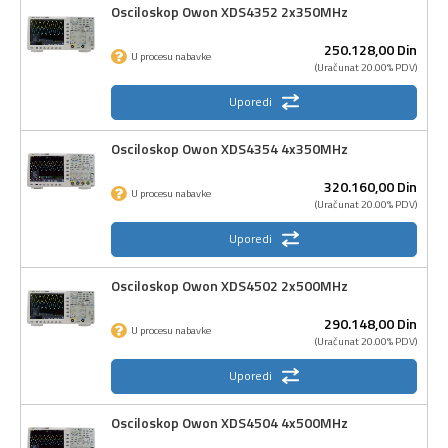
Osciloskop Owon XDS4352 2x350MHz
250.128,
00
Din
U procesu nabavke
(Uračunat 20.00% PDV)
Uporedi
Osciloskop Owon XDS4354 4x350MHz
320.160,
00
Din
U procesu nabavke
(Uračunat 20.00% PDV)
Uporedi
Osciloskop Owon XDS4502 2x500MHz
290.148,
00
Din
U procesu nabavke
(Uračunat 20.00% PDV)
Uporedi
Osciloskop Owon XDS4504 4x500MHz