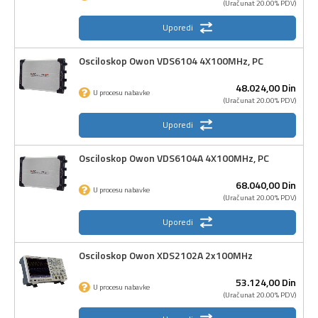
(Uračunat 20.00% PDV)
Uporedi
Osciloskop Owon VDS6104 4X100MHz, PC
48.024,
00
Din
U procesu nabavke
(Uračunat 20.00% PDV)
Uporedi
Osciloskop Owon VDS6104A 4X100MHz, PC
68.040,
00
Din
U procesu nabavke
(Uračunat 20.00% PDV)
Uporedi
Osciloskop Owon XDS2102A 2x100MHz
53.124,
00
Din
U procesu nabavke
(Uračunat 20.00% PDV)