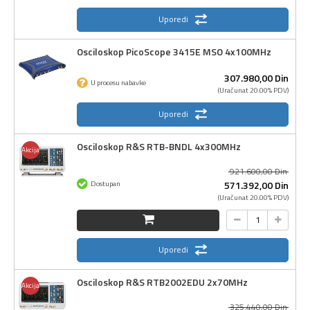
Uporedi
Osciloskop PicoScope 3415E MSO 4x100MHz
307.980,
00
Din
U procesu nabavke
(Uračunat 20.00% PDV)
Uporedi
Osciloskop R&S RTB-BNDL 4x300MHz
Akcija
921.600,
00
Din
571.392,
00
Din
Dostupan
(Uračunat 20.00% PDV)
Uporedi
Osciloskop R&S RTB2002EDU 2x70MHz
Akcija
325.440,
00
Din