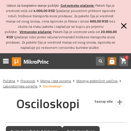
Uslovi za besplatno slanje pošiljki:
Gotovinsko plaćanje:
Paketi čija je
vrednost veća od
4.000,00 RSD
(plaćanje pouzećem prilikom isporuke
robe), troškove transporta snosi prodavac. Za pakete čija je vrednost
manja od ovog iznosa, cena isporuke je fiksna i iznosi
600,00 RSD
bez
obzira na masu paketa i naplaćuje se kupcu po prijemu
pošiljke.
Virmansko plaćanje:
Paketi čija je vrednost veća od
20.000,00
RSD
(plaćanje robe preko računa/virmanski) troškove transporta snosi
prodavac. Za pakete čija je vrednost manja od ovog iznosa, isporuka se
naplaćuje po redovnom cenovniku kurirske službe.
0
shopping_cart
https
Početna
Proizvodi
Merna i test oprema
Merenje električnih veličina
Laboratorijska oprema
Osciloskopi
Osciloskopi
Saznaj više