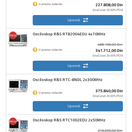
227.808,
00
Din
U procesu nabavke
(Uračunat 20.00% PDV)
Uporedi
Osciloskop R&S RTB2004EDU 4x70MHz
Akcija
488.160,
00
Din
341.712,
00
Din
U procesu nabavke
(Uračunat 20.00% PDV)
Uporedi
Osciloskop R&S RTC-BNDL 2x300MHz
375.840,
00
Din
U procesu nabavke
(Uračunat 20.00% PDV)
Uporedi
Osciloskop R&S RTC1002EDU 2x50MHz
Akcija
216.000,
00
Din