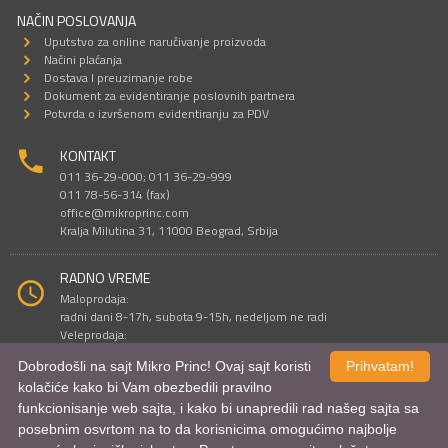
NAČIN POSLOVANJA
Uputstvo za online naručivanje proizvoda
Načini plaćanja
Dostava I preuzimanje robe
Dokument za evidentiranje poslovnih partnera
Potvrda o izvršenom evidentiranju za PDV
KONTAKT
011 36-29-000; 011 36-29-999
011 78-56-314 (fax)
office@mikroprinc.com
Kralja Milutina 31, 11000 Beograd, Srbija
RADNO VREME
Maloprodaja:
radni dani 8-17h, subota 9-15h, nedeljom ne radi
Veleprodaja:
radni dani 9-16h, subotom i nedeljom ne radi
Dobrodošli na sajt Mikro Princ! Ovaj sajt koristi
Prihvatam!
kolačiće kako bi Vam obezbedili pravilno
funkcionisanje web sajta, i kako bi unapredili rad našeg sajta sa
Sve cene su iskazane u dinarima. PDV je uračunat u cenu.
posebnim osvrtom na to da korisnicima omogućimo najbolje
© Mikro Princ 1999 - 2026. Sva prava su zadržana.