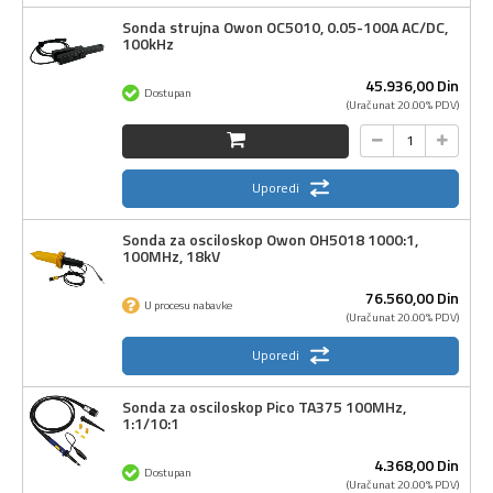
Sonda strujna Owon OC5010, 0.05-100A AC/DC,
100kHz
45.936,
00
Din
Dostupan
(Uračunat 20.00% PDV)
Uporedi
Sonda za osciloskop Owon OH5018 1000:1,
100MHz, 18kV
76.560,
00
Din
U procesu nabavke
(Uračunat 20.00% PDV)
Uporedi
Sonda za osciloskop Pico TA375 100MHz,
1:1/10:1
4.368,
00
Din
Dostupan
(Uračunat 20.00% PDV)