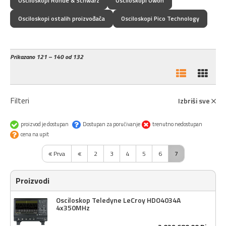
Osciloskopi Rohde & Schwarz
Osciloskopi Owon
Osciloskopi ostalih proizvođača
Osciloskopi Pico Technology
Prikazano
121 – 140 od 132
Filteri
Izbriši sve
proizvod je dostupan
Dostupan za poručivanje
trenutno nedostupan
cena na upit
Prva
2
3
4
5
6
7
Proizvodi
Osciloskop Teledyne LeCroy HDO4034A
4x350MHz