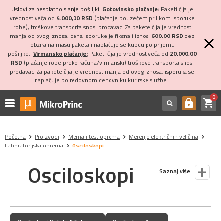
Uslovi za besplatno slanje pošiljki:
Gotovinsko plaćanje:
Paketi čija je
vrednost veća od
4.000,00 RSD
(plaćanje pouzećem prilikom isporuke
robe), troškove transporta snosi prodavac. Za pakete čija je vrednost
manja od ovog iznosa, cena isporuke je fiksna i iznosi
600,00 RSD
bez
obzira na masu paketa i naplaćuje se kupcu po prijemu
pošiljke.
Virmansko plaćanje:
Paketi čija je vrednost veća od
20.000,00
RSD
(plaćanje robe preko računa/virmanski) troškove transporta snosi
prodavac. Za pakete čija je vrednost manja od ovog iznosa, isporuka se
naplaćuje po redovnom cenovniku kurirske službe.
0
shopping_cart
https
Početna
Proizvodi
Merna i test oprema
Merenje električnih veličina
Laboratorijska oprema
Osciloskopi
Osciloskopi
Saznaj više