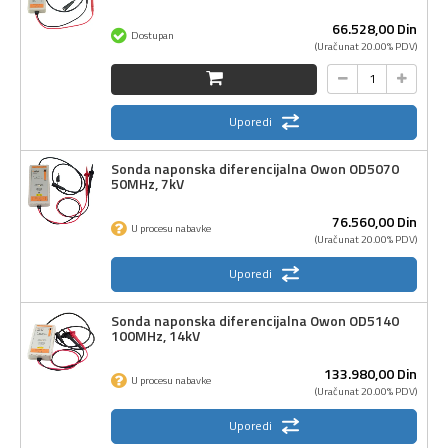
66.528,
00
Din
Dostupan
(Uračunat 20.00% PDV)
Uporedi
Sonda naponska diferencijalna Owon OD5070
50MHz, 7kV
76.560,
00
Din
U procesu nabavke
(Uračunat 20.00% PDV)
Uporedi
Sonda naponska diferencijalna Owon OD5140
100MHz, 14kV
133.980,
00
Din
U procesu nabavke
(Uračunat 20.00% PDV)
Uporedi