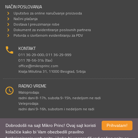
NAČIN POSLOVANJA
Uputstvo za online naručivanje proizvoda
Načini plaćanja
Dostava I preuzimanje robe
Dokument za evidentiranje poslovnih partnera
Potvrda o izvršenom evidentiranju za PDV
KONTAKT
011 36-29-000; 011 36-29-999
011 78-56-314 (fax)
office@mikroprinc.com
Kralja Milutina 31, 11000 Beograd, Srbija
RADNO VREME
Maloprodaja:
radni dani 8-17h, subota 9-15h, nedeljom ne radi
Veleprodaja:
radni dani 9-16h, subotom i nedeljom ne radi
Dobrodošli na sajt Mikro Princ! Ovaj sajt koristi
Prihvatam!
Sve cene su iskazane u dinarima. PDV je uračunat u cenu.
kolačiće kako bi Vam obezbedili pravilno
© Mikro Princ 1999 - 2026. Sva prava su zadržana.