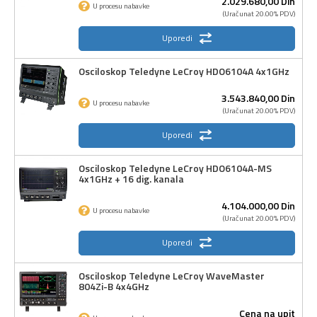
2.029.680,
00
Din
U procesu nabavke
(Uračunat 20.00% PDV)
Uporedi
Osciloskop Teledyne LeCroy HDO6104A 4x1GHz
3.543.840,
00
Din
U procesu nabavke
(Uračunat 20.00% PDV)
Uporedi
Osciloskop Teledyne LeCroy HDO6104A-MS
4x1GHz + 16 dig. kanala
4.104.000,
00
Din
U procesu nabavke
(Uračunat 20.00% PDV)
Uporedi
Osciloskop Teledyne LeCroy WaveMaster
804Zi-B 4x4GHz
Cena na upit