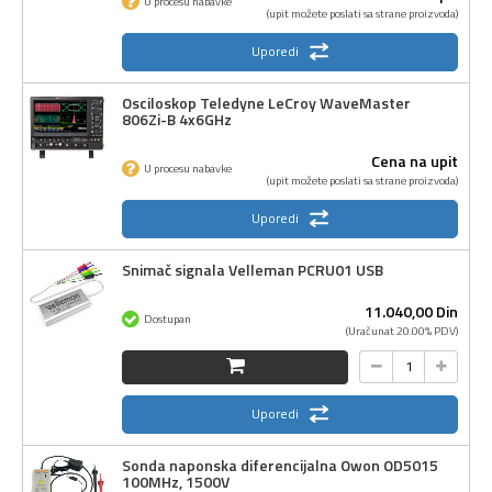
U procesu nabavke
(upit možete poslati sa strane proizvoda)
Uporedi
Osciloskop Teledyne LeCroy WaveMaster
806Zi-B 4x6GHz
Cena na upit
U procesu nabavke
(upit možete poslati sa strane proizvoda)
Uporedi
Snimač signala Velleman PCRU01 USB
11.040,
00
Din
Dostupan
(Uračunat 20.00% PDV)
Uporedi
Sonda naponska diferencijalna Owon OD5015
100MHz, 1500V