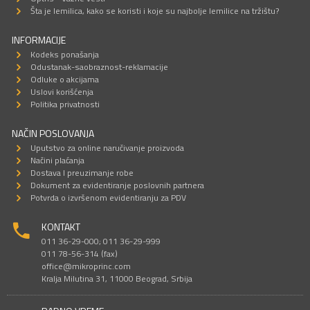
Šta je lemilica, kako se koristi i koje su najbolje lemilice na tržištu?
INFORMACIJE
Kodeks ponašanja
Odustanak-saobraznost-reklamacije
Odluke o akcijama
Uslovi korišćenja
Politika privatnosti
NAČIN POSLOVANJA
Uputstvo za online naručivanje proizvoda
Načini plaćanja
Dostava I preuzimanje robe
Dokument za evidentiranje poslovnih partnera
Potvrda o izvršenom evidentiranju za PDV
KONTAKT
011 36-29-000; 011 36-29-999
011 78-56-314 (fax)
office@mikroprinc.com
Kralja Milutina 31, 11000 Beograd, Srbija