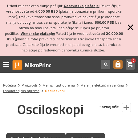
Uslovi za besplatno slanje pošiljki:
Gotovinsko plaćanje:
Paketi čija je
vrednost veća od
4.000,00 RSD
(plaćanje pouzećem prilikom isporuke
robe), troškove transporta snosi prodavac. Za pakete čija je vrednost
manja od ovog iznosa, cena isporuke je fiksna i iznosi
600,00 RSD
bez
obzira na masu paketa i naplaćuje se kupcu po prijemu
pošiljke.
Virmansko plaćanje:
Paketi čija je vrednost veća od
20.000,00
RSD
(plaćanje robe preko računa/virmanski) troškove transporta snosi
prodavac. Za pakete čija je vrednost manja od ovog iznosa, isporuka se
naplaćuje po redovnom cenovniku kurirske službe.
0
shopping_cart
https
Početna
Proizvodi
Merna i test oprema
Merenje električnih veličina
Laboratorijska oprema
Osciloskopi
Osciloskopi
Saznaj više