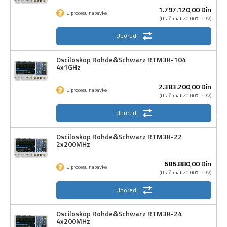
1.797.120,
00
Din
U procesu nabavke
(Uračunat 20.00% PDV)
Uporedi
Osciloskop Rohde&Schwarz RTM3K-104
4x1GHz
2.383.200,
00
Din
U procesu nabavke
(Uračunat 20.00% PDV)
Uporedi
Osciloskop Rohde&Schwarz RTM3K-22
2x200MHz
686.880,
00
Din
U procesu nabavke
(Uračunat 20.00% PDV)
Uporedi
Osciloskop Rohde&Schwarz RTM3K-24
4x200MHz