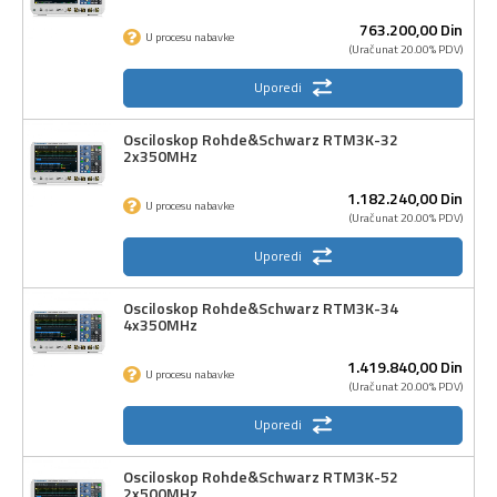
763.200,
00
Din
U procesu nabavke
(Uračunat 20.00% PDV)
Uporedi
Osciloskop Rohde&Schwarz RTM3K-32
2x350MHz
1.182.240,
00
Din
U procesu nabavke
(Uračunat 20.00% PDV)
Uporedi
Osciloskop Rohde&Schwarz RTM3K-34
4x350MHz
1.419.840,
00
Din
U procesu nabavke
(Uračunat 20.00% PDV)
Uporedi
Osciloskop Rohde&Schwarz RTM3K-52
2x500MHz