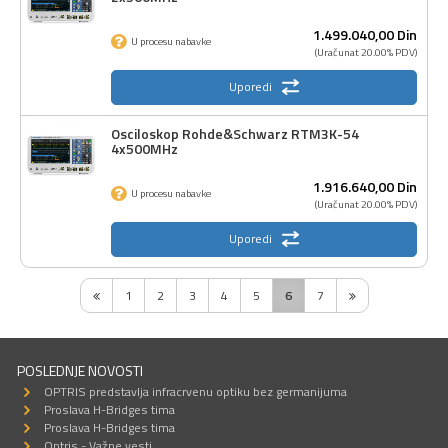
1.499.040,
00
Din
U procesu nabavke
(Uračunat 20.00% PDV)
Uporedi
Osciloskop Rohde&Schwarz RTM3K-54
4x500MHz
1.916.640,
00
Din
U procesu nabavke
(Uračunat 20.00% PDV)
Uporedi
1
2
3
4
5
6
7
POSLEDNJE NOVOSTI
OPTRIS predstavlja infracrvenu optiku bez germanijuma
Proslava H-Bridges tima
Proslava H-Bridges tima
Optris - Važne vesti