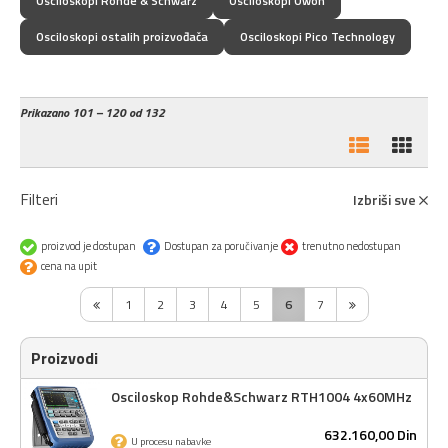
Osciloskopi Rohde & Schwarz
Osciloskopi Owon
Osciloskopi ostalih proizvođača
Osciloskopi Pico Technology
Prikazano
101 – 120 od 132
Filteri
Izbriši sve
proizvod je dostupan
Dostupan za poručivanje
trenutno nedostupan
cena na upit
1
2
3
4
5
6
7
Proizvodi
Osciloskop Rohde&Schwarz RTH1004 4x60MHz
632.160,
00
Din
U procesu nabavke