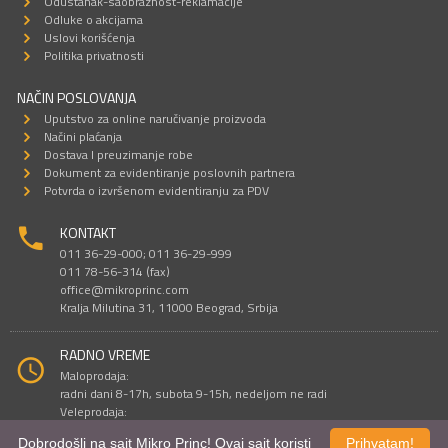
Odustanak-saobraznost-reklamacije
Odluke o akcijama
Uslovi korišćenja
Politika privatnosti
NAČIN POSLOVANJA
Uputstvo za online naručivanje proizvoda
Načini plaćanja
Dostava I preuzimanje robe
Dokument za evidentiranje poslovnih partnera
Potvrda o izvršenom evidentiranju za PDV
KONTAKT
011 36-29-000; 011 36-29-999
011 78-56-314 (fax)
office@mikroprinc.com
Kralja Milutina 31, 11000 Beograd, Srbija
RADNO VREME
Maloprodaja:
radni dani 8-17h, subota 9-15h, nedeljom ne radi
Veleprodaja:
radni dani 9-16h, subotom i nedeljom ne radi
Dobrodošli na sajt Mikro Princ! Ovaj sajt koristi
Prihvatam!