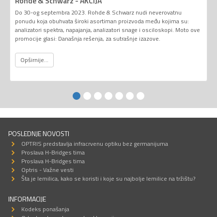
Rohde & Schwarz - AKCIJA
Do 30-og septembra 2023. Rohde & Schwarz nudi neverovatnu
ponudu koja obuhvata široki asortiman proizvoda među kojima su:
analizatori spektra, napajanja, analizatori snage i osciloskopi. Moto ove
promocije glasi: Današnja rešenja, za sutrašnje izazove.
Opširnije...
POSLEDNJE NOVOSTI
OPTRIS predstavlja infracrvenu optiku bez germanijuma
Proslava H-Bridges tima
Proslava H-Bridges tima
Optris - Važne vesti
Šta je lemilica, kako se koristi i koje su najbolje lemilice na tržištu?
INFORMACIJE
Kodeks ponašanja