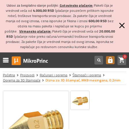
Uslovi za besplatno slanje pošiljki:
Gotovinsko plaćanje:
Paketi čija je
vrednost veća od
4.000,00 RSD
(plaćanje pouzećem prilikom isporuke
robe), troškove transporta snosi prodavac. Za pakete čija je vrednost
manja od ovog iznosa, cena isporuke je fiksna i iznosi
600,00 RSD
bez
obzira na masu paketa i naplaćuje se kupcu po prijemu
pošiljke.
Virmansko plaćanje:
Paketi čija je vrednost veća od
20.000,00
RSD
(plaćanje robe preko računa/virmanski) troškove transporta snosi
prodavac. Za pakete čija je vrednost manja od ovog iznosa, isporuka se
naplaćuje po redovnom cenovniku kurirske službe.
0
shopping_cart
https
Početna
Proizvodi
Računari i oprema
Štampači i oprema
Oprema za 3D štampače
Dizna za 3D štampač, MK8 mesingana, 0.2mm