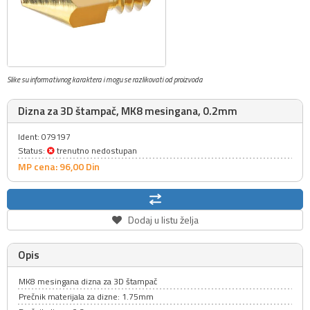
Slike su informativnog karaktera i mogu se razlikovati od proizvoda
Dizna za 3D štampač, MK8 mesingana, 0.2mm
Ident: 079197
Status:
trenutno nedostupan
MP cena: 96,
00
Din
Dodaj u listu želja
Opis
MK8 mesingana dizna za 3D štampač
Prečnik materijala za dizne: 1.75mm