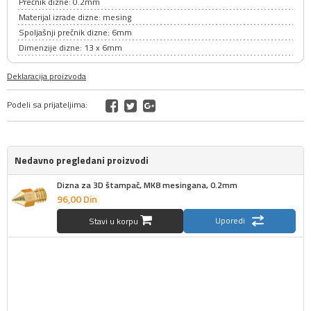
Prečnik dizne: 0.2mm
Materijal izrade dizne: mesing
Spoljašnji prečnik dizne: 6mm
Dimenzije dizne: 13 x 6mm
Deklaracija proizvoda
Podeli sa prijateljima:
Nedavno pregledani proizvodi
Dizna za 3D štampač, MK8 mesingana, 0.2mm
96,
00
Din
Uporedi
Stavi u korpu