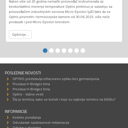
Nakon više od 20 godina nemački proizvođač instrumenata za
beskontaktno merenje temperature Optris prekinuo je saradnju sa
proizvođačem industrijskih senzora Micro-Epsilon (µƐ) tako da se
Optris pirometri i termovizijske kamere od 30.06.2025. više neće
prodavati i pod Micro-Epsilon brendom.
Opširnije...
POSLEDNJE NOVOSTI
OPTRIS predstavlja infracrvenu optiku bez germanijuma
Proslava H-Bridges tima
Proslava H-Bridges tima
Optris - Važne vesti
Šta je lemilica, kako se koristi i koje su najbolje lemilice na tržištu?
INFORMACIJE
Kodeks ponašanja
Odustanak-saobraznost-reklamacije
Odluke o akcijama