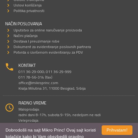
Uslovi korišćenja
Politika privatnosti
NAČIN POSLOVANJA
Uputstvo za online naručivanje proizvoda
Načini plaćanja
Dostava I preuzimanje robe
Dokument za evidentiranje poslovnih partnera
Potvrda o izvršenom evidentiranju za PDV
KONTAKT
011 36-29-000; 011 36-29-999
011 78-56-314 (fax)
office@mikroprinc.com
Kralja Milutina 31, 11000 Beograd, Srbija
RADNO VREME
Maloprodaja:
radni dani 8-17h, subota 9-15h, nedeljom ne radi
Veleprodaja:
radni dani 9-16h, subotom i nedeljom ne radi
Dobrodošli na sajt Mikro Princ! Ovaj sajt koristi
Prihvatam!
kolačiće kako bi Vam obezbedili pravilno