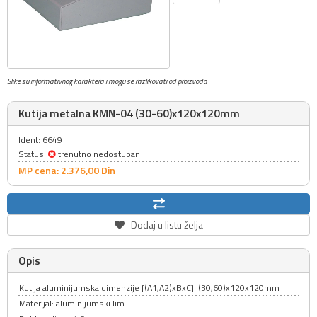
Slike su informativnog karaktera i mogu se razlikovati od proizvoda
Kutija metalna KMN-04 (30-60)x120x120mm
Ident: 6649
Status:
trenutno nedostupan
MP cena: 2.376,
00
Din
Dodaj u listu želja
Opis
Kutija aluminijumska dimenzije [(A1,A2)xBxC]: (30,60)x120x120mm
Materijal: aluminijumski lim