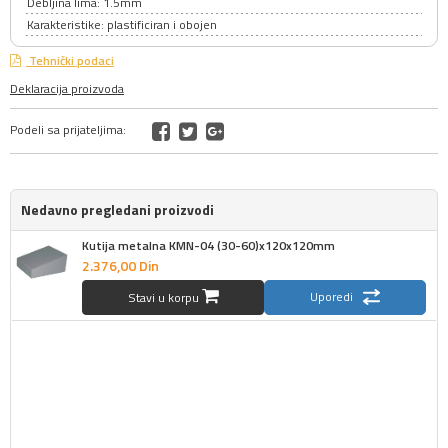
Debljina lima: 1.5mm
Karakteristike: plastificiran i obojen
Tehnički podaci
Deklaracija proizvoda
Podeli sa prijateljima:
Nedavno pregledani proizvodi
Kutija metalna KMN-04 (30-60)x120x120mm
2.376,
00
Din
Uporedi
Stavi u korpu