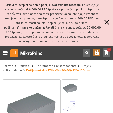
Uslovi za besplatno slanje pošiljki:
Gotovinsko plaćanje:
Paketi čija je
vrednost veća od
4.000,00 RSD
(plaćanje pouzećem prilikom isporuke
robe), troškove transporta snosi prodavac. Za pakete čija je vrednost
manja od ovog iznosa, cena isporuke je fiksna i iznosi
600,00 RSD
bez
obzira na masu paketa i naplaćuje se kupcu po prijemu
pošiljke.
Virmansko plaćanje:
Paketi čija je vrednost veća od
20.000,00
RSD
(plaćanje robe preko računa/virmanski) troškove transporta snosi
prodavac. Za pakete čija je vrednost manja od ovog iznosa, isporuka se
naplaćuje po redovnom cenovniku kurirske službe.
0
shopping_cart
https
Početna
Proizvodi
Elektromehaničke komponente
Kutije
Kutije metalne
Kutija metalna KMN-04 (30-60)x120x120mm