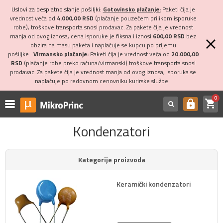
Uslovi za besplatno slanje pošiljki:
Gotovinsko plaćanje:
Paketi čija je
vrednost veća od
4.000,00 RSD
(plaćanje pouzećem prilikom isporuke
robe), troškove transporta snosi prodavac. Za pakete čija je vrednost
manja od ovog iznosa, cena isporuke je fiksna i iznosi
600,00 RSD
bez
obzira na masu paketa i naplaćuje se kupcu po prijemu
pošiljke.
Virmansko plaćanje:
Paketi čija je vrednost veća od
20.000,00
RSD
(plaćanje robe preko računa/virmanski) troškove transporta snosi
prodavac. Za pakete čija je vrednost manja od ovog iznosa, isporuka se
naplaćuje po redovnom cenovniku kurirske službe.
0
shopping_cart
https
Kondenzatori
Kategorije proizvoda
Keramički kondenzatori