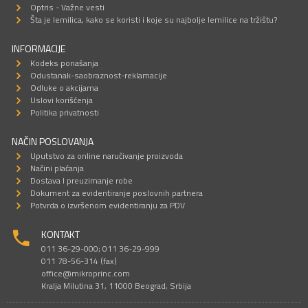
Optris - Važne vesti
Šta je lemilica, kako se koristi i koje su najbolje lemilice na tržištu?
INFORMACIJE
Kodeks ponašanja
Odustanak-saobraznost-reklamacije
Odluke o akcijama
Uslovi korišćenja
Politika privatnosti
NAČIN POSLOVANJA
Uputstvo za online naručivanje proizvoda
Načini plaćanja
Dostava I preuzimanje robe
Dokument za evidentiranje poslovnih partnera
Potvrda o izvršenom evidentiranju za PDV
KONTAKT
011 36-29-000; 011 36-29-999
011 78-56-314 (fax)
office@mikroprinc.com
Kralja Milutina 31, 11000 Beograd, Srbija