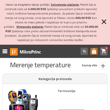
Uslovi za besplatno slanje pošiljki:
Gotovinsko plaćanje:
Paketi čija je
vrednost veća od
4.000,00 RSD
(plaćanje pouzećem prilikom isporuke
robe), troškove transporta snosi prodavac. Za pakete čija je vrednost
manja od ovog iznosa, cena isporuke je fiksna i iznosi
600,00 RSD
bez
obzira na masu paketa i naplaćuje se kupcu po prijemu
pošiljke.
Virmansko plaćanje:
Paketi čija je vrednost veća od
20.000,00
RSD
(plaćanje robe preko računa/virmanski) troškove transporta snosi
prodavac. Za pakete čija je vrednost manja od ovog iznosa, isporuka se
naplaćuje po redovnom cenovniku kurirske službe.
0
shopping_cart
https
Merenje temperature
Saznaj više
Kategorije proizvoda
Termovizija