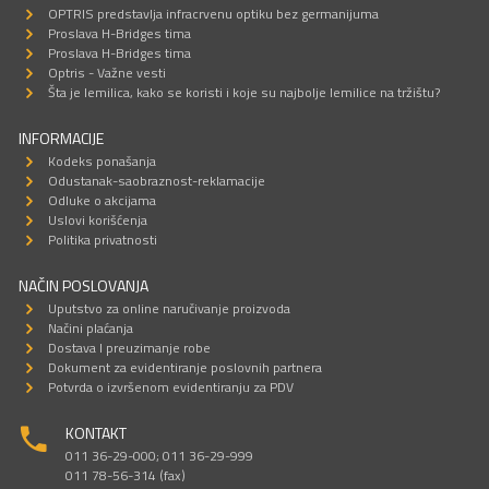
OPTRIS predstavlja infracrvenu optiku bez germanijuma
Proslava H-Bridges tima
Proslava H-Bridges tima
Optris - Važne vesti
Šta je lemilica, kako se koristi i koje su najbolje lemilice na tržištu?
INFORMACIJE
Kodeks ponašanja
Odustanak-saobraznost-reklamacije
Odluke o akcijama
Uslovi korišćenja
Politika privatnosti
NAČIN POSLOVANJA
Uputstvo za online naručivanje proizvoda
Načini plaćanja
Dostava I preuzimanje robe
Dokument za evidentiranje poslovnih partnera
Potvrda o izvršenom evidentiranju za PDV
KONTAKT
011 36-29-000; 011 36-29-999
011 78-56-314 (fax)