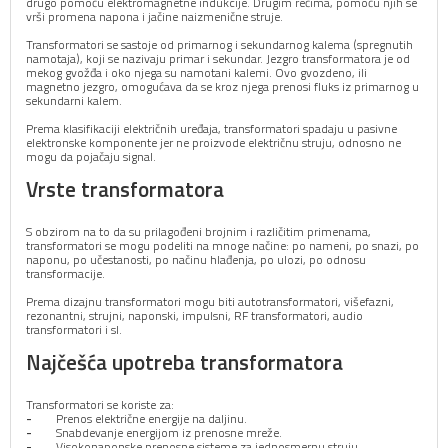
drugo pomoću elektromagnetne indukcije. Drugim rečima, pomoću njih se
vrši promena napona i jačine naizmenične struje.
Transformatori se sastoje od primarnog i sekundarnog kalema (spregnutih
namotaja), koji se nazivaju primar i sekundar. Jezgro transformatora je od
mekog gvožđa i oko njega su namotani kalemi. Ovo gvozdeno, ili
magnetno jezgro, omogućava da se kroz njega prenosi fluks iz primarnog u
sekundarni kalem.
Prema klasifikaciji električnih uređaja, transformatori spadaju u pasivne
elektronske komponente jer ne proizvode električnu struju, odnosno ne
mogu da pojačaju signal.
Vrste transformatora
S obzirom na to da su prilagođeni brojnim i različitim primenama,
transformatori se mogu podeliti na mnoge načine: po nameni, po snazi, po
naponu, po učestanosti, po načinu hlađenja, po ulozi, po odnosu
transformacije.
Prema dizajnu transformatori mogu biti autotransformatori, višefazni,
rezonantni, strujni, naponski, impulsni, RF transformatori, audio
transformatori i sl.
Najčešća upotreba transformatora
Transformatori se koriste za:
Prenos električne energije na daljinu.
Snabdevanje energijom iz prenosne mreže.
Visokonaponske prenosne sisteme za jednosmernu struju.