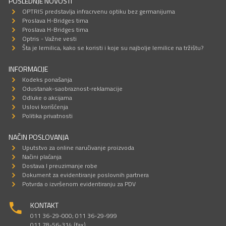
POSLEDNJE NOVOSTI
OPTRIS predstavlja infracrvenu optiku bez germanijuma
Proslava H-Bridges tima
Proslava H-Bridges tima
Optris - Važne vesti
Šta je lemilica, kako se koristi i koje su najbolje lemilice na tržištu?
INFORMACIJE
Kodeks ponašanja
Odustanak-saobraznost-reklamacije
Odluke o akcijama
Uslovi korišćenja
Politika privatnosti
NAČIN POSLOVANJA
Uputstvo za online naručivanje proizvoda
Načini plaćanja
Dostava I preuzimanje robe
Dokument za evidentiranje poslovnih partnera
Potvrda o izvršenom evidentiranju za PDV
KONTAKT
011 36-29-000; 011 36-29-999
011 78-56-314 (fax)