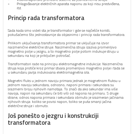
Prilagođavanje električnih aparata naponu za koji nisu predviđena,
itd.
Princip rada transformatora
Sada kada smo videli sta je transformator i gde se najčešće koristi,
pokušaćemo što jednostavnije da objasnimo i princip rada transformatora.
Prilikom uključivanja transformatora primar se uključuje na izvor
naizmenične električne struje. Naizmenična struja izaziva promenljivo
magnetno polje u jezgru, a to magnetno polje potom indukuje struju u
sekundaru na koji je priključen potrošač.
Transformatori rade na principu elektromagnetne indukcije. Naizmenična
struja koja protiče kroz primar stvara promenljivo magnetno polje i tada se
u sekundaru javlja indukovana elektromagnetna sila.
Magnetni fluks u jednom navoju primara jednak je magnetnom fluksu u
jednom navoju sekundara, odnosno, naponi primara i sekundara su
srazmerni broju njihovih namotaja. To znači da ako sekundar ima više
navoja, napon na sekundaru će biti viši od napona na primaru. S druge
strane, odnos napona primara i sekundara obrnuto je srazmeran jačinama
njihovih struja: koliko se povisi napon, toliko se puta smanji jačina
električne struje i obrnuto.
Još ponešto o jezgru i konstrukciji
transformatora