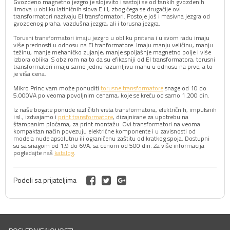
Gvozdeno magnetno jezgro je slojevito i sastoji se od tankih gvozdenih
limova u obliku latiničnih slova E i I, zbog čega se drugačije ovi
transformatori nazivaju EI transformatori. Postoje još i masivna jezgra od
gvozdenog praha, vazdušna jezgra, ali i torusna jezgra.
Torusni transformatori imaju jezgro u obliku prstena i u svom radu imaju
više prednosti u odnosu na EI tranformatore. Imaju manju veličinu, manju
težinu, manje mehaničko zujanje, manje spoljašnje magnetno polje i više
izbora oblika. S obzirom na to da su efikasniji od EI transformatora, torusni
transformatori imaju samo jednu razumljivu manu u odnosu na prve, a to
je viša cena.
Mikro Princ vam može ponuditi
torusne transformatore
snage od 10 do
5.000VA po veoma povoljnim cenama, koje se kreću od samo 1.200 din.
Iz naše bogate ponude različitih vrsta transformatora, električnih, impulsnih
i sl., izdvajamo i
print transformatore
, dizajnirane za upotrebu na
štampanim pločama, za print montažu. Ovi transformatori na veoma
kompaktan način povezuju električne komponente i u zavisnosti od
modela nude apsolutnu ili ograničenu zaštitu od kratkog spoja. Dostupni
su sa snagom od 1,9 do 6VA, sa cenom od 500 din. Za više informacija
pogledajte naš
katalog
.
Podeli sa prijateljima