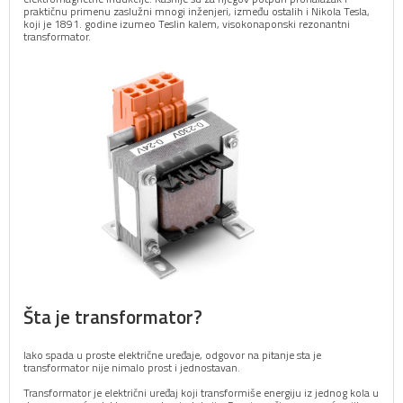
praktičnu primenu zaslužni mnogi inženjeri, između ostalih i Nikola Tesla,
koji je 1891. godine izumeo Teslin kalem, visokonaponski rezonantni
transformator.
Šta je transformator?
Iako spada u proste električne uređaje, odgovor na pitanje sta je
transformator nije nimalo prost i jednostavan.
Transformator je električni uređaj koji transformiše energiju iz jednog kola u