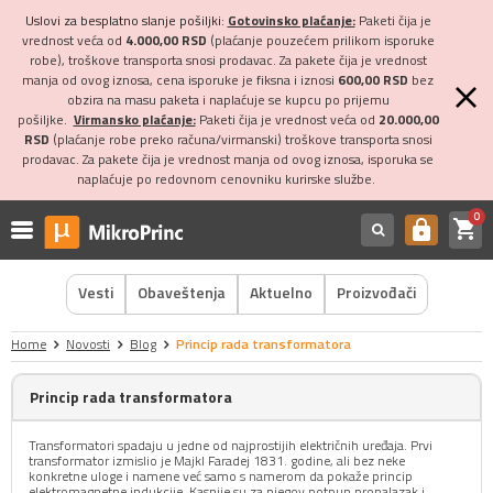
Uslovi za besplatno slanje pošiljki:
Gotovinsko plaćanje:
Paketi čija je
vrednost veća od
4.000,00 RSD
(plaćanje pouzećem prilikom isporuke
robe), troškove transporta snosi prodavac. Za pakete čija je vrednost
manja od ovog iznosa, cena isporuke je fiksna i iznosi
600,00 RSD
bez
obzira na masu paketa i naplaćuje se kupcu po prijemu
pošiljke.
Virmansko plaćanje:
Paketi čija je vrednost veća od
20.000,00
RSD
(plaćanje robe preko računa/virmanski) troškove transporta snosi
prodavac. Za pakete čija je vrednost manja od ovog iznosa, isporuka se
naplaćuje po redovnom cenovniku kurirske službe.
0
shopping_cart
https
Vesti
Obaveštenja
Aktuelno
Proizvođači
Home
Novosti
Blog
Princip rada transformatora
Princip rada transformatora
Transformatori spadaju u jedne od najprostijih električnih uređaja. Prvi
transformator izmislio je Majkl Faradej 1831. godine, ali bez neke
konkretne uloge i namene već samo s namerom da pokaže princip
elektromagnetne indukcije. Kasnije su za njegov potpun pronalazak i