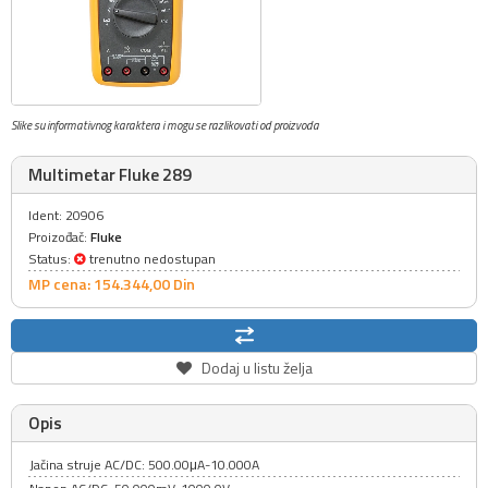
Slike su informativnog karaktera i mogu se razlikovati od proizvoda
Multimetar Fluke 289
Ident: 20906
Proizođač:
Fluke
Status:
trenutno nedostupan
MP cena: 154.344,
00
Din
Dodaj u listu želja
Opis
Jačina struje AC/DC: 500.00μA-10.000A