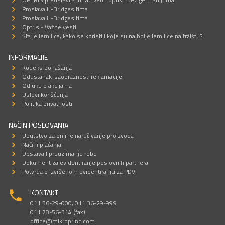
Proslava H-Bridges tima
Proslava H-Bridges tima
Optris - Važne vesti
Šta je lemilica, kako se koristi i koje su najbolje lemilice na tržištu?
INFORMACIJE
Kodeks ponašanja
Odustanak-saobraznost-reklamacije
Odluke o akcijama
Uslovi korišćenja
Politika privatnosti
NAČIN POSLOVANJA
Uputstvo za online naručivanje proizvoda
Načini plaćanja
Dostava I preuzimanje robe
Dokument za evidentiranje poslovnih partnera
Potvrda o izvršenom evidentiranju za PDV
KONTAKT
011 36-29-000; 011 36-29-999
011 78-56-314 (fax)
office@mikroprinc.com