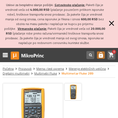
Uslovi za besplatno slanje pošiljki:
Gotovinsko plaćanje:
Paketi čija je
vrednost veća od
4.000,00 RSD
(plaćanje pouzećem prilikom isporuke
robe), troškove transporta snosi prodavac. Za pakete čija je vrednost
manja od ovog iznosa, cena isporuke je fiksna i iznosi
600,00 RSD
bez
obzira na masu paketa i naplaćuje se kupcu po prijemu
pošiljke.
Virmansko plaćanje:
Paketi čija je vrednost veća od
20.000,00
RSD
(plaćanje robe preko računa/virmanski) troškove transporta snosi
prodavac. Za pakete čija je vrednost manja od ovog iznosa, isporuka se
naplaćuje po redovnom cenovniku kurirske službe.
0
shopping_cart
https
Početna
Proizvodi
Merna i test oprema
Merenje električnih veličina
Digitalni multimetri
Multimetri Fluke
Multimetar Fluke 289