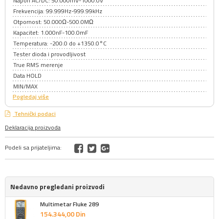
Napon AC/DC: 50.000mV-1000.0V
Frekvencija: 99.999Hz-999.99kHz
Otpornost: 50.000Ω-500.0MΩ
Kapacitet: 1.000nF-100.0mF
Temperatura: -200.0 do +1350.0°C
Tester dioda i provodljivost
True RMS merenje
Data HOLD
MIN/MAX
Pogledaj više
Tehnički podaci
Deklaracija proizvoda
Podeli sa prijateljima:
Nedavno pregledani proizvodi
Multimetar Fluke 289
154.344,
00
Din