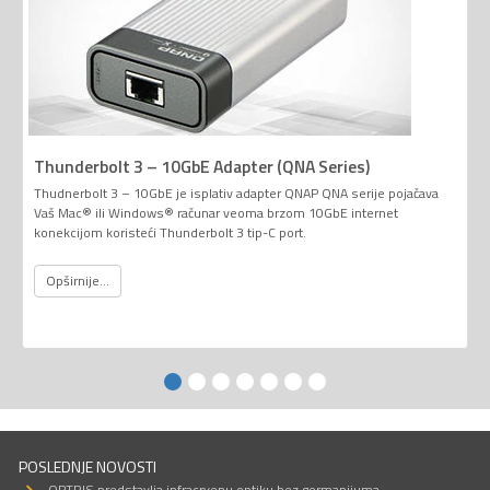
Thunderbolt 3 – 10GbE Adapter (QNA Series)
Thudnerbolt 3 – 10GbE je isplativ adapter QNAP QNA serije pojačava
Vaš Mac® ili Windows® računar veoma brzom 10GbE internet
konekcijom koristeći Thunderbolt 3 tip-C port.
Opširnije...
POSLEDNJE NOVOSTI
OPTRIS predstavlja infracrvenu optiku bez germanijuma