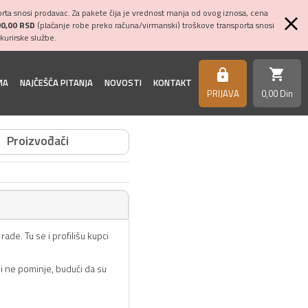
ta snosi prodavac. Za pakete čija je vrednost manja od ovog iznosa, cena
00,00 RSD
(plaćanje robe preko računa/virmanski) troškove transporta snosi
kurirske službe.
shopping_cart
https
MA
NAJČEŠĆA PITANJA
NOVOSTI
KONTAKT
PRIJAVA
0,
00
Din
Proizvođači
de. Tu se i profilišu kupci
i ne pominje, budući da su