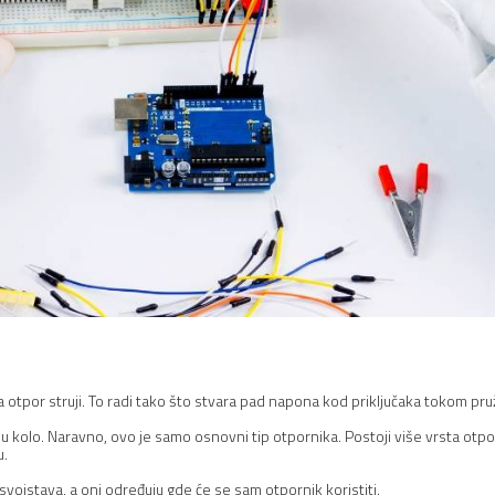
 otpor struji. To radi tako što stvara pad napona kod priključaka tokom pruž
jnu kolo. Naravno, ovo je samo osnovni tip otpornika. Postoji više vrsta otpor
u.
h svojstava, a oni određuju gde će se sam otpornik koristiti.