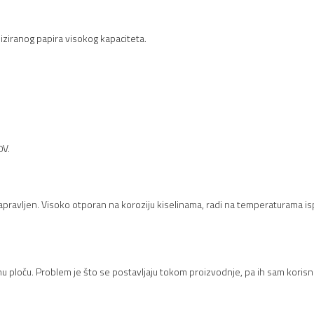
liziranog papira visokog kapaciteta.
0V.
pravljen. Visoko otporan na koroziju kiselinama, radi na temperaturama is
 ploču. Problem je što se postavljaju tokom proizvodnje, pa ih sam korisn