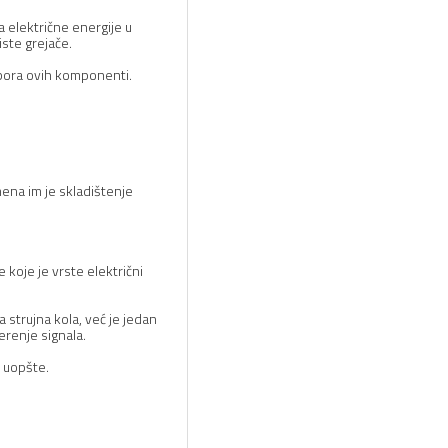
ka električne energije u
iste grejače.
zbora ovih komponenti.
ena im je skladištenje
koje je vrste električni
 strujna kola, već je jedan
erenje signala.
e uopšte.