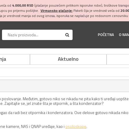
 veća od
4.000,00 RSD
(plaćanje pouzećem prilikom isporuke robe), troškove transpor
kupcu po prijemu pošiljke.
Virmansko plaćanje:
Paketi čija je vrednost veća od
20.0
ija je vrednost manja od ovog iznosa, isporuka se naplaćuje po redovnom cenovniku 
POČETNA
O NA
nja
Aktuelno
oslovanje. Međutim, gotovo niko se nikada ne pita kako ti uređaji uopšte ra
e. Zapitajte se, jel znate šta je otpornik, a šta kondenzator?
mogao da radi bez otpornika i kondenzatora. Ove delove gotovo nikada niko 
vene kamere, NAS i QNAP uređaje, kao i
osciloskope
.