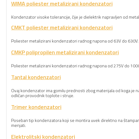
WIMA poliester metalizirani kondenzatori
Kondenzator visoke tolerancije, čije je dielektrik napravljen od meta
CMKT poliester metalizirani kondenzatori
Poliester metalizirani kondenzatori radnog napona od 63V do 630V.
CMKP polipropilen metalizirani kondenzatori
Poliester metalizirani kondenzatori radnog napona od 275V do 100
Tantal kondenzatori
Ovaj kondenzator ima gomilu prednosti zbog materijala od koga je na
odličan provodnik toplote i struje.
Trimer kondenzatori
Poseban tip kondenzatora koji se montira uvek direktno na štampanu
menjati.
Elektrolitski kondenzatori