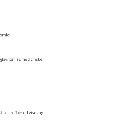
ornici.
 uglavnom za medicinske i
štite uređaje od visokog