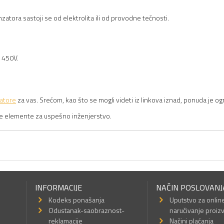
tora sastoji se od elektrolita ili od provodne tečnosti.
o 450V.
atore
za vas. Srećom, kao što se mogli videti iz linkova iznad, ponuda je og
sve elemente za uspešno inženjerstvo.
INFORMACIJE
NAČIN POSLOVANJ
Kodeks ponašanja
Uputstvo za onlin
Odustanak-saobraznost-
naručivanje proiz
reklamacije
Načini plaćanja