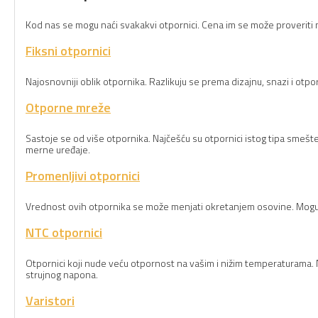
Kod nas se mogu naći svakakvi otpornici. Cena im se može proveriti 
Fiksni otpornici
Najosnovniji oblik otpornika. Razlikuju se prema dizajnu, snazi i otpor
Otporne mreže
Sastoje se od više otpornika. Najčešću su otpornici istog tipa smešt
merne uređaje.
Promenljivi otpornici
Vrednost ovih otpornika se može menjati okretanjem osovine. Mogu b
NTC otpornici
Otpornici koji nude veću otpornost na vašim i nižim temperaturama. N
strujnog napona.
Varistori