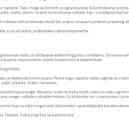
ičite namene. Tako, mogu se koristiti za ograničavanje ili kontrolisanje proto
veta, svetla, alarmi i sirene, kontrolisanje voltaže, kao i u uređajima koji kor
kih inženjerskih poduhvata može biti znatno smanjena prilikom pravilnog i
duše, tu je još jedna, podjednako važna komponenta.
kola koje služe za održavanje električnog polja u uređajima. Osnovna nam
 odvojene neprovodnim slojem (izolatorom) ili dielektrikom.
mog tržišta.
o je elektroda konstruisana. Pored toga, najveća razlika ogleda se u tome 
papir, plastika, staklo i keramika.
skladištenja energije. Naravno, ovde ne treba misliti samo na neka ogromna
ona, snage i voltaže u strujnim kolima. Uz to koriste se i u senzorima i za m
na time koje su vaše mogućnosti da koristite i upotrebljavate kondenzator
. Doduše, treba znati koji se kada koriste.