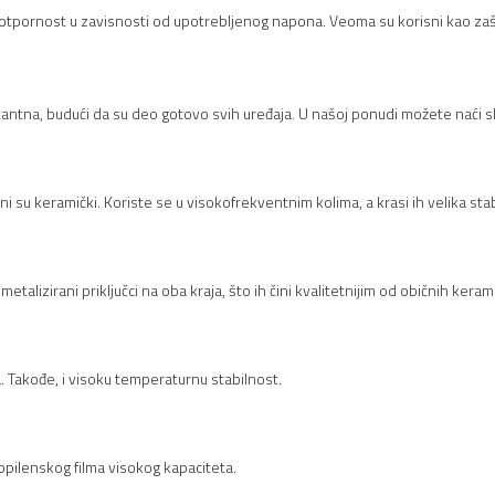
i otpornost u zavisnosti od upotrebljenog napona. Veoma su korisni kao za
antna, budući da su deo gotovo svih uređaja. U našoj ponudi možete naći s
i su keramički. Koriste se u visokofrekventnim kolima, a krasi ih velika stab
etalizirani priključci na oba kraja, što ih čini kvalitetnijim od običnih ker
Takođe, i visoku temperaturnu stabilnost.
ropilenskog filma visokog kapaciteta.