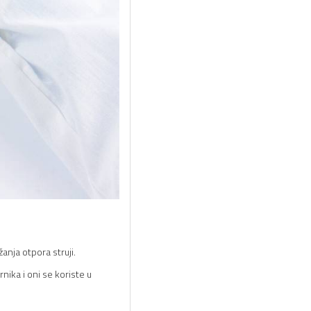
anja otpora struji.
nika i oni se koriste u