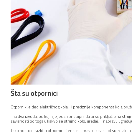
Šta su otpornici
Otpornik je deo električnog kola, ili preciznije komponenta koja pruža
Ima dva izvoda, od kojih je jedan pristupni da bi se priključio na stru
zavisnosti od toga u kakvo se strujno kolo, uređaj, ili napravu ugrađuj
Tako postoje različiti otpornici. Cena im upravo i zavisi od specijalni