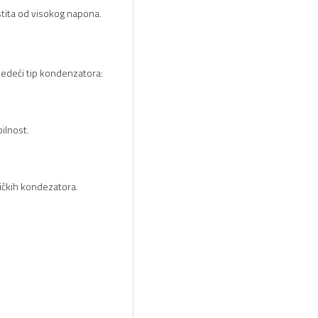
štita od visokog napona.
ledeći tip kondenzatora:
ilnost.
amičkih kondezatora.