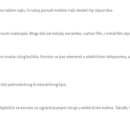
na našem sajtu. U našoj ponudi možete naći sledeći tip otpornika:
nosti materijala. Mogu biti od metala, keramike, carbon film, i metal film otp
eni unutar istog kućišta. Koriste se kao elementi u električnim sklopovima,
iti jednoobrtnog ili višeobrtnog tipa.
ajčešće se koriste za ograničavanjem struje u električnim kolima. Takođe, 