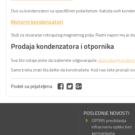
Ovo su kondenzatori sa specifičnim polaritetom. Katoda ovih kondenza
Motorni kondenzatori
Služi za stvaranje rotirajućeg magnetnog polja. Radni napon mu je d
Prodaja kondenzatora i otpornika
Sve što ostaje jeste da izaberete odgovarajuće
otpornike
i
kondenz
Samo treba znati šta želite da konstruišete. Kod nas ćete pronaći 
Podeli sa prijateljima
POSLEDNJE NOVOSTI
OPTRIS predstavlja
infracrvenu optiku bez
germanijuma