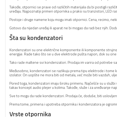
Takođe, otpornici se prave od različitih materijala da bi postigli razl
uređaju. Najpoznatiji primeri otpornika u praksi su tranzistori, LED ras
Postoje i druge namene koju mogu imati otpornici. Cena, recimo, ne
Gotovo da nijedan uređaj ili aparat ne bi mogao da radi bez njih. Do
Šta su kondenzatori
Kondenzatori su one električne komponente ili komponente strujnog 
energije. Rade tako što se u dve elektrode pušta napon, dok su one
Tako rade maltene svi kondenzatori. Prodaja im varira od potrebe sa
Međusobno, kondenzatori se razlikuju prema tipu elektrode i tome kak
izolator. On uopšte ne mora biti od metala, već može biti vazduh, ulje, 
Pored toga, kondenzatori imaju široku primenu. Najčešće su u službi 
takav koncept audio plejer u kolima. Takođe, služe i za uređivanje nap
Sve to mogu da rade kondenzatori. Prodaja će, doduše, biti uslovlje
Prema tome, primena i upotreba otpornika i kondenzatora je ogromna
Vrste otpornika