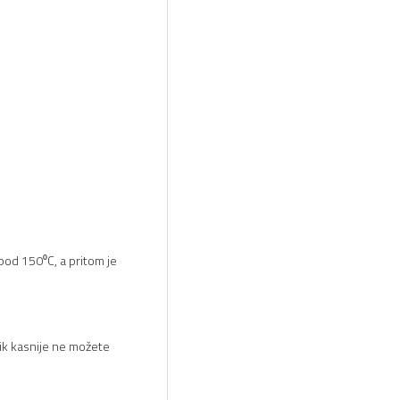
pod 150⁰C, a pritom je
ik kasnije ne možete