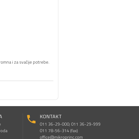
romna i za svačije potrebe.
A
KONTAKT
e
011 36-29-000; 011 36-29-999
voda
011 78-56-314 (fax)
office@mikroprinc.com