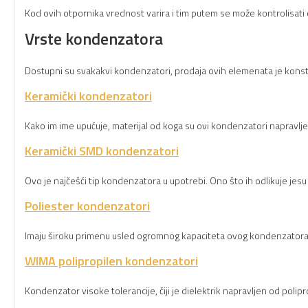
Kod ovih otpornika vrednost varira i tim putem se može kontrolisat
Vrste kondenzatora
Dostupni su svakakvi kondenzatori, prodaja ovih elemenata je konst
Keramički kondenzatori
Kako im ime upućuje, materijal od koga su ovi kondenzatori napravljen
Keramički SMD kondenzatori
Ovo je najčešći tip kondenzatora u upotrebi. Ono što ih odlikuje jesu m
Poliester kondenzatori
Imaju široku primenu usled ogromnog kapaciteta ovog kondenzatora. 
WIMA polipropilen kondenzatori
Kondenzator visoke tolerancije, čiji je dielektrik napravljen od polip