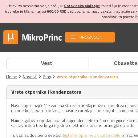
Uslovi za besplatno slanje pošiljki:
Gotovinsko plaćanje:
Paketi čija je vrednost
isporuke je fiksna i iznosi
600,00 RSD
bez obzira na masu paketa i naplaćuje se 
prodavac. Za pakete č
PROIZVODI
Vesti
Obavešte
Home
Novosti
Blog
Vrste otpornika i kondenzatora
Vrste otpornika i kondenzatora
Naše kupce najčešće zanima šta neki uređaj može da uradi za njihovo p
na one koji stvarno poznaju mašine i uređaje i one koji ih samo korist
Naime, gotovo nijedan aparat koji radi na električnu energiju ne bi 
sastavni deo bez koga nijedno električno kolo ne bi moglo da radi.
To važi za doslovno sve od
digitalne opreme za automobile
, infracr